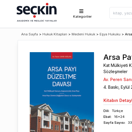
Kategoriler
Ana Sayfa
>
Hukuk Kitapları
>
Medeni Hukuk
>
Eşya Hukuku
>
Ars
Arsa Pa
Kat Mülkiyeti 
Sözleşmeler
Av. Peren Sanr
4
. Baskı,
Eylül
Kitabın
Detayl
Dili:
Türkçe
Ebat:
16x24
Sayfa
Sayısı
:
3