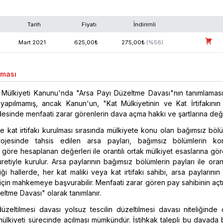
Tarih
Fiyatı
İndirimli
Mart
2021
625,00
₺
275,00
₺
(%
56
)
aması
 Mülkiyeti Kanunu'nda "Arsa Payı Düzeltme Davası"nın tanımlaması 
 yapılmamış, ancak Kanun'un, "Kat Mülkiyetinin ve Kat İrtifakının 
desinde menfaati zarar görenlerin dava açma hakkı ve şartlarına değin
ve kat irtifakı kurulması sırasında mülkiyete konu olan bağımsız bö
rojesinde tahsis edilen arsa payları, bağımsız bölümlerin 
 göre hesaplanan değerleri ile orantılı ortak mülkiyet esaslarına gö
retiyle kurulur. Arsa paylarının bağımsız bölümlerin payları ile oran
iği hallerde, her kat maliki veya kat irtifakı sahibi, arsa paylarını
çin mahkemeye başvurabilir. Menfaati zarar gören pay sahibinin açt
eltme Davası" olarak tanımlanır.
üzeltilmesi davası yolsuz tescilin düzeltilmesi davası niteliğinde
t mülkiyeti sürecinde açılması mümkündür. İstihkak talepli bu davada