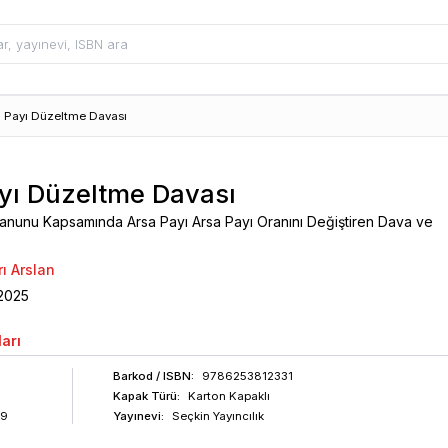
a Payı Düzeltme Davası
yı Düzeltme Davası
Kanunu Kapsamında Arsa Payı Arsa Payı Oranını Değiştiren Dava ve
ı Arslan
2025
arı
Barkod
/ ISBN
:
9786253812331
Kapak Türü:
Karton Kapaklı
39
Yayınevi:
Seçkin Yayıncılık