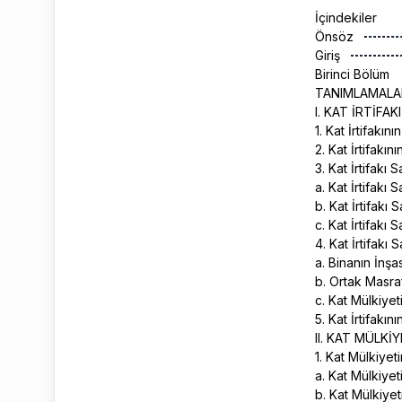
İçindekiler
Önsöz
Giriş
Birinci Bölüm
TANIMLAMALA
I. KAT İRTİFAK
1. Kat İrtifakın
2. Kat İrtifakını
3. Kat İrtifakı 
a. Kat İrtifakı
b. Kat İrtifakı
c. Kat İrtifakı
4. Kat İrtifakı
a. Binanın İnş
b. Ortak Masra
c. Kat Mülkiye
5. Kat İrtifakı
II. KAT MÜLKİ
1. Kat Mülkiyet
a. Kat Mülkiyet
b. Kat Mülkiye