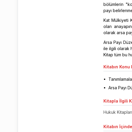
bölümlerin "k
payı belirlenme
Kat Mülkiyeti
olan anayapını
olarak arsa pa
Arsa Payı Düz
ile ilgili olar
Kitap tüm bu h
Kitabın
Konu B
Tanımlamala
Arsa Payı Dü
Kitapla
İlgili 
Hukuk Kitaplar
Kitabın
İçinde