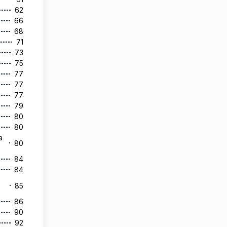
62
66
68
71
73
75
77
77
77
79
80
80
a
80
84
84
85
86
90
92