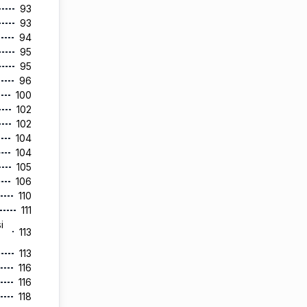
93
93
94
95
95
96
100
102
102
104
104
105
106
110
111
i
113
113
116
116
118