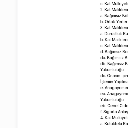
c. Kat Mülkiyet
2. Kat Malikler
a. Bağımsız Bö
b. Ortak Yerle
3. Kat Malikler
a. Dürüstlük 
b. Kat Malikle
c. Kat Malikle
d. Bağımsız Böl
da. Bağımsız B
db. Bağımsız 
Yükümlülüğü
dc. Onarım İç
İşlemin Yapıl
e. Anagayrimen
ea. Anagayrime
Yükümlülüğü
eb. Genel Gide
f. Sigorta Anl
4. Kat Mülkiye
a. Kütükteki K