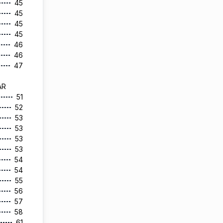
45
45
45
45
46
46
47
AR
51
52
53
53
53
53
54
54
55
56
57
58
61