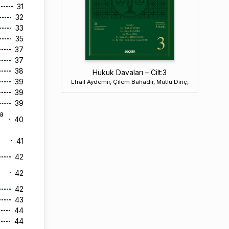
31
32
33
35
37
37
38
Hukuk Davaları – Cilt:3
39
Efrail Aydemir, Çilem Bahadır, Mutlu Dinç,
39
39
a
40
41
42
42
42
43
44
44