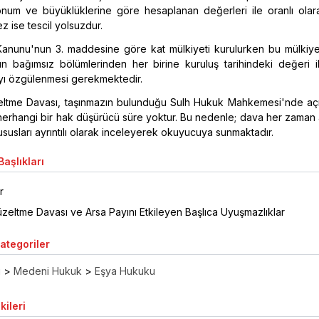
onum ve büyüklüklerine göre hesaplanan değerleri ile oranlı olar
z ise tescil yolsuzdur.
 Kanunu'nun 3. maddesine göre kat mülkiyeti kurulurken bu mülkiy
n bağımsız bölümlerinden her birine kuruluş tarihindeki değeri il
yı özgülenmesi gerekmektedir.
eltme Davası, taşınmazın bulunduğu Sulh Hukuk Mahkemesi'nde açıl
ak herhangi bir hak düşürücü süre yoktur. Bu nedenle; dava her zaman aç
ususları ayrıntılı olarak inceleyerek okuyucuya sunmaktadır.
aşlıkları
r
zeltme Davası ve Arsa Payını Etkileyen Başlıca Uyuşmazlıklar
Kategoriler
ı
>
Medeni Hukuk
>
Eşya Hukuku
kileri