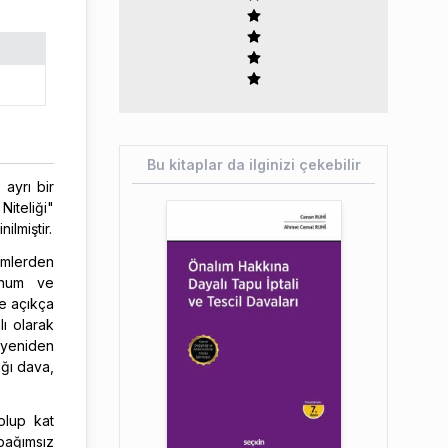
Bu kitaplar da ilginizi çekebilir
ayrı bir
Niteliği"
ilmiştir.
lümlerden
konum ve
re açıkça
lı olarak
n yeniden
ığı dava,
 olup kat
 bağımsız