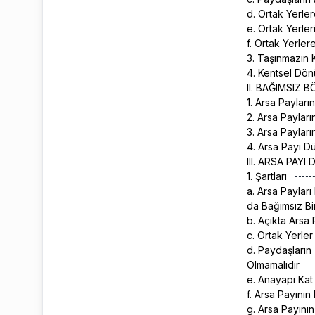
d. Ortak Yerler
e. Ortak Yerler
f. Ortak Yerler
3. Taşınmazın K
4. Kentsel Dö
II. BAĞIMSIZ
1. Arsa Paylar
2. Arsa Payları
3. Arsa Paylar
4. Arsa Payı D
III. ARSA PAY
1. Şartları
a. Arsa Payları
da Bağımsız B
b. Açıkta Arsa 
c. Ortak Yerler
d. Paydaşların
Olmamalıdır
e. Anayapı Kat 
f. Arsa Payının 
g. Arsa Payının