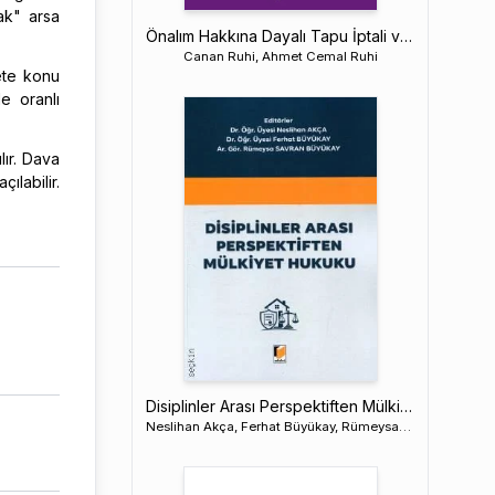
ak" arsa
Önalım Hakkına Dayalı Tapu İptali ve Tescil Davaları
Canan Ruhi, Ahmet Cemal Ruhi
ete konu
e oranlı
ır. Dava
ılabilir.
Disiplinler Arası Perspektiften Mülkiyet Hukuku
Neslihan Akça, Ferhat Büyükay, Rümeysa Savran Büyükay