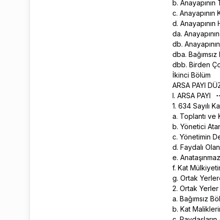
b. Anayapının
c. Anayapının 
d. Anayapının
da. Anayapını
db. Anayapını
dba. Bağımsız 
dbb. Birden Ç
İkinci Bölüm
ARSA PAYI DÜ
I. ARSA PAYI
1. 634 Sayılı 
a. Toplantı ve 
b. Yönetici At
c. Yönetimin 
d. Faydalı Olan
e. Anataşınmaz
f. Kat Mülkiyet
g. Ortak Yerle
2. Ortak Yerle
a. Bağımsız Bö
b. Kat Malikler
c. Paydaşları