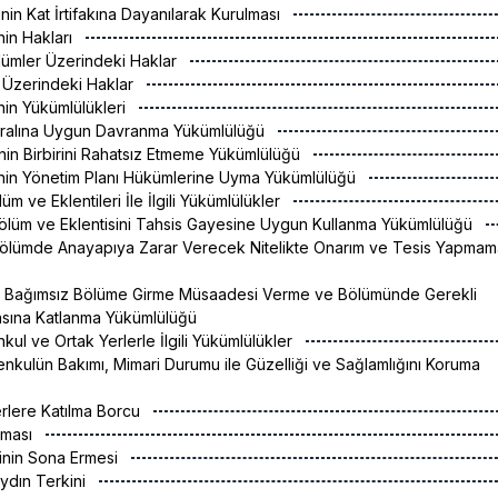
inin Kat İrtifakına Dayanılarak Kurulması
inin Hakları
lümler Üzerindeki Haklar
r Üzerindeki Haklar
inin Yükümlülükleri
Kuralına Uygun Davranma Yükümlülüğü
rinin Birbirini Rahatsız Etmeme Yükümlülüğü
rinin Yönetim Planı Hükümlerine Uyma Yükümlülüğü
üm ve Eklentileri İle İlgili Yükümlülükler
ölüm ve Eklentisini Tahsis Gayesine Uygun Kullanma Yükümlülüğü
Bölümde Anayapıya Zarar Verecek Nitelikte Onarım ve Tesis Yapmam
in Bağımsız Bölüme Girme Müsaadesi Verme ve Bölümünde Gerekli
masına Katlanma Yükümlülüğü
kul ve Ortak Yerlerle İlgili Yükümlülükler
nkulün Bakımı, Mimari Durumu ile Güzelliği ve Sağlamlığını Koruma
rlere Katılma Borcu
aşması
tinin Sona Ermesi
aydın Terkini