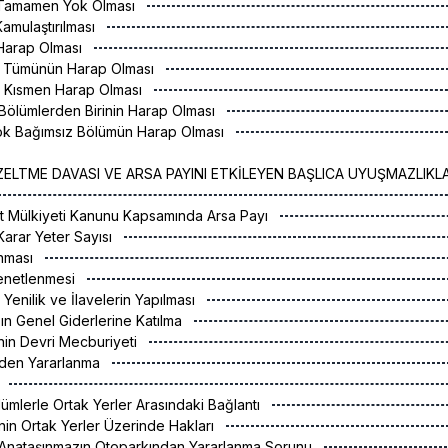
 Tamamen Yok Olması
Kamulaştırılması
 Harap Olması
n Tümünün Harap Olması
n Kısmen Harap Olması
Bölümlerden Birinin Harap Olması
ok Bağımsız Bölümün Harap Olması
ZELTME DAVASI VE ARSA PAYINI ETKİLEYEN BAŞLICA UYUŞMAZLIKL
Kat Mülkiyeti Kanunu Kapsamında Arsa Payı
Karar Yeter Sayısı
anması
Denetlenmesi
 Yenilik ve İlavelerin Yapılması
ın Genel Giderlerine Katılma
inin Devri Mecburiyeti
rden Yararlanma
r
lümlerle Ortak Yerler Arasındaki Bağlantı
inin Ortak Yerler Üzerinde Hakları
n Anataşınmazın Otoparkından Yararlanma Sorunu