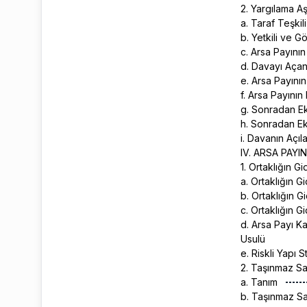
2. Yargılama 
a. Taraf Teşkil
b. Yetkili ve 
c. Arsa Payını
d. Davayı Açan 
e. Arsa Payını
f. Arsa Payını
g. Sonradan E
h. Sonradan Ek
i. Davanın Açı
IV. ARSA PAY
1. Ortaklığın G
a. Ortaklığın 
b. Ortaklığın G
c. Ortaklığın G
d. Arsa Payı Ka
Usulü
e. Riskli Yapı
2. Taşınmaz Sa
a. Tanım
b. Taşınmaz Sa