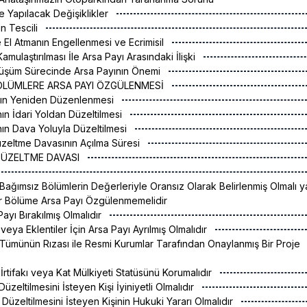
e Yapılacak Değişiklikler
in Tescili
e El Atmanın Engellenmesi ve Ecrimisil
amulaştırılması İle Arsa Payı Arasındaki İlişki
nüşüm Sürecinde Arsa Payının Önemi
 BÖLÜMLERE ARSA PAYI ÖZGÜLENMESİ
ının Yeniden Düzenlenmesi
nın İdari Yoldan Düzeltilmesi
ının Dava Yoluyla Düzeltilmesi
üzeltme Davasının Açılma Süresi
I DÜZELTME DAVASI
 Bağımsız Bölümlerin Değerleriyle Oransız Olarak Belirlenmiş Olmalı y
ir Bölüme Arsa Payı Özgülenmemelidir
Payı Bırakılmış Olmalıdır
 veya Eklentiler İçin Arsa Payı Ayrılmış Olmalıdır
 Tümünün Rızası ile Resmi Kurumlar Tarafından Onaylanmış Bir Proje
İrtifakı veya Kat Mülkiyeti Statüsünü Korumalıdır
Düzeltilmesini İsteyen Kişi İyiniyetli Olmalıdır
 Düzeltilmesini İsteyen Kişinin Hukuki Yararı Olmalıdır