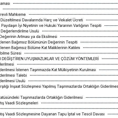
Aşaması
i
Görevli Mahkeme
n Düzeltilmesi Davalarında Harç ve Vekalet Ücreti
Paydaşın İyi Niyetinin ve Hukuki Yararının Varlığının Tespiti
n Değerlendirilme Usulü
n Değerinin Artması ya da Eksilmesi
klenen Bağımsız Bölümünün Değerinin Tespiti
lenen Bağımsız Bölüme Kat Maliklerinin Katılımı
labilme Süresi
INI DEĞİŞTİREN UYUŞMAZLIKLAR VE ÇÖZÜM YÖNTEMLERİ
iderilmesi
Giderilmesi İstenen Taşınmazda Kat Mülkiyetinin Kurulması
iderilmesi Talebi
iderilmesi Usulü
rşılığı İnşaat Sözleşmesi Yapılmış Taşınmazlarda Ortaklığın Giderilmes
 Statüsündeki Taşınmazlarda Ortaklığın Giderilmesi
tış Vaadi Sözleşmeleri
tış Vaadi Sözleşmesine Dayanan Tapu İptal ve Tescil Davası