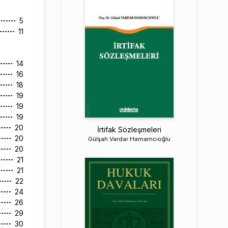
5
11
14
16
18
19
19
19
20
İrtifak Sözleşmeleri
20
Gülşah Vardar Hamamcıoğlu
20
21
21
22
24
26
29
30