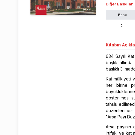
Diğer Baskılar
Baskı
2
.
Kitabın
Açıkl
634 Sayılı Kat
başlık altında
başlıklı 3. mad
Kat mülkiyeti 
her birine p
büyüklüklerine
gösterilmesi su
tahsis edilmed
düzenlenmesi i
"Arsa Payı Düz
Arsa payının d
irtifakı ve ka