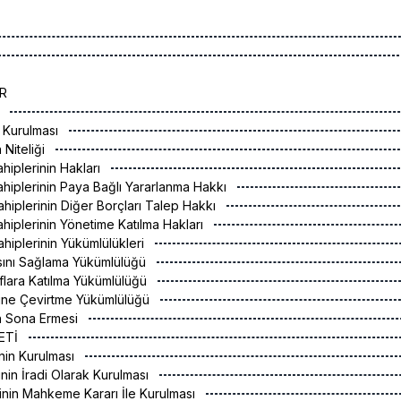
R
I
ın Kurulması
n Niteliği
Sahiplerinin Hakları
 Sahiplerinin Paya Bağlı Yararlanma Hakkı
 Sahiplerinin Diğer Borçları Talep Hakkı
 Sahiplerinin Yönetime Katılma Hakları
 Sahiplerinin Yükümlülükleri
asını Sağlama Yükümlülüğü
flara Katılma Yükümlülüğü
tine Çevirtme Yükümlülüğü
nın Sona Ermesi
YETİ
inin Kurulması
inin İradi Olarak Kurulması
tinin Mahkeme Kararı İle Kurulması