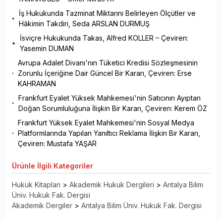
İş Hukukunda Tazminat Miktarını Belirleyen Ölçütler ve
Hâkimin Takdiri, Seda ARSLAN DURMUŞ
İsviçre Hukukunda Takas, Alfred KOLLER – Çeviren:
Yasemin DUMAN
Avrupa Adalet Divanı'nın Tüketici Kredisi Sözleşmesinin
Zorunlu İçeriğine Dair Güncel Bir Kararı, Çeviren: Erse
KAHRAMAN
Frankfurt Eyalet Yüksek Mahkemesi'nin Satıcının Ayıptan
Doğan Sorumluluğuna İlişkin Bir Kararı, Çeviren: Kerem ÖZ
Frankfurt Yüksek Eyalet Mahkemesi'nin Sosyal Medya
Platformlarında Yapılan Yanıltıcı Reklama İlişkin Bir Kararı,
Çeviren: Mustafa YAŞAR
Ürünle
İlgili Kategoriler
Hukuk Kitapları
>
Akademik Hukuk Dergileri
>
Antalya Bilim
Üniv. Hukuk Fak. Dergisi
Akademik Dergiler
>
Antalya Bilim Üniv. Hukuk Fak. Dergisi