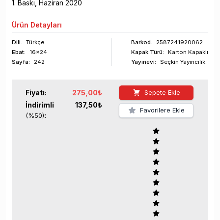
1
. Baskı,
Haziran
2020
Ürün
Detayları
Dili:
Türkçe
Barkod
:
2587241920062
Ebat:
16x24
Kapak Türü:
Karton Kapaklı
Sayfa
:
242
Yayınevi:
Seçkin Yayıncılık
Fiyatı:
275,00
₺
Sepete Ekle
İndirimli
137,50
₺
Favorilere Ekle
:
(%
50
)