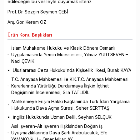
edileceğini bu vesileyle duyurmak isteriz.
Prof. Dr. Sezgin Seymen ÇEBİ
Arş. Gör. Kerem ÖZ
Ürün
Konu Başlıkları
İslam Muhakeme Hukuku ve Klasik Dönem Osmanlı
Uygulamasında Yemin Müessesesi, Yılmaz YURTSEVEN –
Naci ÇEVİK
Uluslararası Ceza Hukuku'nda Kişisellik İlkesi, Burak KAYA
T.C. Anayasa Mahkemesi ile K.K.T.C. Anayasa Mahkemesi
Kararlarında Yürürlüğü Durdurmaya İlişkin İçtihat
Değişiminin İncelenmesi, Sıla TATLIDİL
Mahkemeye Erişim Hakkı Bağlamında Türk İdari Yargılama
Hukukunda Dava Açma Süresi, Seher SERTTAŞ
İngiliz Hukukunda Uzman Delili, Seyhan SELÇUK
Asıl İşveren–Alt İşveren İlişkisinden Doğan İş
Uyuşmazlıklarında Dava Şartı Arabuluculuk, Efe
YAMAKOĞLU – Ömer Mirac AY