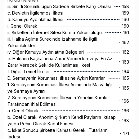
iii. Sınırlı Sorumluluğun Sadece Şirkete Karşı Olması
158
c. Devletin İlgilenmesi İlkesi
159
d. Kamuyu Aydınlatma İlkesi
160
i. Genel Olarak
160
ii. Şirketlerin İnternet Sitesi Kurma Yükümlülüğü
161
iii. Halka Açılma Sürecinde İzahname İle İlgili
162
Yükümlülükler
iv. Diğer Kamuyu Aydınlatma Belgeleri
162
e. Hakların Başkalarına Zarar Vermeden veya En Az
163
Zarar Verecek Şekilde Kullanılması İlkesi
f. Diğer Temel İlkeler
164
D. Sermayenin Korunması İlkesine Aykırı Kararlar
165
1. Sermayenin Korunması İlkesi Anlamında Malvarlığı
165
ve Sermaye Ayrımı
2. Sermayenin Korunması İlkesinin Yönetim Kurulu
166
Tarafından İhlal Edilmesi
a. Genel Olarak
166
b. Özel Olarak: Anonim Şirketin Kendi Paylarını İktisap
168
ya da Rehin Olarak Kabul Etmesi
c. Iskat Sonucu Şirkette Kalması Gerekli Tutarların
171
İadesi