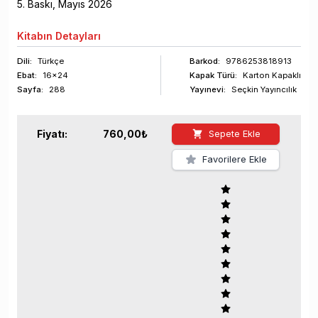
5
. Baskı,
Mayıs
2026
Kitabın
Detayları
Dili:
Türkçe
Barkod
:
9786253818913
Ebat:
16x24
Kapak Türü:
Karton Kapaklı
Sayfa
:
288
Yayınevi:
Seçkin Yayıncılık
Fiyatı:
760,00
₺
Sepete Ekle
Favorilere Ekle