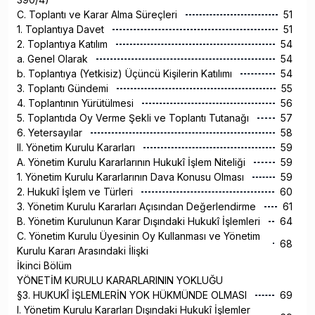
C. Toplantı ve Karar Alma Süreçleri
51
1. Toplantıya Davet
51
2. Toplantıya Katılım
54
a. Genel Olarak
54
b. Toplantıya (Yetkisiz) Üçüncü Kişilerin Katılımı
54
3. Toplantı Gündemi
55
4. Toplantının Yürütülmesi
56
5. Toplantıda Oy Verme Şekli ve Toplantı Tutanağı
57
6. Yetersayılar
58
II. Yönetim Kurulu Kararları
59
A. Yönetim Kurulu Kararlarının Hukukî İşlem Niteliği
59
1. Yönetim Kurulu Kararlarının Dava Konusu Olması
59
2. Hukukî İşlem ve Türleri
60
3. Yönetim Kurulu Kararları Açısından Değerlendirme
61
B. Yönetim Kurulunun Karar Dışındaki Hukukî İşlemleri
64
C. Yönetim Kurulu Üyesinin Oy Kullanması ve Yönetim
68
Kurulu Kararı Arasındaki İlişki
İkinci Bölüm
YÖNETİM KURULU KARARLARININ YOKLUĞU
§3. HUKUKÎ İŞLEMLERİN YOK HÜKMÜNDE OLMASI
69
I. Yönetim Kurulu Kararları Dışındaki Hukukî İşlemler