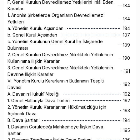
F. Genel Kurulun Devredilemez Yetkilerini İhlâl Eden
184
Kararlar
1. Anonim Şirketlerde Organların Devredilemez
184
Yetkileri
a. Yönetim Kurulu Açısından
184
b. Genel Kurul Açısından
187
c. Yönetim Kurulunun Genel Kurul İle İstişarede
189
Bulunması
2. Genel Kurulun Devredilmez Nitelikteki Yetkilerinin
190
Kullanımına İlişkin Kararlar
3. Genel Kurulun Devredilmez Nitelikteki Yetkilerinin
191
Devrine İlişkin Kararlar
VI. Yönetim Kurulu Kararlarının Butlanının Tespiti
192
Davası
A. Davanın Hukukî Niteliği
192
1. Genel Hatlarıyla Dava Türleri
192
2. Yönetim Kurulu Kararlarının Hükümsüzlüğü İçin
193
Açılacak Dava
B. Dava Şartları
194
1. Davanın Görüleceği Mahkemeye İlişkin Dava
195
Şartları
2. Davanın Taraflarına İlişkin Dava Şartları
196