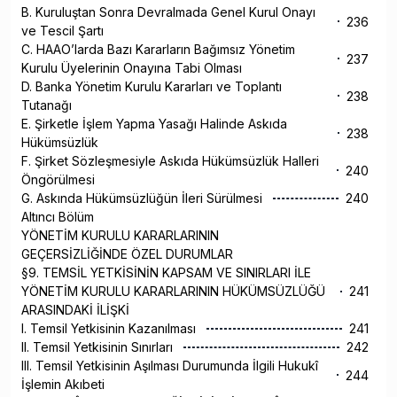
B. Kuruluştan Sonra Devralmada Genel Kurul Onayı
236
ve Tescil Şartı
C. HAAO’larda Bazı Kararların Bağımsız Yönetim
237
Kurulu Üyelerinin Onayına Tabi Olması
D. Banka Yönetim Kurulu Kararları ve Toplantı
238
Tutanağı
E. Şirketle İşlem Yapma Yasağı Halinde Askıda
238
Hükümsüzlük
F. Şirket Sözleşmesiyle Askıda Hükümsüzlük Halleri
240
Öngörülmesi
G. Askında Hükümsüzlüğün İleri Sürülmesi
240
Altıncı Bölüm
YÖNETİM KURULU KARARLARININ
GEÇERSİZLİĞİNDE ÖZEL DURUMLAR
§9. TEMSİL YETKİSİNİN KAPSAM VE SINIRLARI İLE
YÖNETİM KURULU KARARLARININ HÜKÜMSÜZLÜĞÜ
241
ARASINDAKİ İLİŞKİ
I. Temsil Yetkisinin Kazanılması
241
II. Temsil Yetkisinin Sınırları
242
III. Temsil Yetkisinin Aşılması Durumunda İlgili Hukukî
244
İşlemin Akıbeti