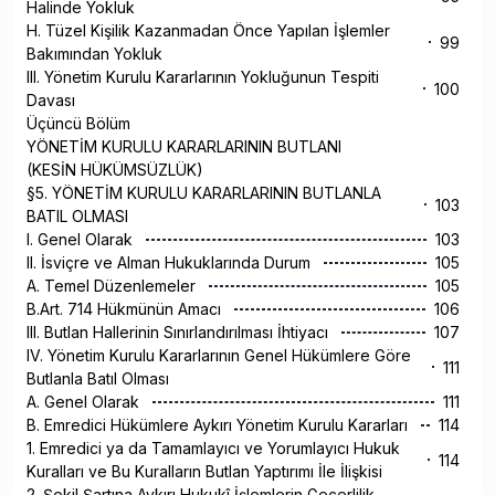
Halinde Yokluk
H. Tüzel Kişilik Kazanmadan Önce Yapılan İşlemler
99
Bakımından Yokluk
III. Yönetim Kurulu Kararlarının Yokluğunun Tespiti
100
Davası
Üçüncü Bölüm
YÖNETİM KURULU KARARLARININ BUTLANI
(KESİN HÜKÜMSÜZLÜK)
§5. YÖNETİM KURULU KARARLARININ BUTLANLA
103
BATIL OLMASI
I. Genel Olarak
103
II. İsviçre ve Alman Hukuklarında Durum
105
A. Temel Düzenlemeler
105
B.Art. 714 Hükmünün Amacı
106
III. Butlan Hallerinin Sınırlandırılması İhtiyacı
107
IV. Yönetim Kurulu Kararlarının Genel Hükümlere Göre
111
Butlanla Batıl Olması
A. Genel Olarak
111
B. Emredici Hükümlere Aykırı Yönetim Kurulu Kararları
114
1. Emredici ya da Tamamlayıcı ve Yorumlayıcı Hukuk
114
Kuralları ve Bu Kuralların Butlan Yaptırımı İle İlişkisi
2. Şekil Şartına Aykırı Hukukî İşlemlerin Geçerlilik