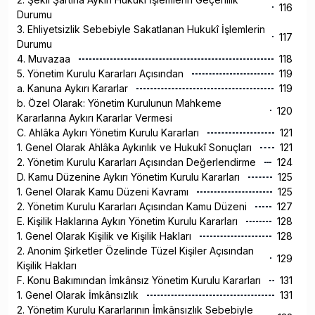
116
Durumu
3. Ehliyetsizlik Sebebiyle Sakatlanan Hukukî İşlemlerin
117
Durumu
4. Muvazaa
118
5. Yönetim Kurulu Kararları Açısından
119
a. Kanuna Aykırı Kararlar
119
b. Özel Olarak: Yönetim Kurulunun Mahkeme
120
Kararlarına Aykırı Kararlar Vermesi
C. Ahlâka Aykırı Yönetim Kurulu Kararları
121
1. Genel Olarak Ahlâka Aykırılık ve Hukukî Sonuçları
121
2. Yönetim Kurulu Kararları Açısından Değerlendirme
124
D. Kamu Düzenine Aykırı Yönetim Kurulu Kararları
125
1. Genel Olarak Kamu Düzeni Kavramı
125
2. Yönetim Kurulu Kararları Açısından Kamu Düzeni
127
E. Kişilik Haklarına Aykırı Yönetim Kurulu Kararları
128
1. Genel Olarak Kişilik ve Kişilik Hakları
128
2. Anonim Şirketler Özelinde Tüzel Kişiler Açısından
129
Kişilik Hakları
F. Konu Bakımından İmkânsız Yönetim Kurulu Kararları
131
1. Genel Olarak İmkânsızlık
131
2. Yönetim Kurulu Kararlarının İmkânsızlık Sebebiyle