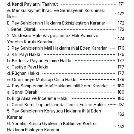
d. Kendi Paylarını Taahhüt
171
e. Menkul Kıymet İhracı ve Sermayenin Korunması
172
İlkesi
E. Pay Sahiplerinin Haklarını Etkisizleştiren Kararlar
172
1. Genel Olarak
172
2. Müktesep Hak–Vazgeçilemez Hak Ayrımı ve
174
Yönetim Kurulu Kararları
3. Pay Sahiplerinin Malî Haklarını İhlâl Eden Kararlar
176
a. Kâr Payı Hakkı
176
b. Bedelsiz Payları Edinme Hakkı
177
c. Tasfiye Payı Hakkı
177
d. Rüçhan Hakkı
177
e. Önerilmeye Muhatap Olma Hakkı
179
4. Pay Sahiplerinin İdarî Haklarını İhlâl Eden Kararlar
180
a. Genel Olarak
180
b. Bilgi Alma ve İnceleme Hakkı
180
c. Genel Kurul Toplantılarında Temsil Edilme Hakkı
181
5. Pay Sahiplerinin Koruyucu Haklarını İhlâl Eden
182
Kararlar
6. Yönetim Kurulu Üyelerinin Katılım ve Kontrol
183
Haklarını Etkileyen Kararlar