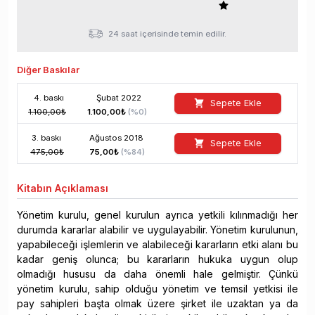
24 saat içerisinde temin edilir.
Diğer Baskılar
4
. baskı
Şubat
2022
Sepete Ekle
1.100,00
₺
1.100,00
₺
(%
0
)
3
. baskı
Ağustos
2018
Sepete Ekle
475,00
₺
75,00
₺
(%
84
)
Kitabın
Açıklaması
Yönetim kurulu, genel kurulun ayrıca yetkili kılınmadığı her
durumda kararlar alabilir ve uygulayabilir. Yönetim kurulunun,
yapabileceği işlemlerin ve alabileceği kararların etki alanı bu
kadar geniş olunca; bu kararların hukuka uygun olup
olmadığı hususu da daha önemli hale gelmiştir. Çünkü
yönetim kurulu, sahip olduğu yönetim ve temsil yetkisi ile
pay sahipleri başta olmak üzere şirket ile uzaktan ya da