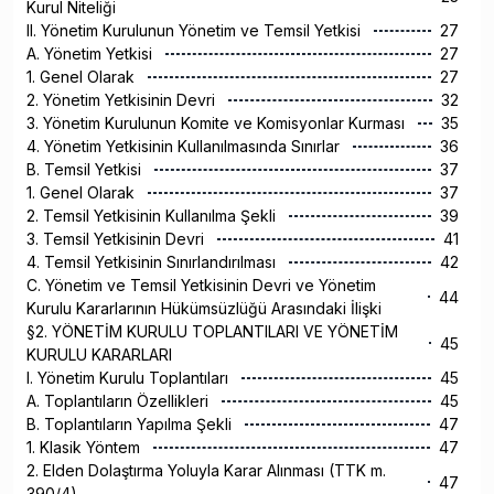
Kurul Niteliği
II. Yönetim Kurulunun Yönetim ve Temsil Yetkisi
27
A. Yönetim Yetkisi
27
1. Genel Olarak
27
2. Yönetim Yetkisinin Devri
32
3. Yönetim Kurulunun Komite ve Komisyonlar Kurması
35
4. Yönetim Yetkisinin Kullanılmasında Sınırlar
36
B. Temsil Yetkisi
37
1. Genel Olarak
37
2. Temsil Yetkisinin Kullanılma Şekli
39
3. Temsil Yetkisinin Devri
41
4. Temsil Yetkisinin Sınırlandırılması
42
C. Yönetim ve Temsil Yetkisinin Devri ve Yönetim
44
Kurulu Kararlarının Hükümsüzlüğü Arasındaki İlişki
§2. YÖNETİM KURULU TOPLANTILARI VE YÖNETİM
45
KURULU KARARLARI
I. Yönetim Kurulu Toplantıları
45
A. Toplantıların Özellikleri
45
B. Toplantıların Yapılma Şekli
47
1. Klasik Yöntem
47
2. Elden Dolaştırma Yoluyla Karar Alınması (TTK m.
47
390/4)