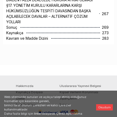
§17. YÖNETİM KURULU KARARLARINA KARŞI
HÜKÜMSÜZLÜĞÜN TESPİTİ DAVASINDAN BAŞKA
267
AÇILABİLECEK DAVALAR – ALTERNATİF ÇÖZÜM
YOLLARI
Sonuç
269
Kaynakça
273
Kavram ve Madde Dizini
283
Hakkımızda
Uluslararası Yayınevi Belgesi
Kaynakça Dosyası
Kişisel Verilerin Korunması
Web sitemizde sunulan ve açıkça talep etmiş olduğunuz
Üyelik
Siparişlerim
hizmetler için kesinlikle gerekli,
İade Politikası
İletişim
birinci taraf oturum çerezleri ve kalıcı çerezler
Okudum
kullanılmaktadır.
Daha fazla bilgi için
linke
tıklayarak Çerez Aydınlatma