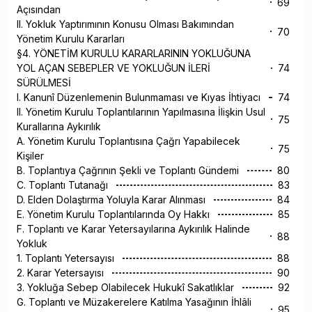
69
Açısından
II. Yokluk Yaptırımının Konusu Olması Bakımından
70
Yönetim Kurulu Kararları
§4. YÖNETİM KURULU KARARLARININ YOKLUĞUNA
YOL AÇAN SEBEPLER VE YOKLUĞUN İLERİ
74
SÜRÜLMESİ
I. Kanunî Düzenlemenin Bulunmaması ve Kıyas İhtiyacı
74
II. Yönetim Kurulu Toplantılarının Yapılmasına İlişkin Usul
75
Kurallarına Aykırılık
A. Yönetim Kurulu Toplantısına Çağrı Yapabilecek
75
Kişiler
B. Toplantıya Çağrının Şekli ve Toplantı Gündemi
80
C. Toplantı Tutanağı
83
D. Elden Dolaştırma Yoluyla Karar Alınması
84
E. Yönetim Kurulu Toplantılarında Oy Hakkı
85
F. Toplantı ve Karar Yetersayılarına Aykırılık Halinde
88
Yokluk
1. Toplantı Yetersayısı
88
2. Karar Yetersayısı
90
3. Yokluğa Sebep Olabilecek Hukukî Sakatlıklar
92
G. Toplantı ve Müzakerelere Katılma Yasağının İhlâli
95