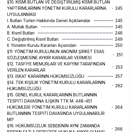
§10. KISMÎ BUTLAN VE DEĞİŞTİRİLMİŞ KISMÎ BUTLAN
YAPTIRIMLARININ YÖNETİM KURULU KARARLARINA
245
UYGULANMASI
I. Butlan Türleri Hakkında Genel Açıklamalar
245
A. Mutlak Butlan
245
B. Kısmî Butlan
246
C. Değiştirilmiş Kısmî Butlan
249
II. Yönetim Kurulu Kararları Açısından
250
§11. YÖNETİM KURULUNUN ANONİM ŞİRKET ESAS
251
SÖZLEŞMESİNE AYKIRI KARARLAR VERMESİ
§12. TASFİYE MEMURLARI VE KAYYIM TARAFINDAN
253
VERİLEN KARARLAR
§13. ISKAT KARARININ HÜKÜMSÜZLÜĞÜ
257
§14. TEK KİŞİLİK YÖNETİM KURULU KARARLARININ
262
HÜKÜMSÜZLÜĞÜ
§15. GENEL KURUL KARARLARININ BUTLANININ
TESPİTİ DAVASINA İLİŞKİN TTK M. 448–451
HÜKÜMLERİ YÖNETİM KURULU KARARLARININ
264
BUTLANININ TESPİTİ DAVASINDA UYGULANABİLİR
Mİ?
§16. HÜKÜMSÜZLÜK SEBEBİNİN AYNI ZAMANDA
266
BİRDEN FAZLA DERECEDE HUKUKA AYKIRI OLMASI