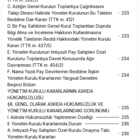
C. Azlığın Genel Kurulun Toplantıya Çağrılmasını
Talep Etmesi Halinde Yönetim Kurulunun Bu Talebin
233
Reddine Dair Kararı (TTK m. 412)
D. Bir Pay Sahibinin Genel Kurul Toplantıları Dışında
Bilgi Alma ve İnceleme Hakkının Kullanılmasına
233
Yönelik Talebinin Reddi Hakkındaki Yönetim Kurulu
Kararı (TTK m. 437/5)
E. Yönetim Kurulunun İmtiyazlı Pay Sahipleri Özel
Kurulunu Toplantıya Davet Konusunda Ağır
234
Davranması (TTK m. 454/2)
F. Nama Yazılı Pay Devirlerinin Reddine İlişkin
234
Yönetim Kurulu Kararlarının Yargısal Denetimi
Beşinci Bölüm
YÖNETİM KURULU KARARLARININ ASKIDA
HÜKÜMSÜZLÜĞÜ
§8. GENEL OLARAK ASKIDA HÜKÜMSÜZLÜK VE
235
YÖNETİM KURULU KARARLARINDAKİ GÖRÜNÜMÜ
I. Askıda Hükümsüzlük Yaptırımının Özelliği
235
II. Yönetim Kurulu Kararlarında Durum
236
A. İmtiyazlı Pay Sahipleri Özel Kurulu Onayına Tabi
236
Yönetim Kurulu Kararları