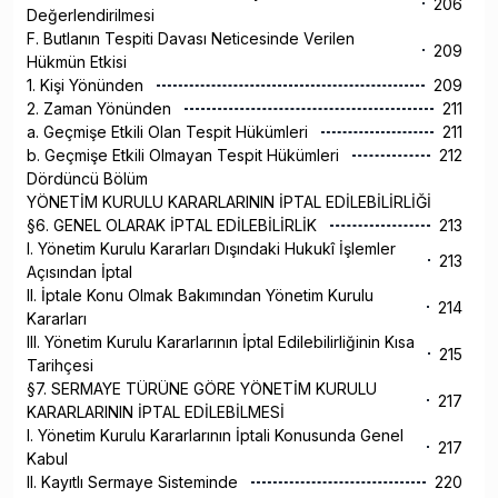
206
Değerlendirilmesi
F. Butlanın Tespiti Davası Neticesinde Verilen
209
Hükmün Etkisi
1. Kişi Yönünden
209
2. Zaman Yönünden
211
a. Geçmişe Etkili Olan Tespit Hükümleri
211
b. Geçmişe Etkili Olmayan Tespit Hükümleri
212
Dördüncü Bölüm
YÖNETİM KURULU KARARLARININ İPTAL EDİLEBİLİRLİĞİ
§6. GENEL OLARAK İPTAL EDİLEBİLİRLİK
213
I. Yönetim Kurulu Kararları Dışındaki Hukukî İşlemler
213
Açısından İptal
II. İptale Konu Olmak Bakımından Yönetim Kurulu
214
Kararları
III. Yönetim Kurulu Kararlarının İptal Edilebilirliğinin Kısa
215
Tarihçesi
§7. SERMAYE TÜRÜNE GÖRE YÖNETİM KURULU
217
KARARLARININ İPTAL EDİLEBİLMESİ
I. Yönetim Kurulu Kararlarının İptali Konusunda Genel
217
Kabul
II. Kayıtlı Sermaye Sisteminde
220