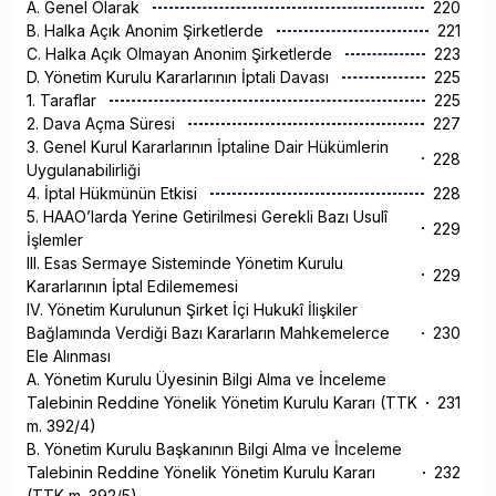
A. Genel Olarak
220
B. Halka Açık Anonim Şirketlerde
221
C. Halka Açık Olmayan Anonim Şirketlerde
223
D. Yönetim Kurulu Kararlarının İptali Davası
225
1. Taraflar
225
2. Dava Açma Süresi
227
3. Genel Kurul Kararlarının İptaline Dair Hükümlerin
228
Uygulanabilirliği
4. İptal Hükmünün Etkisi
228
5. HAAO’larda Yerine Getirilmesi Gerekli Bazı Usulî
229
İşlemler
III. Esas Sermaye Sisteminde Yönetim Kurulu
229
Kararlarının İptal Edilememesi
IV. Yönetim Kurulunun Şirket İçi Hukukî İlişkiler
Bağlamında Verdiği Bazı Kararların Mahkemelerce
230
Ele Alınması
A. Yönetim Kurulu Üyesinin Bilgi Alma ve İnceleme
Talebinin Reddine Yönelik Yönetim Kurulu Kararı (TTK
231
m. 392/4)
B. Yönetim Kurulu Başkanının Bilgi Alma ve İnceleme
Talebinin Reddine Yönelik Yönetim Kurulu Kararı
232
(TTK m. 392/5)