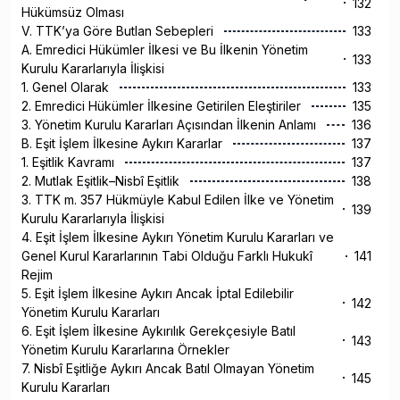
132
Hükümsüz Olması
V. TTK’ya Göre Butlan Sebepleri
133
A. Emredici Hükümler İlkesi ve Bu İlkenin Yönetim
133
Kurulu Kararlarıyla İlişkisi
1. Genel Olarak
133
2. Emredici Hükümler İlkesine Getirilen Eleştiriler
135
3. Yönetim Kurulu Kararları Açısından İlkenin Anlamı
136
B. Eşit İşlem İlkesine Aykırı Kararlar
137
1. Eşitlik Kavramı
137
2. Mutlak Eşitlik–Nisbî Eşitlik
138
3. TTK m. 357 Hükmüyle Kabul Edilen İlke ve Yönetim
139
Kurulu Kararlarıyla İlişkisi
4. Eşit İşlem İlkesine Aykırı Yönetim Kurulu Kararları ve
Genel Kurul Kararlarının Tabi Olduğu Farklı Hukukî
141
Rejim
5. Eşit İşlem İlkesine Aykırı Ancak İptal Edilebilir
142
Yönetim Kurulu Kararları
6. Eşit İşlem İlkesine Aykırılık Gerekçesiyle Batıl
143
Yönetim Kurulu Kararlarına Örnekler
7. Nisbî Eşitliğe Aykırı Ancak Batıl Olmayan Yönetim
145
Kurulu Kararları