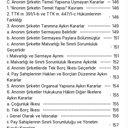
C. Anonim Şirketin Temel Yapısına Uymayan Kararlar
146
1. “Anonim Şirketin Temel Yapısı” Kavramı
146
2. TTK m. 391/1–b ve TTK m. 447/1–c Hükümlerinin
148
Farklılığı
3. Anonim Şirketin Tanımına Aykırı Kararlar
149
a. Anonim Şirketin Sermayesi Belirlidir
149
b. Anonim Şirketin Sermayesi Paylara Bölünmüştür
151
c. Anonim Şirkette Malvarlığı İle Sınırlı Sorumluluk
151
Geçerlidir
i. Malvarlığı ve Sermaye Ayrımı
151
ii. Malvarlığı ile Sınırlı Sorumluluk İlkesine Aykırılık
152
d. Anonim Şirketlerde Tek Borç İlkesi Geçerlidir
153
4. Pay Sahiplerinin Hakları ve Borçları Düzenine Aykırı
153
Kararlar
5. Anonim Şirketin Organsal Yapısına Aykırı Kararlar
154
6. Anonim Şirketler Hukukuna Hâkim Diğer İlkelere
155
Aykırı Kararlar
a. Çoğunluk İlkesi
155
b. Tek Borç İlkesi
156
i. Genel Olarak ve İstisnalar
156
ii. Pay Sahiplerinin Sınırlı Sorumluluğu ve Yönetim
157
Kurulu Kararları