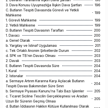
3. Dava Konusu Uyuşmazlığa İlişkin Dava Şartları
196
C. Butlanın Tespiti Davasında Görevli ve Yetkili
199
Mahkeme
1. Görevli Mahkeme
199
2. Yetkili Mahkeme
199
D. Butlanın Tespiti Davasının Tarafları
200
1. Davacı
200
a. Genel Olarak
200
b. Yargıtay ve İstinaf Uygulaması
201
c. Tek Ortaklı Anonim Şirketlerde Durum
202
d. SPK ve TB’nin Davacı Olması
203
2. Davalı
203
E. Butlanın Tespiti Davasında Süre
204
1. Kural
204
2. İstisnalar
204
a. Sermaye Artırım Kararına Karşı Açılacak Butlanın
204
Tespiti Davası Bakımından Süre Sınırı
b. Sermaye Piyasası Kanunu’na Tabi Bazı İşlemler
205
c. Ticaret Siciline Tescilin Gerçekleşmesi ve Aradan
205
Uzun Bir Sürenin Geçmiş Olması
d. Butlan İddiasının Hakkın Kötüye Kullanılması Olarak