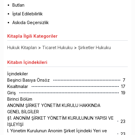
Butlan
İptal Edilebilirlik
Askıda Geçersizlik
Kitapla
İlgili Kategoriler
Hukuk Kitapları
>
Ticaret Hukuku
>
Şirketler Hukuku
Kitabın
İçindekileri
İçindekiler
Beşinci Basıya Önsöz
7
Kısaltmalar
17
Giriş
19
Birinci Bölüm
ANONİM ŞİRKET YÖNETİM KURULU HAKKINDA
GENEL BİLGİLER
§1. ANONİM ŞİRKET YÖNETİM KURULUNUN YAPISI VE
23
İŞLEYİŞİ
I. Yönetim Kurulunun Anonim Şirket İçindeki Yeri ve
23