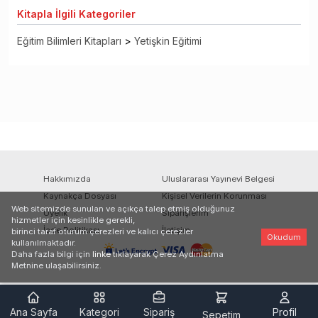
Kitapla
İlgili Kategoriler
Eğitim Bilimleri Kitapları
>
Yetişkin Eğitimi
Hakkımızda
Uluslararası Yayınevi Belgesi
Kaynakça Dosyası
Kişisel Verilerin Korunması
Web sitemizde sunulan ve açıkça talep etmiş olduğunuz
Üyelik
Siparişlerim
hizmetler için kesinlikle gerekli,
İade Politikası
İletişim
birinci taraf oturum çerezleri ve kalıcı çerezler
Okudum
kullanılmaktadır.
Daha fazla bilgi için
linke
tıklayarak Çerez Aydınlatma
Metnine ulaşabilirsiniz.
Ana Sayfa
Kategori
Sipariş
Profil
Sepetim