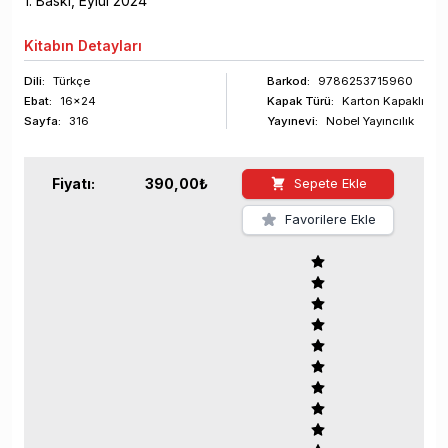
1
. Baskı,
Eylül
2024
Kitabın
Detayları
Dili:
Türkçe
Barkod
:
9786253715960
Ebat:
16x24
Kapak Türü:
Karton Kapaklı
Sayfa
:
316
Yayınevi:
Nobel Yayıncılık
Fiyatı:
390,00
₺
Sepete Ekle
Favorilere Ekle