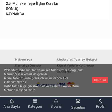
2.5. Muhakemeye İlişkin Kurallar
SONUÇ
KAYNAKÇA
Hakkımızda
Uluslararası Yayınevi Belgesi
Kaynakça Dosyası
Kişisel Verilerin Korunması
Web sitemizde sunulan ve açıkça talep etmiş olduğunuz
Üyelik
Siparişlerim
hizmetler için kesinlikle gerekli,
İade Politikası
İletişim
birinci taraf oturum çerezleri ve kalıcı çerezler
Okudum
kullanılmaktadır.
Daha fazla bilgi için
linke
tıklayarak Çerez Aydınlatma
Metnine ulaşabilirsiniz.
Ana Sayfa
Kategori
Sipariş
Profil
Sepetim