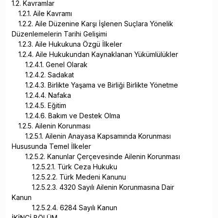
1.2. Kavramlar
1.2.1. Aile Kavramı
1.2.2. Aile Düzenine Karşı İşlenen Suçlara Yönelik
Düzenlemelerin Tarihi Gelişimi
1.2.3. Aile Hukukuna Özgü İlkeler
1.2.4. Aile Hukukundan Kaynaklanan Yükümlülükler
1.2.4.1. Genel Olarak
1.2.4.2. Sadakat
1.2.4.3. Birlikte Yaşama ve Birliği Birlikte Yönetme
1.2.4.4. Nafaka
1.2.4.5. Eğitim
1.2.4.6. Bakım ve Destek Olma
1.2.5. Ailenin Korunması
1.2.5.1. Ailenin Anayasa Kapsamında Korunması
Hususunda Temel İlkeler
1.2.5.2. Kanunlar Çerçevesinde Ailenin Korunması
1.2.5.2.1. Türk Ceza Hukuku
1.2.5.2.2. Türk Medeni Kanunu
1.2.5.2.3. 4320 Sayılı Ailenin Korunmasına Dair
Kanun
1.2.5.2.4. 6284 Sayılı Kanun
İKİNCİ BÖLÜM