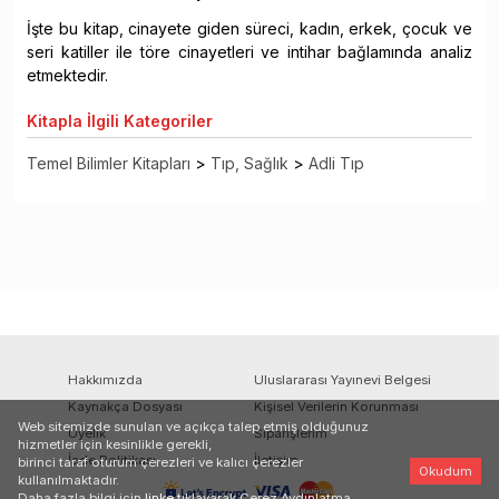
İşte bu kitap, cinayete giden süreci, kadın, erkek, çocuk ve
seri katiller ile töre cinayetleri ve intihar bağlamında analiz
etmektedir.
Kitapla
İlgili Kategoriler
Temel Bilimler Kitapları
>
Tıp, Sağlık
>
Adli Tıp
Hakkımızda
Uluslararası Yayınevi Belgesi
Kaynakça Dosyası
Kişisel Verilerin Korunması
Web sitemizde sunulan ve açıkça talep etmiş olduğunuz
Üyelik
Siparişlerim
hizmetler için kesinlikle gerekli,
İade Politikası
İletişim
birinci taraf oturum çerezleri ve kalıcı çerezler
Okudum
kullanılmaktadır.
Daha fazla bilgi için
linke
tıklayarak Çerez Aydınlatma