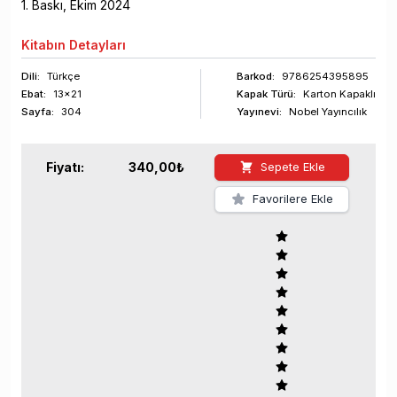
1
. Baskı,
Ekim
2024
Kitabın
Detayları
Dili:
Türkçe
Barkod
:
9786254395895
Ebat:
13x21
Kapak Türü:
Karton Kapaklı
Sayfa
:
304
Yayınevi:
Nobel Yayıncılık
Fiyatı:
340,00
₺
Sepete Ekle
Favorilere Ekle