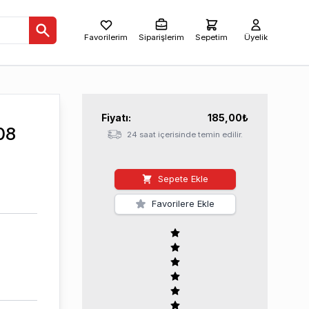
Favorilerim
Siparişlerim
Sepetim
Üyelik
Fiyatı:
185,00
₺
08
24 saat içerisinde temin edilir.
Sepete Ekle
Favorilere Ekle