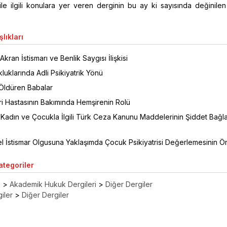
i ile ilgili konulara yer veren derginin bu ay ki sayısında değinile
lıkları
kran İstismarı ve Benlik Saygısı İlişkisi
uklarında Adli Psikiyatrik Yönü
 Öldüren Babalar
tri Hastasının Bakımında Hemşirenin Rolü
, Kadın ve Çocukla İlgili Türk Ceza Kanunu Maddelerinin Şiddet Bağ
l İstismar Olgusuna Yaklaşımda Çocuk Psikiyatrisi Değerlemesinin Ö
Kategoriler
ı
>
Akademik Hukuk Dergileri
>
Diğer Dergiler
iler
>
Diğer Dergiler