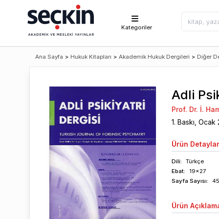
Kategoriler
Ana Sayfa
>
Hukuk Kitapları
>
Akademik Hukuk Dergileri
>
Diğer De
Adli Psi
Prof. Dr. İ. Ha
1
. Baskı,
Ocak
Ürün
Detaylar
Dili:
Türkçe
Ebat:
19x27
Sayfa
Sayısı
:
4
Ürün
Açıklam