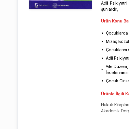
Adli Psikiyatr
şunlardır;
Ürün
Konu Baş
Çocuklarda A
Mizaç Bozukl
Çocuklarını
Adli Psikiya
Aile Düzeni
İncelenmesi
Çocuk Cinse
Ürünle
İlgili 
Hukuk Kitaplar
Akademik Derg