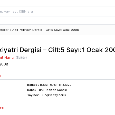
rgiler
>
Adli Psikiyatri Dergisi – Cilt:5 Sayı:1 Ocak 2008
kiyatri Dergisi – Cilt:5 Sayı:1 Ocak 20
mit Hancı
(Editör)
2008
ı
Barkod
/ ISBN
:
9781111133320
Kapak Türü:
Karton Kapaklı
5
Yayınevi:
Seçkin Yayıncılık
ası