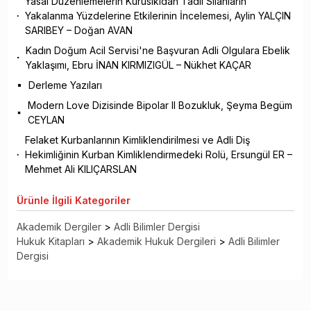
Yasal Düzenlemelerin Kurusıkıdan Tadil Silahların
Yakalanma Yüzdelerine Etkilerinin İncelemesi, Aylin YALÇIN
SARIBEY – Doğan AVAN
Kadın Doğum Acil Servisi'ne Başvuran Adli Olgulara Ebelik
Yaklaşımı, Ebru İNAN KIRMIZIGÜL – Nükhet KAÇAR
Derleme Yazıları
Modern Love Dizisinde Bipolar II Bozukluk, Şeyma Begüm
CEYLAN
Felaket Kurbanlarının Kimliklendirilmesi ve Adli Diş
Hekimliğinin Kurban Kimliklendirmedeki Rolü, Ersungül ER –
Mehmet Ali KILIÇARSLAN
Ürünle
İlgili Kategoriler
Akademik Dergiler
>
Adli Bilimler Dergisi
Hukuk Kitapları
>
Akademik Hukuk Dergileri
>
Adli Bilimler
Dergisi