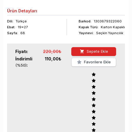
Ürün
Detayları
Dili:
Türkçe
Barkod
:
1303679322060
Ebat:
19x27
Kapak Türü:
Karton Kapaklı
Sayfa
:
68
Yayınevi:
Seçkin Yayıncılık
Fiyatı:
220,00
₺
Sepete Ekle
İndirimli
110,00
₺
Favorilere Ekle
:
(%
50
)