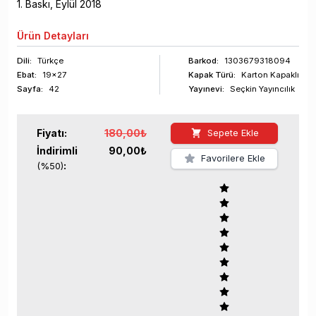
1
. Baskı,
Eylül
2018
Ürün
Detayları
Dili:
Türkçe
Barkod
:
1303679318094
Ebat:
19x27
Kapak Türü:
Karton Kapaklı
Sayfa
:
42
Yayınevi:
Seçkin Yayıncılık
Fiyatı:
180,00
₺
Sepete Ekle
İndirimli
90,00
₺
Favorilere Ekle
:
(%
50
)