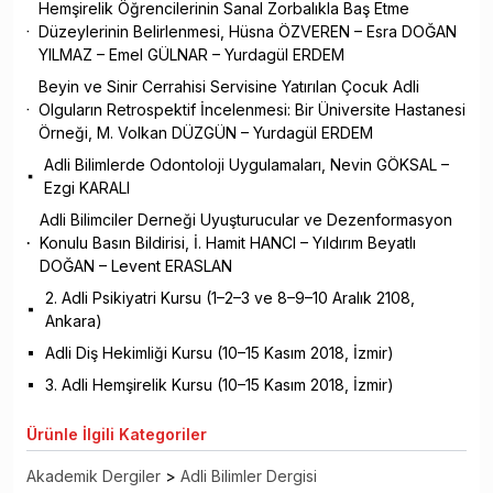
Hemşirelik Öğrencilerinin Sanal Zorbalıkla Baş Etme
Düzeylerinin Belirlenmesi, Hüsna ÖZVEREN – Esra DOĞAN
YILMAZ – Emel GÜLNAR – Yurdagül ERDEM
Beyin ve Sinir Cerrahisi Servisine Yatırılan Çocuk Adli
Olguların Retrospektif İncelenmesi: Bir Üniversite Hastanesi
Örneği, M. Volkan DÜZGÜN – Yurdagül ERDEM
Adli Bilimlerde Odontoloji Uygulamaları, Nevin GÖKSAL –
Ezgi KARALI
Adli Bilimciler Derneği Uyuşturucular ve Dezenformasyon
Konulu Basın Bildirisi, İ. Hamit HANCI – Yıldırım Beyatlı
DOĞAN – Levent ERASLAN
2. Adli Psikiyatri Kursu (1–2–3 ve 8–9–10 Aralık 2108,
Ankara)
Adli Diş Hekimliği Kursu (10–15 Kasım 2018, İzmir)
3. Adli Hemşirelik Kursu (10–15 Kasım 2018, İzmir)
Ürünle
İlgili Kategoriler
Akademik Dergiler
>
Adli Bilimler Dergisi