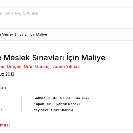
 Meslek Sınavları İçin Maliye
 Meslek Sınavları İçin Maliye
er Dinçer
,
Öner Gümüş
,
Adem Yılmaz
uz
2013
arı
Barkod
/ ISBN
:
9786053440642
Kapak Türü:
Karton Kapaklı
07
Yayınevi:
Gazi Kitabevi
aması