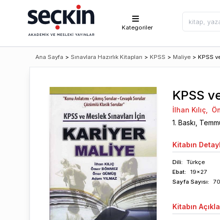
Kategoriler
Ana Sayfa
>
Sınavlara Hazırlık Kitapları
>
KPSS
>
Maliye
>
KPSS ve
KPSS ve
İlhan Kılıç
,
Öm
1
. Baskı,
Temm
Kitabın
Detayl
Dili:
Türkçe
Ebat:
19x27
Sayfa
Sayısı
:
7
Kitabın
Açıkl