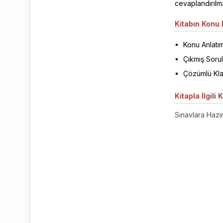
cevaplandırılmas
Kitabın
Konu B
Konu Anlatım
Çıkmış Sorul
Çözümlü Kla
Kitapla
İlgili 
Sınavlara Hazırl