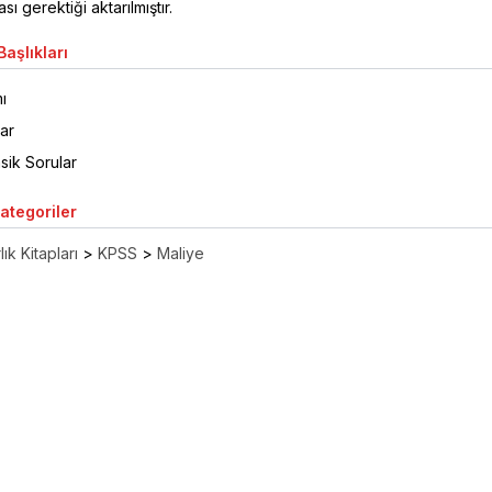
ı gerektiği aktarılmıştır.
aşlıkları
ı
ar
sik Sorular
Kategoriler
ık Kitapları
>
KPSS
>
Maliye