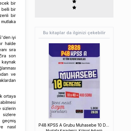
ecek bir
belli bir
enli bir
 mutlaka
Bu kitaplar da ilginizi çekebilir
S'den iyi
ır halde
anı sıra
Zira son
u kaynak
ğlanması
ından ve
klardan
ak ortaya
abilmesi
sizlerin
 sizlere
e geçmiş
P48 KPSS A Grubu Muhasebe 10 Deneme Tamamı Çözümlü
ve nasıl
Mustafa Karadeniz, Köksal Ayhanlı