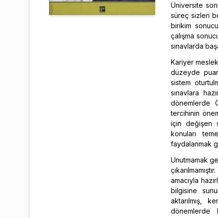
Üniversite so
süreç sizleri b
birikim sonuc
çalışma sonuc
sınavlarda başa
Kariyer meslek
düzeyde puan 
sistem oturtu
sınavlara haz
dönemlerde Ö
tercihinin öne
için değişen 
konuları tem
faydalanmak ge
Unutmamak gere
çıkarılmamışt
amacıyla hazır
bilgisine su
aktarılmış, k
dönemlerde k