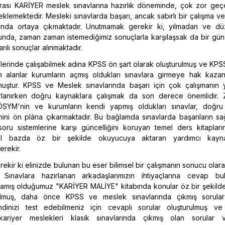
nrası KARİYER meslek sınavlarına hazırlık döneminde, çok zor geç
eklemektedir. Mesleki sınavlarda başarı, ancak sabırlı bir çalışma ve 
unda ortaya çıkmaktadır. Unutmamak gerekir ki, yılmadan ve düz
unda, zaman zaman istemediğimiz sonuçlarla karşılaşsak da bir gün
rılı sonuçlar alınmaktadır.
lerinde çalışabilmek adına KPSS ön şart olarak oluşturulmuş ve KPS
alanlar kurumların açmış oldukları sınavlara girmeye hak kazan
lmuştur. KPSS ve Meslek sınavlarında başarı için çok çalışmanın y
ırlanırken doğru kaynaklara çalışmak da son derece önemlidir. 
SYM'nin ve kurumların kendi yapmış oldukları sınavlar, doğr
mini ön plâna çıkarmaktadır. Bu bağlamda sınavlarda başarıların sa
soru sistemlerine karşı güncelliğini koruyan temel ders kitaplar
el bazda öz bir şekilde okuyucuya aktaran yardımcı kayna
rekir.
kir ki elinizde bulunan bu eser bilimsel bir çalışmanın sonucu olar
ır. Sınavlara hazırlanan arkadaşlarımızın ihtiyaçlarına cevap bul
lamış olduğumuz "KARİYER MALİYE" kitabında konular öz bir şekilde 
nulmuş, daha önce KPSS ve meslek sınavlarında çıkmış sorular
endinizi test edebilmeniz için cevaplı sorular oluşturulmuş v
ariyer meslekleri klasik sınavlarında çıkmış olan sorular 