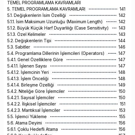
TEMEL PROGRAMLAMA KAVRAMLARI
5. TEMEL PROGRAMLAMA KAVRAMLARI
141
5.1. Değişkenlerin İsim Özelliği
142
5.1.1. İsim Maksimum Uzunluğu (Maximum Length)
142
5.1.2. Büyük Küçük Harf Duyarlılığı (Case Sensitivity)
143
5.1.3. Özel Kelimeler
143
5.2. Değişkenlerin Tipi
144
5.3. Sabitler
146
5.4. Programlama Dillerinin İşlemcileri (Operators)
147
5.4.1. Genel Özelliklere Göre
147
5.4.1.1. İşlenen Sayısı
147
5.4.1.2. İşlemcinin Yeri
148
5.4.1.3. İşlem Önceliği
148
5.4.1.4. Birleşme Özelliği
149
5.4.2. Niteliğe Göre İşlemciler
150
5.4.2.1. Sayısal İşlemciler
150
5.4.2.2. İlişkisel İşlemciler
151
5.4.2.3. Mantıksal İşlemciler
153
5.5. İşlemci Yükleme
155
5.6. Atama Deyimi
156
5.6.1. Çoklu Hedefli Atama
156