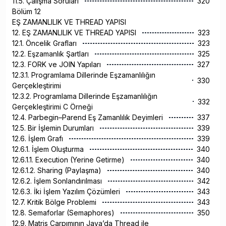
11.5. Çalışma Soruları
320
Bölüm 12
EŞ ZAMANLILIK VE THREAD YAPISI
12. EŞ ZAMANLILIK VE THREAD YAPISI
323
12.1. Öncelik Grafları
323
12.2. Eşzamanlık Şartları
325
12.3. FORK ve JOIN Yapıları
327
12.3.1. Programlama Dillerinde Eşzamanlılığın
330
Gerçekleştirimi
12.3.2. Programlama Dillerinde Eşzamanlılığın
332
Gerçekleştirimi C Örneği
12.4. Parbegin–Parend Eş Zamanlılık Deyimleri
337
12.5. Bir İşlemin Durumları
339
12.6. İşlem Grafı
339
12.6.1. İşlem Oluşturma
340
12.6.1.1. Execution (Yerine Getirme)
340
12.6.1.2. Sharing (Paylaşma)
340
12.6.2. İşlem Sonlandırılması
342
12.6.3. İki İşlem Yazılım Çözümleri
343
12.7. Kritik Bölge Problemi
343
12.8. Semaforlar (Semaphores)
350
12.9. Matris Çarpımının Java’da Thread ile