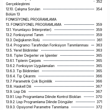
352
Gerçekleştirimi
12.10. Çalışma Soruları
354
Bölüm 13
FONKSİYONEL PROGRAMLAMA
13. FONKSİYONEL PROGRAMLAMA
359
13.1. Yorumlayıcı (Interpreter)
359
13.2. Fonksiyonel Tanım
359
13.3. Değişkenin Rolü
361
13.4. Programcı Tarafından Fonksiyon Tanımlanması
363
13.5. Yerel Bildirimler
363
13.6. Tipler Değerler ve İşlemler
365
13.6.1. Tiplerin Çarpımı
365
13.6.2. Fonksiyon Uygulamaları
365
13.6.3. Tip Bildirimleri
365
13.6.4. Tip Çıkarımı
366
13.7. Parametrik Çok Biçimlilik
366
13.8. Haskell Dili
367
13.9. Lisp Dili
367
13.9.1. Lisp Programlama Dilinde Kontrol Blokları
370
13.9.2. Lisp Programlama Dilinde Döngüler
371
13.9.3. Opsiyonel Parametre Tanımlama
372