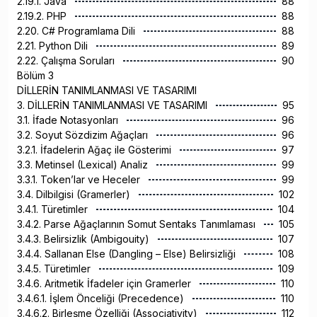
2.19.1. Java
88
2.19.2. PHP
88
2.20. C# Programlama Dili
88
2.21. Python Dili
89
2.22. Çalışma Soruları
90
Bölüm 3
DİLLERİN TANIMLANMASI VE TASARIMI
3. DİLLERİN TANIMLANMASI VE TASARIMI
95
3.1. İfade Notasyonları
96
3.2. Soyut Sözdizim Ağaçları
96
3.2.1. İfadelerin Ağaç ile Gösterimi
97
3.3. Metinsel (Lexical) Analiz
99
3.3.1. Token’lar ve Heceler
99
3.4. Dilbilgisi (Gramerler)
102
3.4.1. Türetimler
104
3.4.2. Parse Ağaçlarının Somut Sentaks Tanımlaması
105
3.4.3. Belirsizlik (Ambigouity)
107
3.4.4. Sallanan Else (Dangling – Else) Belirsizliği
108
3.4.5. Türetimler
109
3.4.6. Aritmetik İfadeler için Gramerler
110
3.4.6.1. İşlem Önceliği (Precedence)
110
3.4.6.2. Birleşme Özelliği (Associativity)
112