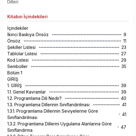
Dilleri
Kitabın
İçindekileri
İçindekiler
İkinci Baskıya Önsöz
9
Önsöz
11
Şekiller Listesi
23
Tablolar Listesi
27
Kod Listesi
29
Semboller
35
Bölüm 1
GİRİŞ
1. GİRİŞ
39
1.1. Genel Kavramlar
39
1.2. Programlama Dili Nedir?
40
1.3. Programlama Dillerinin Sınıflandırılması
41
1.3.1. Programlama Dillerinin Seviyelerine Göre
41
Sınıflandırılması
1.3.2. Programlama Dillerini Uygulama Alanlarına Göre
47
Sınıflandırma