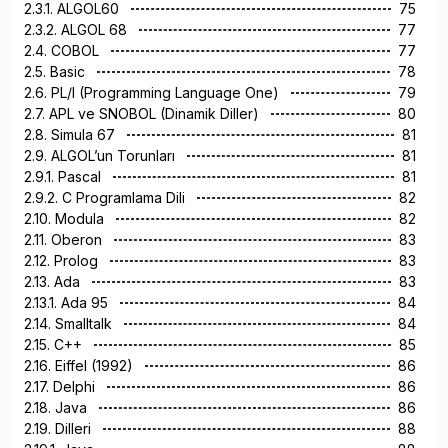
2.3.1. ALGOL60
75
2.3.2. ALGOL 68
77
2.4. COBOL
77
2.5. Basic
78
2.6. PL/I (Programming Language One)
79
2.7. APL ve SNOBOL (Dinamik Diller)
80
2.8. Simula 67
81
2.9. ALGOL’un Torunları
81
2.9.1. Pascal
81
2.9.2. C Programlama Dili
82
2.10. Modula
82
2.11. Oberon
83
2.12. Prolog
83
2.13. Ada
83
2.13.1. Ada 95
84
2.14. Smalltalk
84
2.15. C++
85
2.16. Eiffel (1992)
86
2.17. Delphi
86
2.18. Java
86
2.19. Dilleri
88