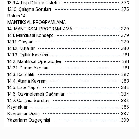
13.9.4. Lisp Dilinde Listeler
373
13.10. Çalışma Soruları
375
Bölüm 14
MANTIKSAL PROGRAMLAMA
14. MANTIKSAL PROGRAMLAMA
379
14.1. Mantıksal Konsept
379
14.1.1. Olaylar
379
14.1.2. Kurallar
380
14.1.3. Eşitlik Kavramı
381
14.2. Mantıksal Operatörler
381
14.2.1. Durum Yapıları
381
14.3. Kararlılık
382
14.4. Atama Kavramı
383
14.5. Liste Yapısı
384
14.6. Özyinelemeli Çağrımlar
384
14.7. Çalışma Soruları
384
Kaynaklar
385
Kavramlar Dizini
387
Yazarların Özgeçmişi
399