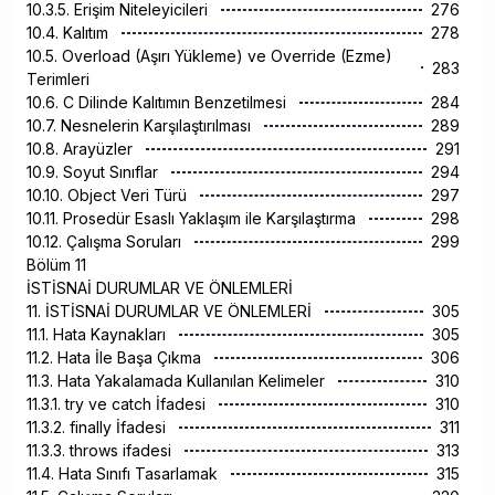
10.3.5. Erişim Niteleyicileri
276
10.4. Kalıtım
278
10.5. Overload (Aşırı Yükleme) ve Override (Ezme)
283
Terimleri
10.6. C Dilinde Kalıtımın Benzetilmesi
284
10.7. Nesnelerin Karşılaştırılması
289
10.8. Arayüzler
291
10.9. Soyut Sınıflar
294
10.10. Object Veri Türü
297
10.11. Prosedür Esaslı Yaklaşım ile Karşılaştırma
298
10.12. Çalışma Soruları
299
Bölüm 11
İSTİSNAİ DURUMLAR VE ÖNLEMLERİ
11. İSTİSNAİ DURUMLAR VE ÖNLEMLERİ
305
11.1. Hata Kaynakları
305
11.2. Hata İle Başa Çıkma
306
11.3. Hata Yakalamada Kullanılan Kelimeler
310
11.3.1. try ve catch İfadesi
310
11.3.2. finally İfadesi
311
11.3.3. throws ifadesi
313
11.4. Hata Sınıfı Tasarlamak
315