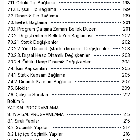
7.1.1. Örtülü Tip Bağlama
198
7.1.2. Dışsal Tip Bağlama
199
7.2. Dinamik Tip Bağlama
199
7.3. Bellek Bağlama
201
7.3.1. Program Çalışma Zamanı Bellek Düzeni
201
7.3.2. Değişkenlerin Bellek Yeri Bağlaması
202
7.3.2.1. Statik Değişkenler
202
7.3.2.2. Yığıt Dinamik (stack–dynamic) Değişkenler
203
7.3.2.3. Dışsal Heap Dinamik Değişkenler
203
7.3.2.4. Örtülü Heap Dinamik Değişkenler
204
7.4. İsim Kapsamları
205
7.4.1. Statik Kapsam Bağlama
205
7.4.2. Dinamik Kapsam Bağlama
207
7.5. Bloklar
209
7.6. Çalışma Soruları
212
Bölüm 8
YAPISAL PROGRAMLAMA
8. YAPISAL PROGRAMLAMA
215
8.1. Sıralı Yapılar
215
8.2. Seçimlik Yapılar
217
8.2.1. İç İçe Seçimlik Yapılar
218