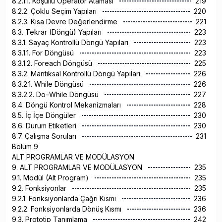
8.2.1.1. Koşullu Operatör Ataması
219
8.2.2. Çoklu Seçim Yapıları
220
8.2.3. Kısa Devre Değerlendirme
221
8.3. Tekrar (Döngü) Yapıları
223
8.3.1. Sayaç Kontrollü Döngü Yapıları
223
8.3.1.1. For Döngüsü
223
8.3.1.2. Foreach Döngüsü
225
8.3.2. Mantıksal Kontrollü Döngü Yapıları
226
8.3.2.1. While Döngüsü
226
8.3.2.2. Do–While Döngüsü
227
8.4. Döngü Kontrol Mekanizmaları
228
8.5. İç İçe Döngüler
230
8.6. Durum Etiketleri
230
8.7. Çalışma Soruları
231
Bölüm 9
ALT PROGRAMLAR VE MODÜLASYON
9. ALT PROGRAMLAR VE MODÜLASYON
235
9.1. Modül (Alt Program)
235
9.2. Fonksiyonlar
235
9.2.1. Fonksiyonlarda Çağrı Kısmı
236
9.2.2. Fonksiyonlarda Dönüş Kısmı
236
9.3. Prototip Tanımlama
242