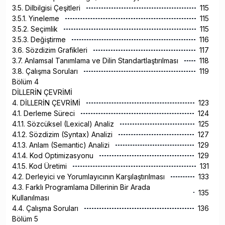
3.5. Dilbilgisi Çeşitleri
115
3.5.1. Yineleme
115
3.5.2. Seçimlik
115
3.5.3. Değiştirme
116
3.6. Sözdizim Grafikleri
117
3.7. Anlamsal Tanımlama ve Dilin Standartlaştırılması
118
3.8. Çalışma Soruları
119
Bölüm 4
DİLLERİN ÇEVRİMİ
4. DİLLERİN ÇEVRİMİ
123
4.1. Derleme Süreci
124
4.1.1. Sözcüksel (Lexical) Analiz
125
4.1.2. Sözdizim (Syntax) Analizi
127
4.1.3. Anlam (Semantic) Analizi
129
4.1.4. Kod Optimizasyonu
129
4.1.5. Kod Üretimi
131
4.2. Derleyici ve Yorumlayıcının Karşılaştırılması
133
4.3. Farklı Programlama Dillerinin Bir Arada
135
Kullanılması
4.4. Çalışma Soruları
136
Bölüm 5