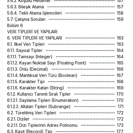
5.6.2. Koşullu Hedefler
157
5.6.3. Bileşik Atama
157
5.6.4. Tekli Atama İşlemcileri
158
5.7. Çalışma Soruları
159
Bölüm 6
VERİ TİPLERİ VE YAPILARI
6. VERİ TİPLERİ VE YAPILARI
163
6.1. İlkel Veri Tipleri
163
6.1.1. Sayısal Tipler
164
6.1.1.1. Tamsayı (Integer)
164
6.1.1.2. Kayan Noktalı Sayı (Floating Point)
165
6.1.1.3. Onlu (Decimal)
166
6.1.1.4. Mantıksal Veri Türü (Boolean)
167
6.1.1.5. Karakter Tipi
168
6.1.1.6. Karakter Katarı (String)
169
6.1.2. Kullanıcı Tanımlı Sıralı Tipler
170
6.1.2.1. Sayılama Tipleri (Enumeration)
170
6.1.2.2. Altalan Tipleri (Subrange)
171
6.2. Türetilmiş Veri Tipleri
172
6.2.1. Diziler
172
6.2.1.1. Dizi Tiplerinin Adres Polinomu
173
6.3. Kayıt (Record) Tipi
177