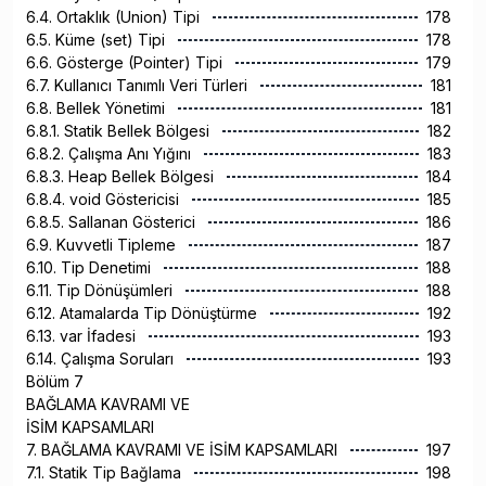
6.4. Ortaklık (Union) Tipi
178
6.5. Küme (set) Tipi
178
6.6. Gösterge (Pointer) Tipi
179
6.7. Kullanıcı Tanımlı Veri Türleri
181
6.8. Bellek Yönetimi
181
6.8.1. Statik Bellek Bölgesi
182
6.8.2. Çalışma Anı Yığını
183
6.8.3. Heap Bellek Bölgesi
184
6.8.4. void Göstericisi
185
6.8.5. Sallanan Gösterici
186
6.9. Kuvvetli Tipleme
187
6.10. Tip Denetimi
188
6.11. Tip Dönüşümleri
188
6.12. Atamalarda Tip Dönüştürme
192
6.13. var İfadesi
193
6.14. Çalışma Soruları
193
Bölüm 7
BAĞLAMA KAVRAMI VE
İSİM KAPSAMLARI
7. BAĞLAMA KAVRAMI VE İSİM KAPSAMLARI
197
7.1. Statik Tip Bağlama
198