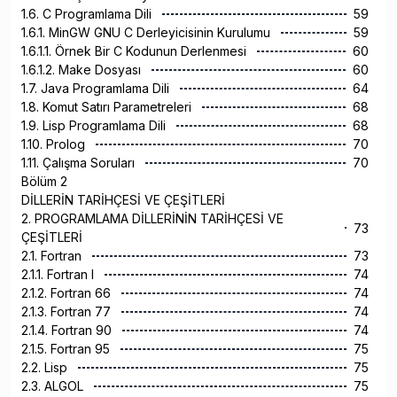
1.6. C Programlama Dili
59
1.6.1. MinGW GNU C Derleyicisinin Kurulumu
59
1.6.1.1. Örnek Bir C Kodunun Derlenmesi
60
1.6.1.2. Make Dosyası
60
1.7. Java Programlama Dili
64
1.8. Komut Satırı Parametreleri
68
1.9. Lisp Programlama Dili
68
1.10. Prolog
70
1.11. Çalışma Soruları
70
Bölüm 2
DİLLERİN TARİHÇESİ VE ÇEŞİTLERİ
2. PROGRAMLAMA DİLLERİNİN TARİHÇESİ VE
73
ÇEŞİTLERİ
2.1. Fortran
73
2.1.1. Fortran I
74
2.1.2. Fortran 66
74
2.1.3. Fortran 77
74
2.1.4. Fortran 90
74
2.1.5. Fortran 95
75
2.2. Lisp
75
2.3. ALGOL
75