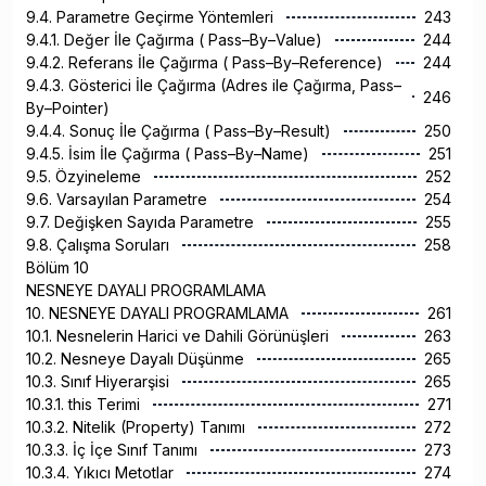
9.4. Parametre Geçirme Yöntemleri
243
9.4.1. Değer İle Çağırma ( Pass–By–Value)
244
9.4.2. Referans İle Çağırma ( Pass–By–Reference)
244
9.4.3. Gösterici İle Çağırma (Adres ile Çağırma, Pass–
246
By–Pointer)
9.4.4. Sonuç İle Çağırma ( Pass–By–Result)
250
9.4.5. İsim İle Çağırma ( Pass–By–Name)
251
9.5. Özyineleme
252
9.6. Varsayılan Parametre
254
9.7. Değişken Sayıda Parametre
255
9.8. Çalışma Soruları
258
Bölüm 10
NESNEYE DAYALI PROGRAMLAMA
10. NESNEYE DAYALI PROGRAMLAMA
261
10.1. Nesnelerin Harici ve Dahili Görünüşleri
263
10.2. Nesneye Dayalı Düşünme
265
10.3. Sınıf Hiyerarşisi
265
10.3.1. this Terimi
271
10.3.2. Nitelik (Property) Tanımı
272
10.3.3. İç İçe Sınıf Tanımı
273
10.3.4. Yıkıcı Metotlar
274