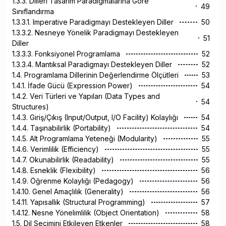
1.3.3. Dilleri Tasarım Paradigmalarına Göre
49
Sınıflandırma
1.3.3.1. Imperative Paradigmayı Destekleyen Diller
50
1.3.3.2. Nesneye Yönelik Paradigmayı Destekleyen
51
Diller
1.3.3.3. Fonksiyonel Programlama
52
1.3.3.4. Mantıksal Paradigmayı Destekleyen Diller
52
1.4. Programlama Dillerinin Değerlendirme Ölçütleri
53
1.4.1. İfade Gücü (Expression Power)
54
1.4.2. Veri Türleri ve Yapıları (Data Types and
54
Structures)
1.4.3. Giriş/Çıkış (Input/Output, I/O Facility) Kolaylığı
54
1.4.4. Taşınabilirlik (Portability)
54
1.4.5. Alt Programlama Yeteneği (Modularity)
55
1.4.6. Verimlilik (Efficiency)
55
1.4.7. Okunabilirlik (Readability)
55
1.4.8. Esneklik (Flexibility)
56
1.4.9. Öğrenme Kolaylığı (Pedagogy)
56
1.4.10. Genel Amaçlılık (Generality)
56
1.4.11. Yapısallık (Structural Programming)
57
1.4.12. Nesne Yönelimlilik (Object Orientation)
58
1.5. Dil Seçimini Etkileyen Etkenler
58