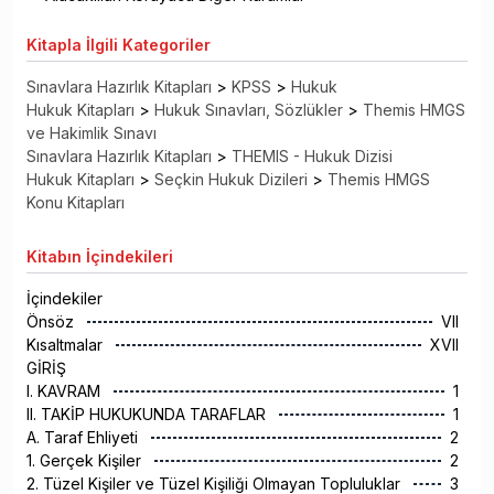
Kitapla
İlgili Kategoriler
Sınavlara Hazırlık Kitapları
>
KPSS
>
Hukuk
Hukuk Kitapları
>
Hukuk Sınavları, Sözlükler
>
Themis HMGS
ve Hakimlik Sınavı
Sınavlara Hazırlık Kitapları
>
THEMIS - Hukuk Dizisi
Hukuk Kitapları
>
Seçkin Hukuk Dizileri
>
Themis HMGS
Konu Kitapları
Kitabın
İçindekileri
İçindekiler
Önsöz
VII
Kısaltmalar
XVII
GİRİŞ
I. KAVRAM
1
II. TAKİP HUKUKUNDA TARAFLAR
1
A. Taraf Ehliyeti
2
1. Gerçek Kişiler
2
2. Tüzel Kişiler ve Tüzel Kişiliği Olmayan Topluluklar
3