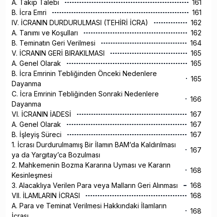
A. Takip Talebi
161
B. İcra Emri
161
IV. İCRANIN DURDURULMASI (TEHİRİ İCRA)
162
A. Tanımı ve Koşulları
162
B. Teminatın Geri Verilmesi
164
V. İCRANIN GERİ BIRAKILMASI
165
A. Genel Olarak
165
B. İcra Emrinin Tebliğinden Önceki Nedenlere
165
Dayanma
C. İcra Emrinin Tebliğinden Sonraki Nedenlere
166
Dayanma
VI. İCRANIN İADESİ
167
A. Genel Olarak
167
B. İşleyiş Süreci
167
1. İcrası Durdurulmamış Bir İlamın BAM’da Kaldırılması
167
ya da Yargıtay’ca Bozulması
2. Mahkemenin Bozma Kararına Uyması ve Kararın
168
Kesinleşmesi
3. Alacaklıya Verilen Para veya Malların Geri Alınması
168
VII. İLAMLARIN İCRASI
168
A. Para ve Teminat Verilmesi Hakkındaki İlamların
168
İcrası