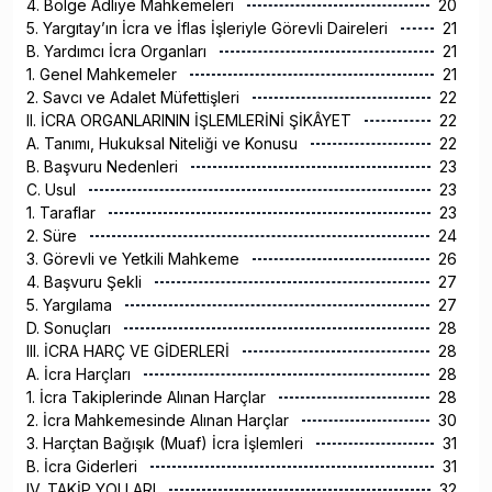
4. Bölge Adliye Mahkemeleri
20
5. Yargıtay’ın İcra ve İflas İşleriyle Görevli Daireleri
21
B. Yardımcı İcra Organları
21
1. Genel Mahkemeler
21
2. Savcı ve Adalet Müfettişleri
22
II. İCRA ORGANLARININ İŞLEMLERİNİ ŞİKÂYET
22
A. Tanımı, Hukuksal Niteliği ve Konusu
22
B. Başvuru Nedenleri
23
C. Usul
23
1. Taraflar
23
2. Süre
24
3. Görevli ve Yetkili Mahkeme
26
4. Başvuru Şekli
27
5. Yargılama
27
D. Sonuçları
28
III. İCRA HARÇ VE GİDERLERİ
28
A. İcra Harçları
28
1. İcra Takiplerinde Alınan Harçlar
28
2. İcra Mahkemesinde Alınan Harçlar
30
3. Harçtan Bağışık (Muaf) İcra İşlemleri
31
B. İcra Giderleri
31
IV. TAKİP YOLLARI
32