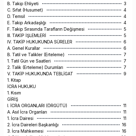
B. Takip Ehliyeti
3
C. Sıfat (Husumet)
4
D. Temsil
4
E. Takip Arkadaşlığı
4
F. Takip Sırasında Tarafların Değişmesi
5
III. TAKİP İŞLEMLERİ
5
IV. TAKİP HUKUKUNDA SÜRELER
6
A. Genel Kurallar
6
B. Tatil ve Talikler (Erteleme)
7
1. Tatil Gün ve Saatleri
7
2. Talik (Erteleme) Durumları
7
V. TAKİP HUKUKUNDA TEBLİGAT
9
1. Kitap
İCRA HUKUKU
1. Kısım
GİRİŞ
I. İCRA ORGANLARI (ÖRGÜTÜ)
11
A. Asıl İcra Organları
11
1. İcra Dairesi
11
2. İcra Daireleri Başkanlığı
16
3. İcra Mahkemesi
16