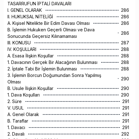
TASARRUFUN İPTALİ DAVALARI
I. GENEL OLARAK
286
II. HUKUKSAL NİTELİĞİ
286
A. Kişisel Nitelikte Bir Edim Davası Olması
286
B. İşlemin Hukuken Geçerli Olması ve Dava
286
Sonucunda Geçersiz Kılınamaması
III. KONUSU
287
IV. KOŞULLARI
288
A. Esasa İlişkin Koşullar
288
1. Davacının Gerçek Bir Alacağının Bulunması
288
2. İptale Tabi Bir İşlemin Bulunması
288
3. İşlemin Borcun Doğumundan Sonra Yapılmış
290
Olması
B. Usule İlişkin Koşullar
290
1. Dava Koşulları
290
2. Süre
291
V. USUL
291
A. Genel Olarak
291
B. Taraflar
291
1. Davacı
291
2. Davalı
292