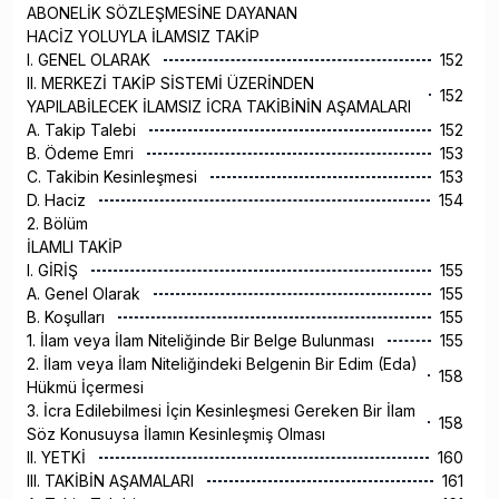
ABONELİK SÖZLEŞMESİNE DAYANAN
HACİZ YOLUYLA İLAMSIZ TAKİP
I. GENEL OLARAK
152
II. MERKEZİ TAKİP SİSTEMİ ÜZERİNDEN
152
YAPILABİLECEK İLAMSIZ İCRA TAKİBİNİN AŞAMALARI
A. Takip Talebi
152
B. Ödeme Emri
153
C. Takibin Kesinleşmesi
153
D. Haciz
154
2. Bölüm
İLAMLI TAKİP
I. GİRİŞ
155
A. Genel Olarak
155
B. Koşulları
155
1. İlam veya İlam Niteliğinde Bir Belge Bulunması
155
2. İlam veya İlam Niteliğindeki Belgenin Bir Edim (Eda)
158
Hükmü İçermesi
3. İcra Edilebilmesi İçin Kesinleşmesi Gereken Bir İlam
158
Söz Konusuysa İlamın Kesinleşmiş Olması
II. YETKİ
160
III. TAKİBİN AŞAMALARI
161