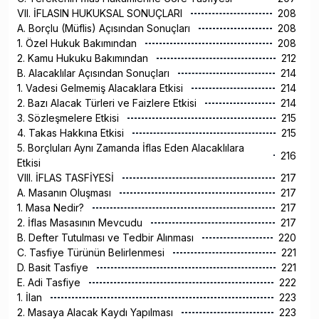
VII. İFLASIN HUKUKSAL SONUÇLARI
208
A. Borçlu (Müflis) Açısından Sonuçları
208
1. Özel Hukuk Bakımından
208
2. Kamu Hukuku Bakımından
212
B. Alacaklılar Açısından Sonuçları
214
1. Vadesi Gelmemiş Alacaklara Etkisi
214
2. Bazı Alacak Türleri ve Faizlere Etkisi
214
3. Sözleşmelere Etkisi
215
4. Takas Hakkına Etkisi
215
5. Borçluları Aynı Zamanda İflas Eden Alacaklılara
216
Etkisi
VIII. İFLAS TASFİYESİ
217
A. Masanın Oluşması
217
1. Masa Nedir?
217
2. İflas Masasının Mevcudu
217
B. Defter Tutulması ve Tedbir Alınması
220
C. Tasfiye Türünün Belirlenmesi
221
D. Basit Tasfiye
221
E. Adi Tasfiye
222
1. İlan
223
2. Masaya Alacak Kaydı Yapılması
223