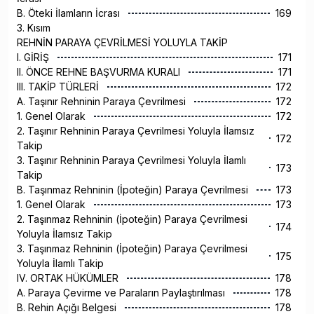
B. Öteki İlamların İcrası
169
3. Kısım
REHNİN PARAYA ÇEVRİLMESİ YOLUYLA TAKİP
I. GİRİŞ
171
II. ÖNCE REHNE BAŞVURMA KURALI
171
III. TAKİP TÜRLERİ
172
A. Taşınır Rehninin Paraya Çevrilmesi
172
1. Genel Olarak
172
2. Taşınır Rehninin Paraya Çevrilmesi Yoluyla İlamsız
172
Takip
3. Taşınır Rehninin Paraya Çevrilmesi Yoluyla İlamlı
173
Takip
B. Taşınmaz Rehninin (İpoteğin) Paraya Çevrilmesi
173
1. Genel Olarak
173
2. Taşınmaz Rehninin (İpoteğin) Paraya Çevrilmesi
174
Yoluyla İlamsız Takip
3. Taşınmaz Rehninin (İpoteğin) Paraya Çevrilmesi
175
Yoluyla İlamlı Takip
IV. ORTAK HÜKÜMLER
178
A. Paraya Çevirme ve Paraların Paylaştırılması
178
B. Rehin Açığı Belgesi
178