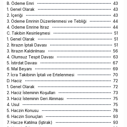
B. Ödeme Emri
43
1. Genel Olarak
43
2. İçeriği
43
3. Ödeme Emrinin Düzenlenmesi ve Tebliği
44
4. Ödeme Emrine İtiraz
44
C. Takibin Kesinleşmesi
51
1. Genel Olarak
51
2. İtirazın İptali Davası
51
3. İtirazın Kaldırılması
56
4. Olumsuz Tespit Davası
63
5. İstirdat Davası
67
6. Mal Beyanı
69
7. İcra Takibinin İptali ve Ertelenmesi
70
D. Haciz
72
1. Genel Olarak
72
2. Haciz İsteminin Koşulları
73
3. Haciz İsteminin Geri Alınması
75
4. Usul
75
5. Haczin Konusu
78
6. Haczin Sonuçları
93
7. Hacze Katılma (İştirak)
93