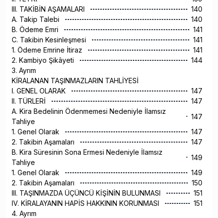
III. TAKİBİN AŞAMALARI
140
A. Takip Talebi
140
B. Ödeme Emri
141
C. Takibin Kesinleşmesi
141
1. Ödeme Emrine İtiraz
141
2. Kambiyo Şikâyeti
144
3. Ayrım
KİRALANAN TAŞINMAZLARIN TAHLİYESİ
I. GENEL OLARAK
147
II. TÜRLERİ
147
A. Kira Bedelinin Ödenmemesi Nedeniyle İlamsız
147
Tahliye
1. Genel Olarak
147
2. Takibin Aşamaları
147
B. Kira Süresinin Sona Ermesi Nedeniyle İlamsız
149
Tahliye
1. Genel Olarak
149
2. Takibin Aşamaları
150
III. TAŞINMAZDA ÜÇÜNCÜ KİŞİNİN BULUNMASI
151
IV. KİRALAYANIN HAPİS HAKKININ KORUNMASI
151
4. Ayrım