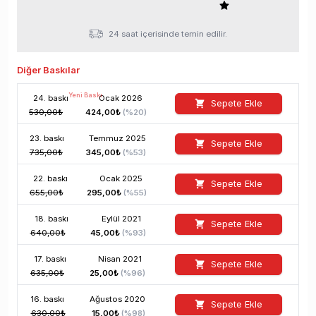
24 saat içerisinde temin edilir.
Diğer Baskılar
Yeni Baskı
24
. baskı
Ocak
2026
Sepete Ekle
530,00
₺
424,00
₺
(%
20
)
23
. baskı
Temmuz
2025
Sepete Ekle
735,00
₺
345,00
₺
(%
53
)
22
. baskı
Ocak
2025
Sepete Ekle
655,00
₺
295,00
₺
(%
55
)
18
. baskı
Eylül
2021
Sepete Ekle
640,00
₺
45,00
₺
(%
93
)
17
. baskı
Nisan
2021
Sepete Ekle
635,00
₺
25,00
₺
(%
96
)
16
. baskı
Ağustos
2020
Sepete Ekle
630,00
₺
15,00
₺
(%
98
)