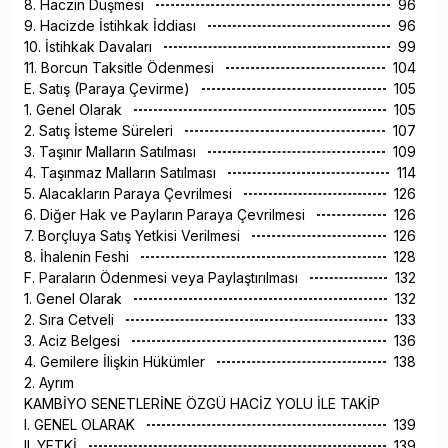
8. Haczin Düşmesi
96
9. Hacizde İstihkak İddiası
96
10. İstihkak Davaları
99
11. Borcun Taksitle Ödenmesi
104
E. Satış (Paraya Çevirme)
105
1. Genel Olarak
105
2. Satış İsteme Süreleri
107
3. Taşınır Malların Satılması
109
4. Taşınmaz Malların Satılması
114
5. Alacakların Paraya Çevrilmesi
126
6. Diğer Hak ve Payların Paraya Çevrilmesi
126
7. Borçluya Satış Yetkisi Verilmesi
126
8. İhalenin Feshi
128
F. Paraların Ödenmesi veya Paylaştırılması
132
1. Genel Olarak
132
2. Sıra Cetveli
133
3. Aciz Belgesi
136
4. Gemilere İlişkin Hükümler
138
2. Ayrım
KAMBİYO SENETLERİNE ÖZGÜ HACİZ YOLU İLE TAKİP
I. GENEL OLARAK
139
II. YETKİ
139