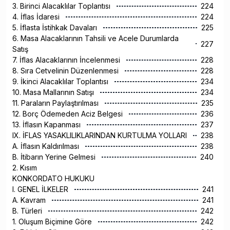
3. Birinci Alacaklılar Toplantısı
224
4. İflas İdaresi
224
5. İflasta İstihkak Davaları
225
6. Masa Alacaklarının Tahsili ve Acele Durumlarda
227
Satış
7. İflas Alacaklarının İncelenmesi
228
8. Sıra Cetvelinin Düzenlenmesi
228
9. İkinci Alacaklılar Toplantısı
234
10. Masa Mallarının Satışı
234
11. Paraların Paylaştırılması
235
12. Borç Ödemeden Aciz Belgesi
236
13. İflasın Kapanması
237
IX. İFLAS YASAKLILIKLARINDAN KURTULMA YOLLARI
238
A. İflasın Kaldırılması
238
B. İtibarın Yerine Gelmesi
240
2. Kısım
KONKORDATO HUKUKU
I. GENEL İLKELER
241
A. Kavram
241
B. Türleri
242
1. Oluşum Biçimine Göre
242