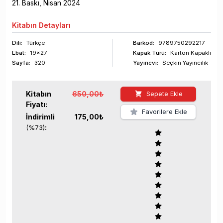
21
. Baskı,
Nisan
2024
Kitabın
Detayları
Dili:
Türkçe
Barkod
:
9789750292217
Ebat:
19x27
Kapak Türü:
Karton Kapaklı
Sayfa
:
320
Yayınevi:
Seçkin Yayıncılık
Kitabın
650,00
₺
Sepete Ekle
Fiyatı:
Favorilere Ekle
İndirimli
175,00
₺
:
(%
73
)