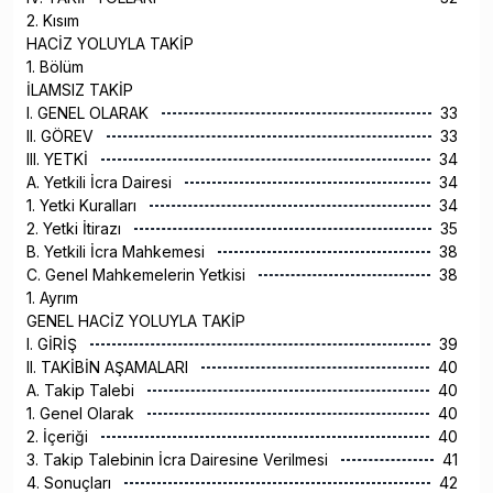
2. Kısım
HACİZ YOLUYLA TAKİP
1. Bölüm
İLAMSIZ TAKİP
I. GENEL OLARAK
33
II. GÖREV
33
III. YETKİ
34
A. Yetkili İcra Dairesi
34
1. Yetki Kuralları
34
2. Yetki İtirazı
35
B. Yetkili İcra Mahkemesi
38
C. Genel Mahkemelerin Yetkisi
38
1. Ayrım
GENEL HACİZ YOLUYLA TAKİP
I. GİRİŞ
39
II. TAKİBİN AŞAMALARI
40
A. Takip Talebi
40
1. Genel Olarak
40
2. İçeriği
40
3. Takip Talebinin İcra Dairesine Verilmesi
41
4. Sonuçları
42