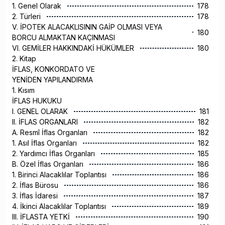
1. Genel Olarak
178
2. Türleri
178
V. İPOTEK ALACAKLISININ GAİP OLMASI VEYA
180
BORCU ALMAKTAN KAÇINMASI
VI. GEMİLER HAKKINDAKİ HÜKÜMLER
180
2. Kitap
İFLAS, KONKORDATO VE
YENİDEN YAPILANDIRMA
1. Kısım
İFLAS HUKUKU
I. GENEL OLARAK
181
II. İFLAS ORGANLARI
182
A. Resmî İflas Organları
182
1. Asıl İflas Organları
182
2. Yardımcı İflas Organları
185
B. Özel İflas Organları
186
1. Birinci Alacaklılar Toplantısı
186
2. İflas Bürosu
186
3. İflas İdaresi
187
4. İkinci Alacaklılar Toplantısı
189
III. İFLASTA YETKİ
190