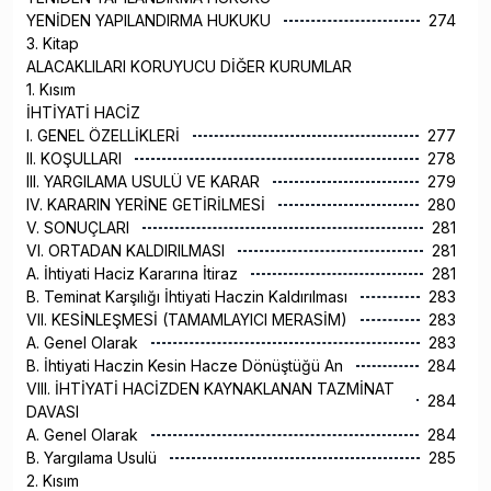
YENİDEN YAPILANDIRMA HUKUKU
274
3. Kitap
ALACAKLILARI KORUYUCU DİĞER KURUMLAR
1. Kısım
İHTİYATİ HACİZ
I. GENEL ÖZELLİKLERİ
277
II. KOŞULLARI
278
III. YARGILAMA USULÜ VE KARAR
279
IV. KARARIN YERİNE GETİRİLMESİ
280
V. SONUÇLARI
281
VI. ORTADAN KALDIRILMASI
281
A. İhtiyati Haciz Kararına İtiraz
281
B. Teminat Karşılığı İhtiyati Haczin Kaldırılması
283
VII. KESİNLEŞMESİ (TAMAMLAYICI MERASİM)
283
A. Genel Olarak
283
B. İhtiyati Haczin Kesin Hacze Dönüştüğü An
284
VIII. İHTİYATİ HACİZDEN KAYNAKLANAN TAZMİNAT
284
DAVASI
A. Genel Olarak
284
B. Yargılama Usulü
285
2. Kısım