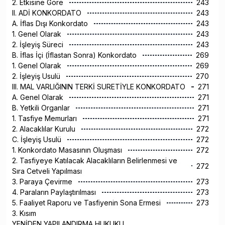
2. Etkisine Göre
243
II. ADİ KONKORDATO
243
A. İflas Dışı Konkordato
243
1. Genel Olarak
243
2. İşleyiş Süreci
243
B. İflas İçi (İflastan Sonra) Konkordato
269
1. Genel Olarak
269
2. İşleyiş Usulü
270
III. MAL VARLIĞININ TERKİ SURETİYLE KONKORDATO
271
A. Genel Olarak
271
B. Yetkili Organlar
271
1. Tasfiye Memurları
271
2. Alacaklılar Kurulu
272
C. İşleyiş Usulü
272
1. Konkordato Masasının Oluşması
272
2. Tasfiyeye Katılacak Alacaklıların Belirlenmesi ve
272
Sıra Cetveli Yapılması
3. Paraya Çevirme
273
4. Paraların Paylaştırılması
273
5. Faaliyet Raporu ve Tasfiyenin Sona Ermesi
273
3. Kısım
YENİDEN YAPILANDIRMA HUKUKU