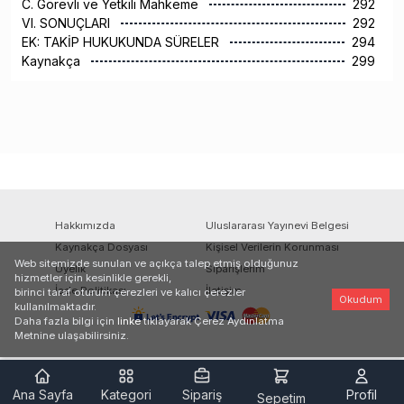
C. Görevli ve Yetkili Mahkeme
292
VI. SONUÇLARI
292
EK: TAKİP HUKUKUNDA SÜRELER
294
Kaynakça
299
Hakkımızda
Uluslararası Yayınevi Belgesi
Kaynakça Dosyası
Kişisel Verilerin Korunması
Web sitemizde sunulan ve açıkça talep etmiş olduğunuz
Üyelik
Siparişlerim
hizmetler için kesinlikle gerekli,
İade Politikası
İletişim
birinci taraf oturum çerezleri ve kalıcı çerezler
Okudum
kullanılmaktadır.
Daha fazla bilgi için
linke
tıklayarak Çerez Aydınlatma
Metnine ulaşabilirsiniz.
Ana Sayfa
Kategori
Sipariş
Profil
Sepetim