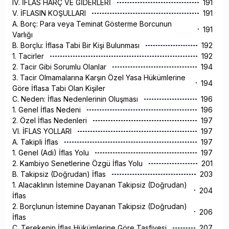
IV. İFLAS HARÇ VE GİDERLERİ
191
V. İFLASIN KOŞULLARI
191
A. Borç: Para veya Teminat Gösterme Borcunun
191
Varlığı
B. Borçlu: İflasa Tabi Bir Kişi Bulunması
192
1. Tacirler
192
2. Tacir Gibi Sorumlu Olanlar
194
3. Tacir Olmamalarına Karşın Özel Yasa Hükümlerine
194
Göre İflasa Tabi Olan Kişiler
C. Neden: İflas Nedenlerinin Oluşması
196
1. Genel İflas Nedeni
196
2. Özel İflas Nedenleri
197
VI. İFLAS YOLLARI
197
A. Takipli İflas
197
1. Genel (Adi) İflas Yolu
197
2. Kambiyo Senetlerine Özgü İflas Yolu
201
B. Takipsiz (Doğrudan) İflas
203
1. Alacaklının İstemine Dayanan Takipsiz (Doğrudan)
204
İflas
2. Borçlunun İstemine Dayanan Takipsiz (Doğrudan)
206
İflas
C. Terekenin İflas Hükümlerine Göre Tasfiyesi
207