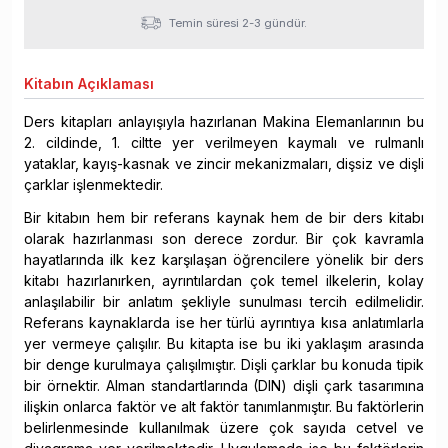
Temin süresi 2-3 gündür.
Kitabın
Açıklaması
Ders kitapları anlayışıyla hazırlanan Makina Elemanlarının bu
2. cildinde, 1. ciltte yer verilmeyen kaymalı ve rulmanlı
yataklar, kayış-kasnak ve zincir mekanizma­ları, dişsiz ve dişli
çarklar işlenmektedir.
Bir kitabın hem bir referans kaynak hem de bir ders kitabı
olarak hazırlanması son derece zordur. Bir çok kavramla
hayatlarında ilk kez karşılaşan öğrencilere yönelik bir ders
kitabı hazırlanırken, ayrıntılardan çok temel ilkelerin, kolay
anlaşılabilir bir an­latım şekliyle sunulması tercih edilmelidir.
Referans kaynaklarda ise her türlü ayrıntıya kısa anlatımlarla
yer vermeye çalışılır. Bu kitapta ise bu iki yaklaşım arasında
bir denge kurulmaya çalışılmıştır. Dişli çarklar bu konuda tipik
bir örnektir. Alman standartla­rında (DIN) dişli çark tasarımına
ilişkin onlarca faktör ve alt faktör tanımlanmıştır. Bu faktörlerin
belirlenmesinde kullanılmak üzere çok sayıda cetvel ve