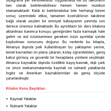
diyagrama yer ve­rilmektedir. Uygulamada ise bu faktörlerin
tam olarak belirlenebilmesi hemen hemen mümkün
olamamaktadır. Kaldı ki belirlenebilse bile herhangi birinin
sonuç üzerindeki etkisi, tamamen kostrüktörün takdirine
bağlı olarak seçilen bir emniyet katsayısının yanında son
derece önemsiz kalmaktadır. Bu ayrıntıların bir ders kitabına
aktarılması kanımca konuyu gereğinden fazla karmaşık hale
getirir ve asıl özümsenmesi gereken özün ayrıntılar içinde
kaybolması sonucunu doğurur. Bu nedenle bu kitapta,
Almanya dışında pek kullanılmayan bu yaklaşımın yerine,
temel kavramları ön plana çıkaran, kolay öğrenilebilen, geniş
kabul görmüş ve güvenilir bir hesaplama yöntemi seçilmiş­tir.
Almanca kaynaklar dışında özellikle kayış-kasnak, dişli çark
ve zincir mekanizma­larında kaymalı ve rulmanlı yataklarda
İngiliz ve Amerikan kaynaklarından da geniş ölçüde
yararlanılmıştır.
Kitabın
Konu Başlıkları
Kaymalı Yataklar
Rulmanlı Yataklar