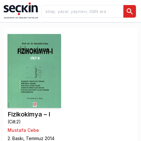
Fizikokimya – I
(Cilt:2)
Mustafa Cebe
2
. Baskı,
Temmuz
2014