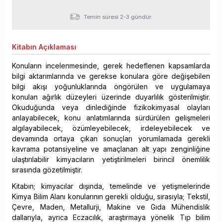
Temin süresi 2-3 gündür.
Kitabın
Açıklaması
Konuların incelenmesinde, gerek hedeflenen kapsamlarda
bilgi aktarımlarında ve gerekse konulara göre değişebilen
bilgi akışı yoğunluklarında öngörülen ve uygulamaya
konulan ağırlık düzeyleri üzerinde duyarlılık gösterilmiştir.
Okuduğunda veya dinlediğinde fizikokimyasal olayları
anlayabilecek, konu anlatımlarında sürdürülen gelişmeleri
algılayabilecek, özümleyebilecek, irdeleyebilecek ve
devamında ortaya çıkan sonuçları yorumlamada gerekli
kavrama potansiyeline ve amaçlanan alt yapı zenginliğine
ulaştırılabilir kimyacıların yetiştirilmeleri birincil önemlilik
sırasında gözetilmiştir.
Kitabın; kimyacılar dışında, temelinde ve yetişmelerinde
Kimya Bilim Alanı konularının gerekli olduğu, sırasıyla; Tekstil,
Çevre, Maden, Metallurji, Makine ve Gıda Mühendislik
dallarıyla, ayrıca Eczacılık, araştırmaya yönelik Tıp bilim