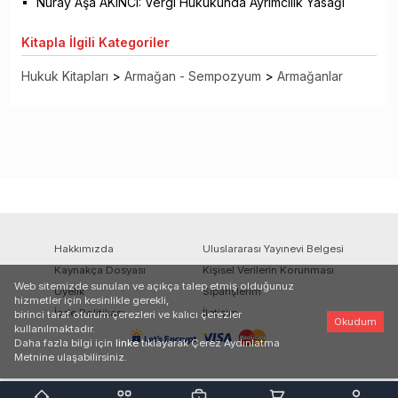
Nuray Aşa AKINCI: Vergi Hukukunda Ayrımcılık Yasağı
Kitapla
İlgili Kategoriler
Hukuk Kitapları
>
Armağan - Sempozyum
>
Armağanlar
Hakkımızda
Uluslararası Yayınevi Belgesi
Kaynakça Dosyası
Kişisel Verilerin Korunması
Web sitemizde sunulan ve açıkça talep etmiş olduğunuz
Üyelik
Siparişlerim
hizmetler için kesinlikle gerekli,
İade Politikası
İletişim
birinci taraf oturum çerezleri ve kalıcı çerezler
Okudum
kullanılmaktadır.
Daha fazla bilgi için
linke
tıklayarak Çerez Aydınlatma
Metnine ulaşabilirsiniz.