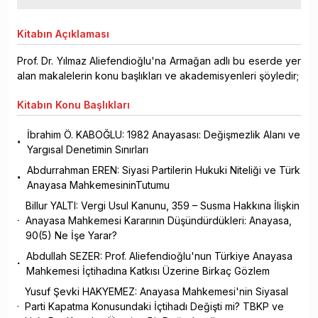
Kitabın
Açıklaması
Prof. Dr. Yılmaz Aliefendioğlu'na Armağan adlı bu eserde yer
alan makalelerin konu başlıkları ve akademisyenleri şöyledir;
Kitabın
Konu Başlıkları
İbrahim Ö. KABOĞLU: 1982 Anayasası: Değişmezlik Alanı ve
Yargısal Denetimin Sınırları
Abdurrahman EREN: Siyasi Partilerin Hukuki Niteliği ve Türk
Anayasa MahkemesininTutumu
Billur YALTI: Vergi Usul Kanunu, 359 – Susma Hakkına İlişkin
Anayasa Mahkemesi Kararının Düşündürdükleri: Anayasa,
90(5) Ne İşe Yarar?
Abdullah SEZER: Prof. Aliefendioğlu'nun Türkiye Anayasa
Mahkemesi İçtihadına Katkısı Üzerine Birkaç Gözlem
Yusuf Şevki HAKYEMEZ: Anayasa Mahkemesi'nin Siyasal
Parti Kapatma Konusundaki İçtihadı Değişti mi? TBKP ve