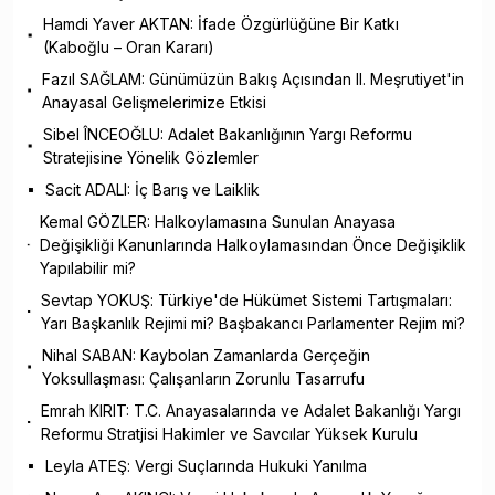
Hamdi Yaver AKTAN: İfade Özgürlüğüne Bir Katkı
(Kaboğlu – Oran Kararı)
Fazıl SAĞLAM: Günümüzün Bakış Açısından II. Meşrutiyet'in
Anayasal Gelişmelerimize Etkisi
Sibel ÎNCEOĞLU: Adalet Bakanlığının Yargı Reformu
Stratejisine Yönelik Gözlemler
Sacit ADALI: İç Barış ve Laiklik
Kemal GÖZLER: Halkoylamasına Sunulan Anayasa
Değişikliği Kanunlarında Halkoylamasından Önce Değişiklik
Yapılabilir mi?
Sevtap YOKUŞ: Türkiye'de Hükümet Sistemi Tartışmaları:
Yarı Başkanlık Rejimi mi? Başbakancı Parlamenter Rejim mi?
Nihal SABAN: Kaybolan Zamanlarda Gerçeğin
Yoksullaşması: Çalışanların Zorunlu Tasarrufu
Emrah KIRIT: T.C. Anayasalarında ve Adalet Bakanlığı Yargı
Reformu Stratjisi Hakimler ve Savcılar Yüksek Kurulu
Leyla ATEŞ: Vergi Suçlarında Hukuki Yanılma