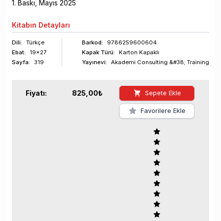
1
. Baskı,
Mayıs
2025
Kitabın
Detayları
Dili:
Türkçe
Barkod
:
9786259600604
Ebat:
19x27
Kapak Türü:
Karton Kapaklı
Sayfa
:
319
Yayınevi:
Akademi Consulting &#38; Training
Fiyatı:
825,00
₺
Sepete Ekle
Favorilere Ekle