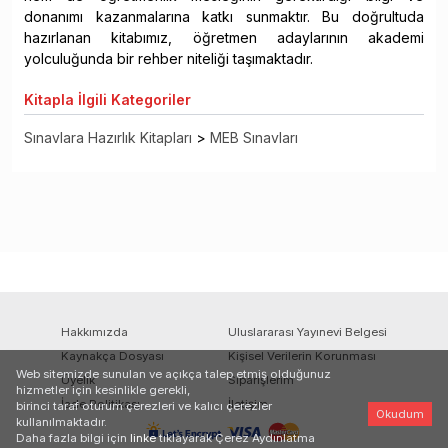
donanımı kazanmalarına katkı sunmaktır. Bu doğrultuda
hazırlanan kitabımız, öğretmen adaylarının akademi
yolculuğunda bir rehber niteliği taşımaktadır.
Kitapla
İlgili Kategoriler
Sınavlara Hazırlık Kitapları
>
MEB Sınavları
Hakkımızda
Uluslararası Yayınevi Belgesi
Kaynakça Dosyası
Kişisel Verilerin Korunması
Web sitemizde sunulan ve açıkça talep etmiş olduğunuz
Üyelik
Siparişlerim
hizmetler için kesinlikle gerekli,
İade Politikası
İletişim
birinci taraf oturum çerezleri ve kalıcı çerezler
Okudum
kullanılmaktadır.
Daha fazla bilgi için
linke
tıklayarak Çerez Aydınlatma