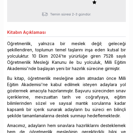
Temin süresi 2-3 gündür.
Kitabın
Açıklaması
Öğretmenlik, yalnızca bir meslek değil; geleceği
şekillendiren, toplumun temel taşlarını inşa eden kutsal bir
yolculuktur. 10 Ekim 2024'te yürürlüğe giren 7528 sayılı
Öğretmenlik Mesleği Kanunu ile bu yolculuk, Milli Eğitim
Akademisi'nde başlayan yeni bir hazırlık sürecine girmiştir.
Bu kitap, öğretmenlik mesleğine adım atmadan önce Milli
Eğitim Akademisi'ne kabul edilmek isteyen adaylara yol
göstermek amacıyla hazırlanmıştır. Başvuru sürecinden sınav
içeriklerine, mevzuattan tarih ve coğrafyaya, eğitim
bilimlerinden sözel ve sayısal mantık sorularına kadar
kapsamlı bir içerik sunarak adayların bu süreci en bilinçli
şekilde tamamlamalarına destek sunmayı hedeflemektedir.
Amacımız, adayların hem sınavlara hazırlıklarını desteklemek
hem de öğretmenlik mesleğinin gerektirdiği bilgi ve