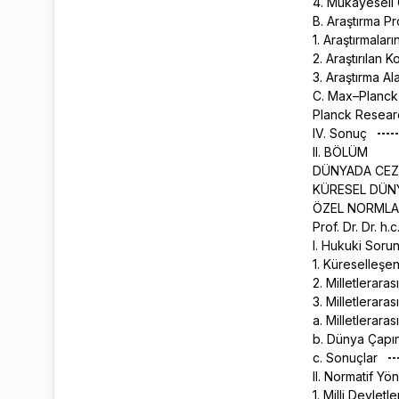
4. Mukayeseli 
B. Araştırma P
1. Araştırmal
2. Araştırılan 
3. Araştırma Al
C. Max–Planck’
Planck Resear
IV. Sonuç
II. BÖLÜM
DÜNYADA CEZ
KÜRESEL DÜNY
ÖZEL NORMLAR
Prof. Dr. Dr. h.
I. Hukuki Soru
1. Küreselleş
2. Milletlerar
3. Milletlerar
a. Milletlerara
b. Dünya Çapın
c. Sonuçlar
II. Normatif 
1. Milli Devlet