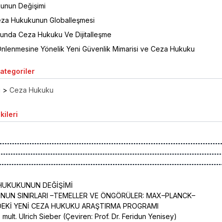
unun Değişimi
za Hukukunun Globalleşmesi
munda Ceza Hukuku Ve Dijitalleşme
Önlenmesine Yönelik Yeni Güvenlik Mimarisi ve Ceza Hukuku
Kategoriler
ı
>
Ceza Hukuku
kileri
 HUKUKUNUN DEĞİŞİMİ
NUN SINIRLARI –TEMELLER VE ÖNGÖRÜLER: MAX–PLANCK–
EKİ YENİ CEZA HUKUKU ARAŞTIRMA PROGRAMI
c. mult. Ulrich Sieber (Çeviren: Prof. Dr. Feridun Yenisey)