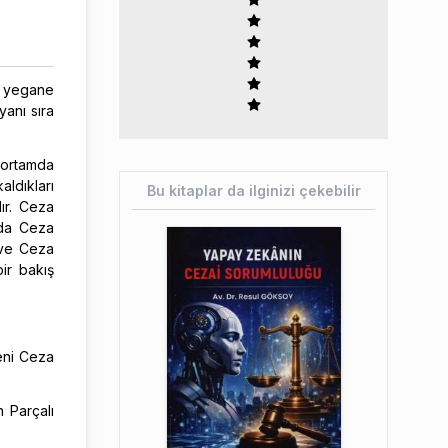
en yegane
yanı sıra
l ortamda
aldıkları
Bu kitaplar da ilginizi çekebilir
dır. Ceza
nda Ceza
 ve Ceza
ir bakış
eni Ceza
 Parçalı