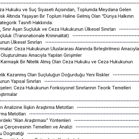
Ceza Hukuku ve Suç Siyaseti Açısından, Toplumda Meydana Gelen
 Risk Altında Yaşayan Bir Toplum Haline Gelmiş Olan “Dünya Halkının
Kategorik Tasnifi Hakkında.
, Sınır Aşan Suçluluk ve Ceza Hukukunun Ülkesel Sınırları
uçluluk (Transnationale Kriminalität)
nun Ülkesel Sınırları
rmalar: Ceza Hukukunun Uluslararası Alanında Birleştirilmesi Amacıyla
 Oluşturulması Amacıyla Yapılan Girişimler
r, Karmaşık Bir Nitelik Almış Olan Ceza Hukuku ve Ceza Hukukunun
ı
telik Kazanmış Olan Suçluluğun Doğurduğu Yeni Riskler
nun Yapısal Sınırları
rojeleri: Ceza Hukukunun Fonksiyonel Sınırlarının Teorik Temelleri
ştırmalar
rın Analizine İlişkin Araştırma Metotları
ırma Metotları
lerdeki “Alan Araştırması” Yöntemleri
rma Çerçevesinin Temelleri ve Analizi
u Dogmatiği