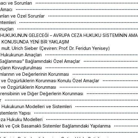
macı ve Sorunları
n Amacı
anları ve Özel Sorunlar
öntemleri
onuçları
 HUKUKUNUN GELECEĞİ – AVRUPA CEZA HUKUKU SİSTEMİNİN AM
 KONUSUNDA YENİ BİR YAKLAŞIM
c. mult. Ulrich Sieber (Çeviren: Prof. Dr. Feridun Yenisey)
a Hukukunun Amaçları
 Sağlanması” Bağlamındaki Özel Amaçlar
uçların Kovuşturulması
mlarının ve Değerlerinin Korunması
 ve Özgürlüklerin Korunması Konulu Özel Amaçlar
k ve Özgürlüklerin Korunması
rensibinin ve Diğer Değerlerin Korunması
ar
a Hukukunun Modelleri ve Sistemleri
stemlerin Yapısı
Ceza Hukuku Modelleri
klı ve Çok Basamaklı Sistemler Bağlamındaki Yapılanma