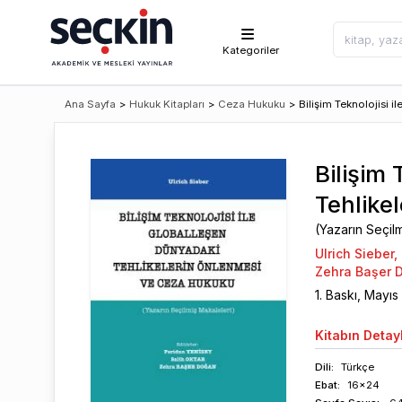
Kategoriler
Ana Sayfa
>
Hukuk Kitapları
>
Ceza Hukuku
>
Bilişim Teknolojisi 
Bilişim 
Tehlike
(Yazarın Seçil
Ulrich Sieber
,
Zehra Başer 
1
. Baskı,
Mayıs
Kitabın
Detayl
Dili:
Türkçe
Ebat:
16x24