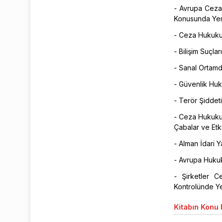
- Avrupa Ceza
Konusunda Yeni
- Ceza Hukuku
- Bilişim Suçları
- Sanal Ortamd
- Güvenlik Huk
- Terör Şiddeti
- Ceza Hukuku 
Çabalar ve Etki
- Alman İdari 
- Avrupa Huk
- Şirketler 
Kontrolünde Ye
Kitabın
Konu B