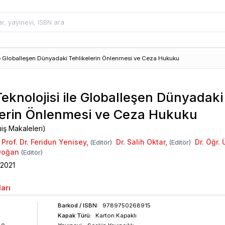
ile Globalleşen Dünyadaki Tehlikelerin Önlenmesi ve Ceza Hukuku
Teknolojisi ile Globalleşen Dünyadaki
lerin Önlenmesi ve Ceza Hukuku
miş Makaleleri)
Prof. Dr. Feridun Yenisey
,
Dr. Salih Oktar
,
Dr. Öğr. 
(Editör)
(Editör)
Doğan
(Editör)
2021
arı
Barkod
/ ISBN
:
9789750268915
Kapak Türü:
Karton Kapaklı