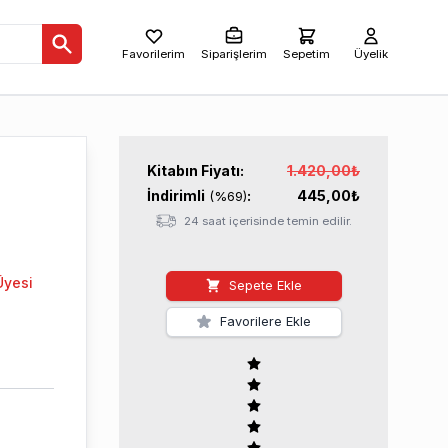
Favorilerim
Siparişlerim
Sepetim
Üyelik
Kitabın
Fiyatı:
1.420,00
₺
İndirimli
:
445,00
₺
(%
69
)
24 saat içerisinde temin edilir.
Üyesi
Sepete Ekle
Favorilere Ekle