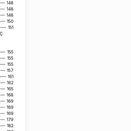
148
148
148
150
151
AÇ
155
155
155
157
161
162
165
168
169
169
169
179
182