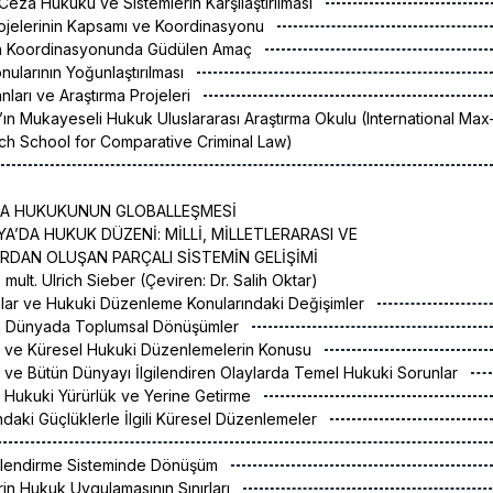
Ceza Hukuku ve Sistemlerin Karşılaştırılması
rojelerinin Kapsamı ve Koordinasyonu
arın Koordinasyonunda Güdülen Amaç
Konularının Yoğunlaştırılması
anları ve Araştırma Projeleri
ın Mukayeseli Hukuk Uluslararası Araştırma Okulu (International Max
ch School for Comparative Criminal Law)
A HUKUKUNUN GLOBALLEŞMESİ
A’DA HUKUK DÜZENİ: MİLLİ, MİLLETLERARASI VE
DAN OLUŞAN PARÇALI SİSTEMİN GELİŞİMİ
c. mult. Ulrich Sieber (Çeviren: Dr. Salih Oktar)
nlar ve Hukuki Düzenleme Konularındaki Değişimler
en Dünyada Toplumsal Dönüşümler
ası ve Küresel Hukuki Düzenlemelerin Konusu
ası ve Bütün Dünyayı İlgilendiren Olaylarda Temel Hukuki Sorunlar
sı Hukuki Yürürlük ve Yerine Getirme
daki Güçlüklerle İlgili Küresel Düzenlemeler
Yönlendirme Sisteminde Dönüşüm
lerin Hukuk Uygulamasının Sınırları