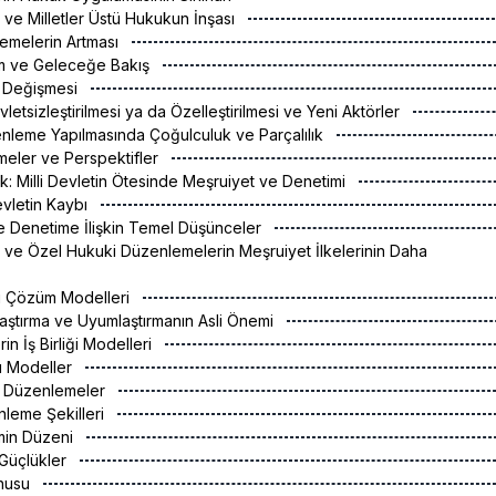
sı ve Milletler Üstü Hukukun İnşası
emelerin Artması
şim ve Geleceğe Bakış
in Değişmesi
etsizleştirilmesi ya da Özelleştirilmesi ve Yeni Aktörler
nleme Yapılmasında Çoğulculuk ve Parçalılık
meler ve Perspektifler
k: Milli Devletin Ötesinde Meşruiyet ve Denetimi
vletin Kaybı
e Denetime İlişkin Temel Düşünceler
ası ve Özel Hukuki Düzenlemelerin Meşruiyet İlkelerinin Daha
rası Çözüm Modelleri
ılaştırma ve Uyumlaştırmanın Asli Önemi
erin İş Birliği Modelleri
tü Modeller
i Düzenlemeler
nleme Şekilleri
emin Düzeni
n Güçlükler
onusu