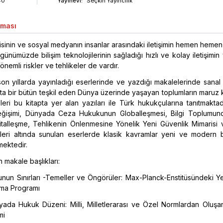
40
Yayınevi:
Seçkin Yayıncılık
aması
ojisinin ve sosyal medyanın insanlar arasındaki iletişimin hemen hem
ünümüzde bilişim teknolojilerinin sağladığı hızlı ve kolay iletişimin 
emli riskler ve tehlikeler de vardır.
son yıllarda yayınladığı eserlerinde ve yazdığı makalelerinde sana
ta bir bütün teşkil eden Dünya üzerinde yaşayan toplumların maruz k
eleri bu kitapta yer alan yazıları ile Türk hukukçularına tanıtmakta
ğişimi, Dünyada Ceza Hukukunun Globalleşmesi, Bilgi Toplumu
italleşme, Tehlikenin Önlenmesine Yönelik Yeni Güvenlik Mimarisi
eri altında sunulan eserlerde klasik kavramlar yeni ve modern b
mektedir.
n makale başlıkları:
nun Sınırları -Temeller ve Öngörüler: Max-Planck-Enstitüsündeki Y
rma Programı
ada Hukuk Düzeni: Milli, Milletlerarası ve Özel Normlardan Oluşan
mi