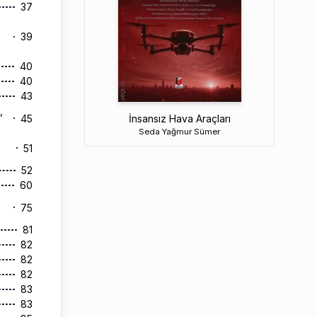
37
39
40
40
43
,
45
İnsansız Hava Araçları
Seda Yağmur Sümer
51
52
60
75
81
82
82
82
83
83