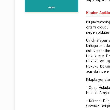
Sayfa
Sayısı
:
6
Kitabın
Açıkl
Bilişim teknol
ortamı olduğu g
neden olduğu ön
Ulrich Sieber 
birleşerek ade
risk ve tehlik
Hukukunun De
Hukuku ve Dij
Hukuku bölüml
açısıyla incele
Kitapta yer ala
- Ceza Hukuku
Hukuku Araştı
- Küresel Düny
Sistemin Gelişi