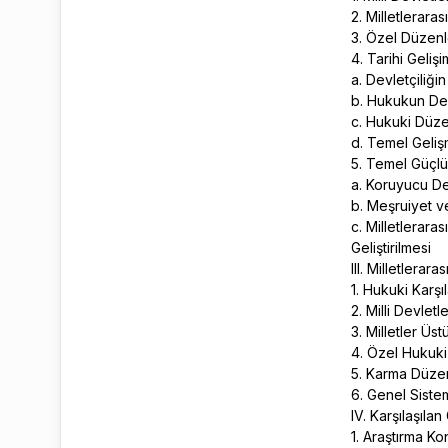
2. Milletlerara
3. Özel Düzenl
4. Tarihi Geli
a. Devletçiliğ
b. Hukukun Devl
c. Hukuki Düze
d. Temel Geliş
5. Temel Güçlü
a. Koruyucu De
b. Meşruiyet v
c. Milletlerar
Geliştirilmesi
III. Milletlera
1. Hukuki Karş
2. Milli Devletl
3. Milletler Üs
4. Özel Hukuk
5. Karma Düze
6. Genel Sist
IV. Karşılaşıla
1. Araştırma K