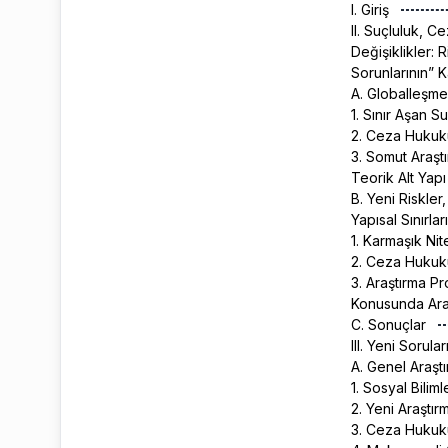
I. Giriş
II. Suçluluk, 
Değişiklikler:
Sorunlarının” 
A. Globalleşme
1. Sınır Aşan S
2. Ceza Hukuku
3. Somut Araştı
Teorik Alt Yapı
B. Yeni Riskle
Yapısal Sınırlar
1. Karmaşık Ni
2. Ceza Hukuku
3. Araştırma P
Konusunda Ara
C. Sonuçlar
III. Yeni Sorula
A. Genel Araşt
1. Sosyal Bilim
2. Yeni Araştı
3. Ceza Hukuk