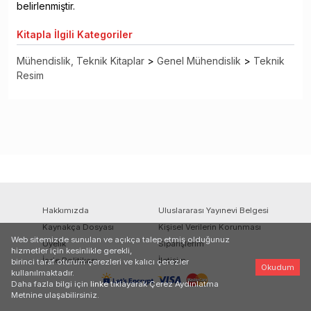
belirlenmiştir.
Kitapla
İlgili Kategoriler
Mühendislik, Teknik Kitaplar
>
Genel Mühendislik
>
Teknik
Resim
Hakkımızda
Uluslararası Yayınevi Belgesi
Kaynakça Dosyası
Kişisel Verilerin Korunması
Web sitemizde sunulan ve açıkça talep etmiş olduğunuz
Üyelik
Siparişlerim
hizmetler için kesinlikle gerekli,
İade Politikası
İletişim
birinci taraf oturum çerezleri ve kalıcı çerezler
Okudum
kullanılmaktadır.
Daha fazla bilgi için
linke
tıklayarak Çerez Aydınlatma
Metnine ulaşabilirsiniz.