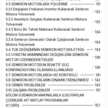
5.3 SENKRON MOTORLARA YOLVERME
131
5.3.1 Değişken Frekanslı İnvertör Kullanarak Senkron
132
Motora Yolvermek
5.3.2 Amertisör Sargıları Kullanarak Senkron Motora
133
Yolvermek
5.3.3 İkinci Bir Tahrik Makinesi Kullanarak Senkron
134
Motora Yolvermek
5.3.4 Senkron Generatör Olarak Çalıştırarak Senkron
134
Motora Yolvermek
5.4 YÜK DEĞİŞİMİNİN SENKRON MOTORA ETKİSİ
134
5.5 UYARTIM AKIMININDAKİ DEĞİŞİKLİĞİN SENKRON
138
MOTOR ÜZERİNDEKİETKİLERİ
5.6 SENKRON MOTORUN REAKTİF GÜÇ
139
KOMPANZASYONU OLARAKKULLANILMASI
5.7 SENKRON MOTORLARDA HIZ KONTROLÜ
141
5.8 SENKRON MOTORLARIN DİNAMİK FRENLENMESİ
142
5.9 ÖRNEK PROBLEMLER
143
5.10 ÇALIŞMA PROBLEMLERİ
151
BÖLÜM 6:SENKRON MAKİNALARLA İLGİLİYAPILAN
ÇİZİMLERE AİT MATLAP PROGRAMLARI
6.1 GİRİŞ
157