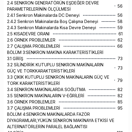
2.4 SENKRON GENERATÖRÜN EŞDEĞER DEVRE
56
PARAMETRELERİNİN ÖLÇÜLMESİ
2.4.1 Senkron Makinalarda DC Deneyi
56
2.4.2 Senkron Makinalarda Boş Çalışma Deneyi
58
2.4.3 Senkron Makinalarda Kısa Devre Deneyi
59
2.5 KISADEVRE ORANI
61
2.6 ÖRNEK PROBLEMLER
62
2.7 ÇALIŞMA PROBLEMLERİ
66
BÖLÜM 3:SENKRON MAKİNA KARAKTERİSTİKLERİ
3.1 GİRİŞ
73
3.2 SİLİNDİRİK KUTUPLU SENKRON MAKİNALARIN
73
GÜÇ VE TORKKARAKTERİSTİKLERİ
3.3 ÇIKIK KUTUPLU SENKRON MAKİNALARIN GÜÇ VE
79
TORK KARAKTERİSTİKLERİ
3.4 SENKRON MAKİNALARDA SOĞUTMA
82
3.5 SENKRON MAKİNALARIN V-EĞRİLERİ
82
3.6 ÖRNEK PROBLEMLER
85
3.7 ÇALIŞMA PROBLEMLERİ
95
BÖLÜM 4:SENKRON MAKİNALARDA FAZÖR
DİYAGRAMLARI,YÜKÜN SENKRON MAKİNAYA ETKİSİ VE
ALTERNATÖRLERİN PARALEL BAĞLANTISI