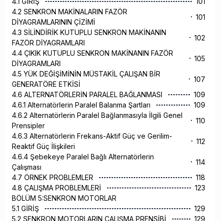
4.1 GİRİŞ
101
4.2 SENKRON MAKİNALARIN FAZÖR
101
DİYAGRAMLARININ ÇİZİMİ
4.3 SİLİNDİRİK KUTUPLU SENKRON MAKİNANIN
102
FAZÖR DİYAGRAMLARI
4.4 ÇIKIK KUTUPLU SENKRON MAKİNANIN FAZÖR
105
DİYAGRAMLARI
4.5 YÜK DEĞİŞİMİNİN MÜSTAKİL ÇALIŞAN BİR
107
GENERATÖRE ETKİSİ
4.6 ALTERNATÖRLERİN PARALEL BAĞLANMASI
109
4.6.1 Alternatörlerin Paralel Balanma Şartları
109
4.6.2 Alternatörlerin Paralel Bağlanmasıyla İlgili Genel
110
Prensipler
4.6.3 Alternatörlerin Frekans-Aktif Güç ve Gerilim-
112
Reaktif Güç İlişkileri
4.6.4 Şebekeye Paralel Bağlı Alternatörlerin
114
Çalışması
4.7 ÖRNEK PROBLEMLER
118
4.8 ÇALIŞMA PROBLEMLERİ
123
BÖLÜM 5:SENKRON MOTORLAR
5.1 GİRİŞ
129
5.2 SENKRON MOTORLARIN ÇALIŞMA PRENSİBİ
129