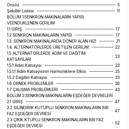
Önsöz
5
Şekiller Listesi
11
BÖLÜM 1:SENKRON MAKİNALARIN YAPISI
VEENDÜKLENEN GERİLİM
1.1 GİRİŞ
17
1.2 SENKRON MAKİNALARIN YAPISI
17
1.3. SENKRON MAKİNALARDA DÖNER ALAN HIZI
21
1.4. ALTERNATÖRLERDE ÜRETİLEN GERİLİM
22
1.5 ALTERNATÖRLERDE ADIM VE DAĞITIM
23
KATSAYILARI
1.5.1 Adım Katsayısı
23
1.5.1.1 Adım Katsayısının Harmoniklere Etkisi
25
1.5.2 Dağıtım Katsayısı
33
1.6 ÖRNEK PROBLEMLER
36
1.7 ÇALIŞMA PROBLEMLERİ
43
BÖLÜM 2:SENKRON MAKİNALARIN EŞDEĞER DEVRELERİ
2.1 GİRİŞ
47
2.2 SİLİNDİRİK KUTUPLU SENKRON MAKİNALARIN BİR
47
FAZ EŞDEĞER DEVRESİ
2.3 ÇIKIK KTUPLU SENKRON MAKİNALARIN BİR FAZ
52
EŞDEĞER DEVRESİ