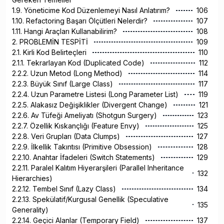
1.9. Yöneticime Kod Düzenlemeyi Nasıl Anlatırım?
106
1.10. Refactoring Başarı Ölçütleri Nelerdir?
107
1.11. Hangi Araçları Kullanabilirim?
108
2. PROBLEMİN TESPİTİ
109
2.1. Kirli Kod Belirteçleri
110
2.1.1. Tekrarlayan Kod (Duplicated Code)
112
2.2.2. Uzun Metod (Long Method)
114
2.2.3. Büyük Sınıf (Large Class)
117
2.2.4. Uzun Parametre Listesi (Long Parameter List)
119
2.2.5. Alakasız Değişiklikler (Divergent Change)
121
2.2.6. Av Tüfeği Ameliyatı (Shotgun Surgery)
123
2.2.7. Özellik Kıskançlığı (Feature Envy)
125
2.2.8. Veri Grupları (Data Clumps)
127
2.2.9. İlkellik Takıntısı (Primitive Obsession)
128
2.2.10. Anahtar İfadeleri (Switch Statements)
129
2.2.11. Paralel Kalıtım Hiyerarşileri (Parallel Inheritance
132
Hierarchies)
2.2.12. Tembel Sınıf (Lazy Class)
134
2.2.13. Spekülatif/Kurgusal Genellik (Speculative
135
Generality)
2.2.14. Geçici Alanlar (Temporary Field)
137