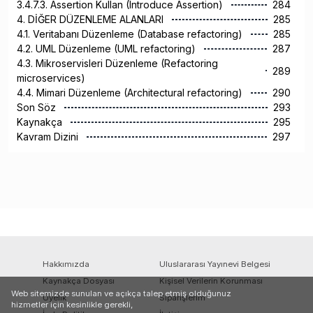
3.4.7.3. Assertion Kullan (Introduce Assertion)
284
4. DİĞER DÜZENLEME ALANLARI
285
4.1. Veritabanı Düzenleme (Database refactoring)
285
4.2. UML Düzenleme (UML refactoring)
287
4.3. Mikroservisleri Düzenleme (Refactoring
289
microservices)
4.4. Mimari Düzenleme (Architectural refactoring)
290
Son Söz
293
Kaynakça
295
Kavram Dizini
297
Hakkımızda
Uluslararası Yayınevi Belgesi
Kaynakça Dosyası
Kişisel Verilerin Korunması
Web sitemizde sunulan ve açıkça talep etmiş olduğunuz
Üyelik
Siparişlerim
hizmetler için kesinlikle gerekli,