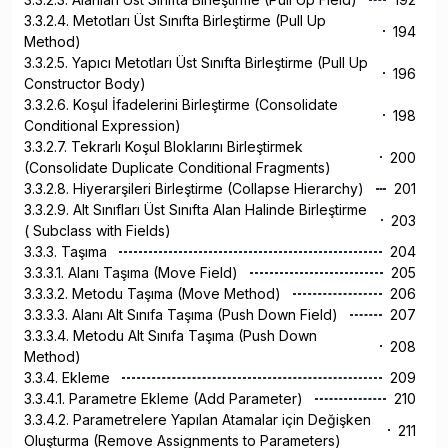
3.3.2.4. Metotları Üst Sınıfta Birleştirme (Pull Up
194
Method)
3.3.2.5. Yapıcı Metotları Üst Sınıfta Birleştirme (Pull Up
196
Constructor Body)
3.3.2.6. Koşul İfadelerini Birleştirme (Consolidate
198
Conditional Expression)
3.3.2.7. Tekrarlı Koşul Bloklarını Birleştirmek
200
(Consolidate Duplicate Conditional Fragments)
3.3.2.8. Hiyerarşileri Birleştirme (Collapse Hierarchy)
201
3.3.2.9. Alt Sınıfları Üst Sınıfta Alan Halinde Birleştirme
203
( Subclass with Fields)
3.3.3. Taşıma
204
3.3.3.1. Alanı Taşıma (Move Field)
205
3.3.3.2. Metodu Taşıma (Move Method)
206
3.3.3.3. Alanı Alt Sınıfa Taşıma (Push Down Field)
207
3.3.3.4. Metodu Alt Sınıfa Taşıma (Push Down
208
Method)
3.3.4. Ekleme
209
3.3.4.1. Parametre Ekleme (Add Parameter)
210
3.3.4.2. Parametrelere Yapılan Atamalar için Değişken
211
Oluşturma (Remove Assignments to Parameters)