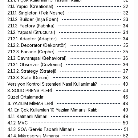
2.1.1. Yapıcı (Creational)
32
2.1.1.1. Singleton (Tek Nesne)
32
2.1.1.2. Builder (İnşa Eden)
33
2.1.1.3. Factory (Fabrika)
34
2.1.2. Yapısal (Structural)
34
2.1.2.1. Adapter (Adaptör)
34
2.1.2.2. Decorator (Dekoratör)
35
2.1.2.3. Facade (Cephe)
35
2.1.3. Davranışsal (Behavioral)
36
2.1.3.1. Observer (Gözlemci)
36
2.1.3.2. Strategy (Strateji)
37
2.1.3.3. State (Durum)
38
Versiyon Kontrol Sistemleri Nasıl Kullanılmalı?
40
3. SOLID PRENSİPLERİ
43
Güzel Ortalamadır
46
4. YAZILIM MİMARİLERİ
48
4.1. En Çok Kullanılan 10 Yazılım Mimarisi Kalıbı
49
4.1.1. Katmanlı Mimari
49
4.1.2. MVC
50
4.1.3. SOA (Servis Tabanlı Mimari)
51
4.1.4. Mikroservis Mimarisi
52