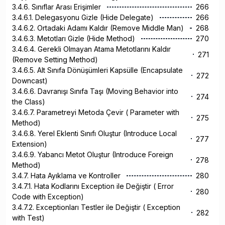
3.4.6. Sınıflar Arası Erişimler
266
3.4.6.1. Delegasyonu Gizle (Hide Delegate)
266
3.4.6.2. Ortadaki Adamı Kaldır (Remove Middle Man)
268
3.4.6.3. Metotları Gizle (Hide Method)
270
3.4.6.4. Gerekli Olmayan Atama Metotlarını Kaldır
271
(Remove Setting Method)
3.4.6.5. Alt Sınıfa Dönüşümleri Kapsülle (Encapsulate
272
Downcast)
3.4.6.6. Davranışı Sınıfa Taşı (Moving Behavior into
274
the Class)
3.4.6.7. Parametreyi Metoda Çevir ( Parameter with
275
Method)
3.4.6.8. Yerel Eklenti Sınıfı Oluştur (Introduce Local
277
Extension)
3.4.6.9. Yabancı Metot Oluştur (Introduce Foreign
278
Method)
3.4.7. Hata Ayıklama ve Kontroller
280
3.4.7.1. Hata Kodlarını Exception ile Değiştir ( Error
280
Code with Exception)
3.4.7.2. Exceptionları Testler ile Değiştir ( Exception
282
with Test)