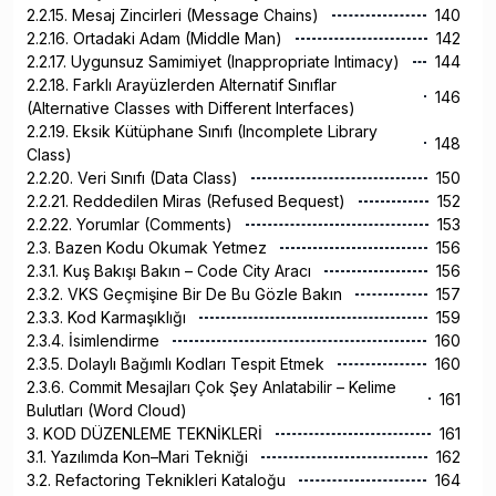
2.2.15. Mesaj Zincirleri (Message Chains)
140
2.2.16. Ortadaki Adam (Middle Man)
142
2.2.17. Uygunsuz Samimiyet (Inappropriate Intimacy)
144
2.2.18. Farklı Arayüzlerden Alternatif Sınıflar
146
(Alternative Classes with Different Interfaces)
2.2.19. Eksik Kütüphane Sınıfı (Incomplete Library
148
Class)
2.2.20. Veri Sınıfı (Data Class)
150
2.2.21. Reddedilen Miras (Refused Bequest)
152
2.2.22. Yorumlar (Comments)
153
2.3. Bazen Kodu Okumak Yetmez
156
2.3.1. Kuş Bakışı Bakın – Code City Aracı
156
2.3.2. VKS Geçmişine Bir De Bu Gözle Bakın
157
2.3.3. Kod Karmaşıklığı
159
2.3.4. İsimlendirme
160
2.3.5. Dolaylı Bağımlı Kodları Tespit Etmek
160
2.3.6. Commit Mesajları Çok Şey Anlatabilir – Kelime
161
Bulutları (Word Cloud)
3. KOD DÜZENLEME TEKNİKLERİ
161
3.1. Yazılımda Kon–Mari Tekniği
162
3.2. Refactoring Teknikleri Kataloğu
164