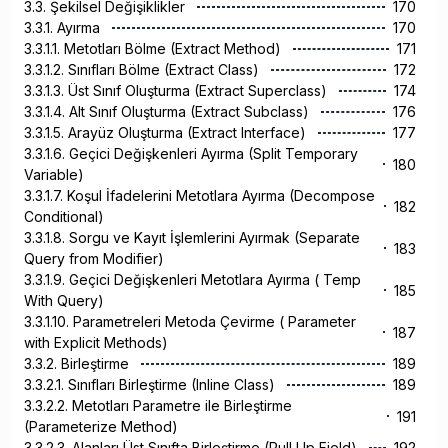
3.3. Şekilsel Değişiklikler
170
3.3.1. Ayırma
170
3.3.1.1. Metotları Bölme (Extract Method)
171
3.3.1.2. Sınıfları Bölme (Extract Class)
172
3.3.1.3. Üst Sınıf Oluşturma (Extract Superclass)
174
3.3.1.4. Alt Sınıf Oluşturma (Extract Subclass)
176
3.3.1.5. Arayüz Oluşturma (Extract Interface)
177
3.3.1.6. Geçici Değişkenleri Ayırma (Split Temporary
180
Variable)
3.3.1.7. Koşul İfadelerini Metotlara Ayırma (Decompose
182
Conditional)
3.3.1.8. Sorgu ve Kayıt İşlemlerini Ayırmak (Separate
183
Query from Modifier)
3.3.1.9. Geçici Değişkenleri Metotlara Ayırma ( Temp
185
With Query)
3.3.1.10. Parametreleri Metoda Çevirme ( Parameter
187
with Explicit Methods)
3.3.2. Birleştirme
189
3.3.2.1. Sınıfları Birleştirme (Inline Class)
189
3.3.2.2. Metotları Parametre ile Birleştirme
191
(Parameterize Method)
3.3.2.3. Alanları Üst Sınıfta Birleştirme (Pull Up Field)
192