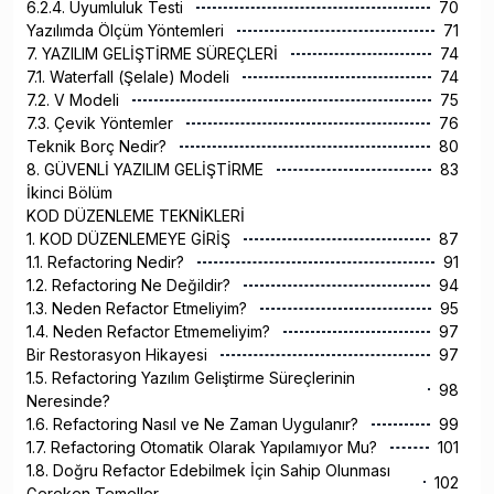
6.2.4. Uyumluluk Testi
70
Yazılımda Ölçüm Yöntemleri
71
7. YAZILIM GELİŞTİRME SÜREÇLERİ
74
7.1. Waterfall (Şelale) Modeli
74
7.2. V Modeli
75
7.3. Çevik Yöntemler
76
Teknik Borç Nedir?
80
8. GÜVENLİ YAZILIM GELİŞTİRME
83
İkinci Bölüm
KOD DÜZENLEME TEKNİKLERİ
1. KOD DÜZENLEMEYE GİRİŞ
87
1.1. Refactoring Nedir?
91
1.2. Refactoring Ne Değildir?
94
1.3. Neden Refactor Etmeliyim?
95
1.4. Neden Refactor Etmemeliyim?
97
Bir Restorasyon Hikayesi
97
1.5. Refactoring Yazılım Geliştirme Süreçlerinin
98
Neresinde?
1.6. Refactoring Nasıl ve Ne Zaman Uygulanır?
99
1.7. Refactoring Otomatik Olarak Yapılamıyor Mu?
101
1.8. Doğru Refactor Edebilmek İçin Sahip Olunması
102
Gereken Temeller