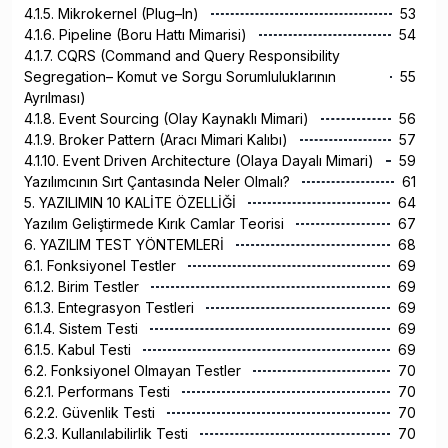
4.1.5. Mikrokernel (Plug–In)
53
4.1.6. Pipeline (Boru Hattı Mimarisi)
54
4.1.7. CQRS (Command and Query Responsibility
Segregation– Komut ve Sorgu Sorumluluklarının
55
Ayrılması)
4.1.8. Event Sourcing (Olay Kaynaklı Mimari)
56
4.1.9. Broker Pattern (Aracı Mimari Kalıbı)
57
4.1.10. Event Driven Architecture (Olaya Dayalı Mimari)
59
Yazılımcının Sırt Çantasında Neler Olmalı?
61
5. YAZILIMIN 10 KALİTE ÖZELLİĞİ
64
Yazılım Geliştirmede Kırık Camlar Teorisi
67
6. YAZILIM TEST YÖNTEMLERİ
68
6.1. Fonksiyonel Testler
69
6.1.2. Birim Testler
69
6.1.3. Entegrasyon Testleri
69
6.1.4. Sistem Testi
69
6.1.5. Kabul Testi
69
6.2. Fonksiyonel Olmayan Testler
70
6.2.1. Performans Testi
70
6.2.2. Güvenlik Testi
70
6.2.3. Kullanılabilirlik Testi
70