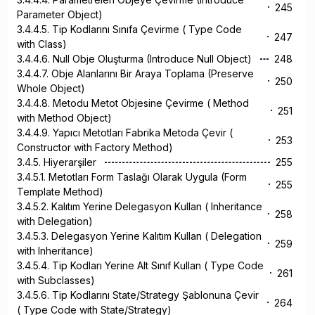
245
Parameter Object)
3.4.4.5. Tip Kodlarını Sınıfa Çevirme ( Type Code
247
with Class)
3.4.4.6. Null Obje Oluşturma (Introduce Null Object)
248
3.4.4.7. Obje Alanlarını Bir Araya Toplama (Preserve
250
Whole Object)
3.4.4.8. Metodu Metot Objesine Çevirme ( Method
251
with Method Object)
3.4.4.9. Yapıcı Metotları Fabrika Metoda Çevir (
253
Constructor with Factory Method)
3.4.5. Hiyerarşiler
255
3.4.5.1. Metotları Form Taslağı Olarak Uygula (Form
255
Template Method)
3.4.5.2. Kalıtım Yerine Delegasyon Kullan ( Inheritance
258
with Delegation)
3.4.5.3. Delegasyon Yerine Kalıtım Kullan ( Delegation
259
with Inheritance)
3.4.5.4. Tip Kodları Yerine Alt Sınıf Kullan ( Type Code
261
with Subclasses)
3.4.5.6. Tip Kodlarını State/Strategy Şablonuna Çevir
264
( Type Code with State/Strategy)