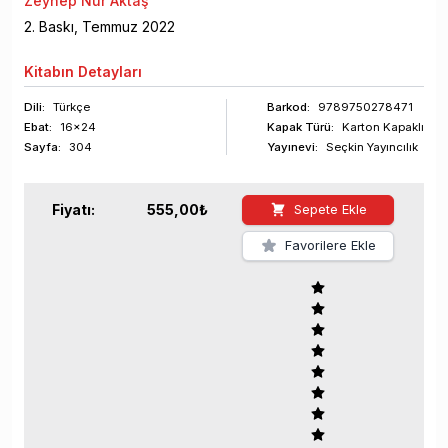
Zeynep Nur Aktaş
2
. Baskı,
Temmuz
2022
Kitabın
Detayları
Dili:
Türkçe
Barkod
:
9789750278471
Ebat:
16x24
Kapak Türü:
Karton Kapaklı
Sayfa
:
304
Yayınevi:
Seçkin Yayıncılık
Fiyatı:
555,00
₺
Sepete Ekle
Favorilere Ekle