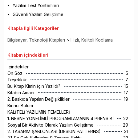
Yazılım Test Yöntemleri
Güvenli Yazılım Geliştirme
Kitapla
İlgili Kategoriler
Bilgisayar, Teknoloji Kitapları
>
Hızlı, Kaliteli Kodlama
Kitabın
İçindekileri
İçindekiler
Ön Söz
5
Teşekkür
7
Bu Kitap Kimin İçin Yazıldı?
15
Kitabın Amacı
17
2. Baskıda Yapılan Değişiklikler
19
Birinci Bölüm
KALİTELİ YAZILIMIN TEMELLERİ
1. NESNE YÖNELİMLİ PROGRAMLAMANIN 4 PRENSİBİ
22
Sosyal Bir Aktivite Olarak Yazılım Geliştirme
29
2. TASARIM ŞABLONLARI (DESIGN PATTERNS)
31
2.1. En Çok Kullanılan 9 Tasarım Kalıbı
32