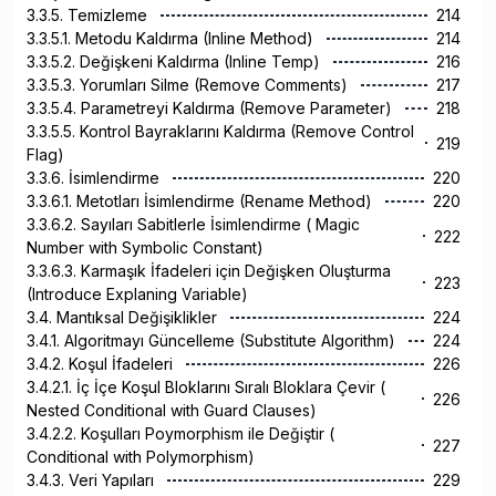
3.3.5. Temizleme
214
3.3.5.1. Metodu Kaldırma (Inline Method)
214
3.3.5.2. Değişkeni Kaldırma (Inline Temp)
216
3.3.5.3. Yorumları Silme (Remove Comments)
217
3.3.5.4. Parametreyi Kaldırma (Remove Parameter)
218
3.3.5.5. Kontrol Bayraklarını Kaldırma (Remove Control
219
Flag)
3.3.6. İsimlendirme
220
3.3.6.1. Metotları İsimlendirme (Rename Method)
220
3.3.6.2. Sayıları Sabitlerle İsimlendirme ( Magic
222
Number with Symbolic Constant)
3.3.6.3. Karmaşık İfadeleri için Değişken Oluşturma
223
(Introduce Explaning Variable)
3.4. Mantıksal Değişiklikler
224
3.4.1. Algoritmayı Güncelleme (Substitute Algorithm)
224
3.4.2. Koşul İfadeleri
226
3.4.2.1. İç İçe Koşul Bloklarını Sıralı Bloklara Çevir (
226
Nested Conditional with Guard Clauses)
3.4.2.2. Koşulları Poymorphism ile Değiştir (
227
Conditional with Polymorphism)
3.4.3. Veri Yapıları
229