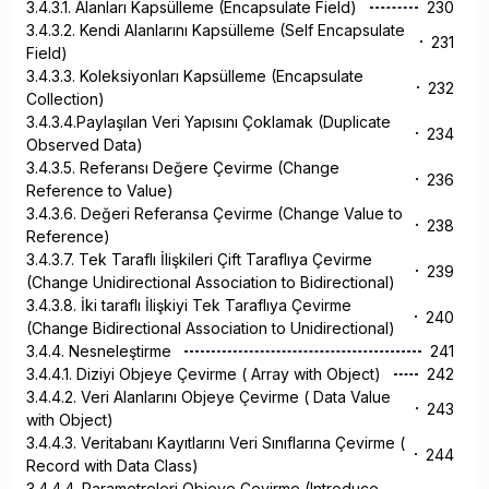
3.4.3.1. Alanları Kapsülleme (Encapsulate Field)
230
3.4.3.2. Kendi Alanlarını Kapsülleme (Self Encapsulate
231
Field)
3.4.3.3. Koleksiyonları Kapsülleme (Encapsulate
232
Collection)
3.4.3.4.Paylaşılan Veri Yapısını Çoklamak (Duplicate
234
Observed Data)
3.4.3.5. Referansı Değere Çevirme (Change
236
Reference to Value)
3.4.3.6. Değeri Referansa Çevirme (Change Value to
238
Reference)
3.4.3.7. Tek Taraflı İlişkileri Çift Taraflıya Çevirme
239
(Change Unidirectional Association to Bidirectional)
3.4.3.8. İki taraflı İlişkiyi Tek Taraflıya Çevirme
240
(Change Bidirectional Association to Unidirectional)
3.4.4. Nesneleştirme
241
3.4.4.1. Diziyi Objeye Çevirme ( Array with Object)
242
3.4.4.2. Veri Alanlarını Objeye Çevirme ( Data Value
243
with Object)
3.4.4.3. Veritabanı Kayıtlarını Veri Sınıflarına Çevirme (
244
Record with Data Class)
3.4.4.4. Parametreleri Objeye Çevirme (Introduce