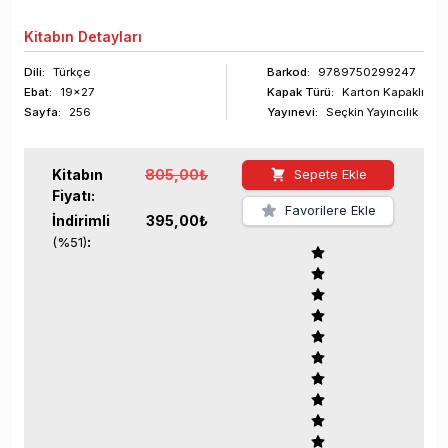
Kitabın
Detayları
Dili:
Türkçe
Barkod
:
9789750299247
Ebat:
19x27
Kapak Türü:
Karton Kapaklı
Sayfa
:
256
Yayınevi:
Seçkin Yayıncılık
Kitabın
805,00
₺
Sepete Ekle
Fiyatı:
Favorilere Ekle
İndirimli
395,00
₺
:
(%
51
)