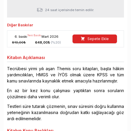
24 saat içerisinde temin edilir.
Diğer Baskılar
Yeni Baskı
6
. baskı
Mart
2026
Sepete Ekle
810,00
₺
648,00
₺
(%
20
)
Kitabın
Açıklaması
Tecrübesi yirmi yılı aşan Themis soru kitapları, başta hâkim
yardımcılıkları, HMGS ve İYÖS olmak üzere KPSS ve tüm
kamu sınavlarında kaynaklık etmek amacıyla hazırlanmıştır.
En az bir kez konu çalışması yaptıktan sonra soruların
çözülmesi daha verimli olur.
Testleri süre tutarak çözmenin, sınav süresini doğru kullanma
yeteneğinin kazanılmasına doğrudan katkı sağlayacağı göz
ardı edilmemelidir.
Kitabın
Konu Başlıkları