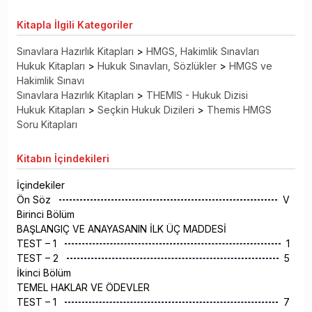
Kitapla
İlgili Kategoriler
Sınavlara Hazırlık Kitapları
>
HMGS, Hakimlik Sınavları
Hukuk Kitapları
>
Hukuk Sınavları, Sözlükler
>
HMGS ve
Hakimlik Sınavı
Sınavlara Hazırlık Kitapları
>
THEMIS - Hukuk Dizisi
Hukuk Kitapları
>
Seçkin Hukuk Dizileri
>
Themis HMGS
Soru Kitapları
Kitabın
İçindekileri
İçindekiler
Ön Söz
V
Birinci Bölüm
BAŞLANGIÇ VE ANAYASANIN İLK ÜÇ MADDESİ
TEST – 1
1
TEST – 2
5
İkinci Bölüm
TEMEL HAKLAR VE ÖDEVLER
TEST – 1
7