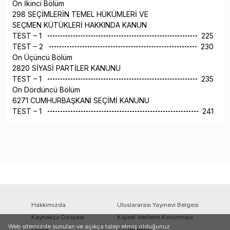
On İkinci Bölüm
298 SEÇİMLERİN TEMEL HÜKÜMLERİ VE
SEÇMEN KÜTÜKLERİ HAKKINDA KANUN
TEST – 1
225
TEST – 2
230
On Üçüncü Bölüm
2820 SİYASİ PARTİLER KANUNU
TEST – 1
235
On Dördüncü Bölüm
6271 CUMHURBAŞKANI SEÇİMİ KANUNU
TEST – 1
241
Hakkımızda
Uluslararası Yayınevi Belgesi
Kaynakça Dosyası
Kişisel Verilerin Korunması
Web sitemizde sunulan ve açıkça talep etmiş olduğunuz
Üyelik
Siparişlerim