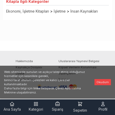
Kitapla
İlgili Kategoriler
Ekonomi, İşletme Kitapları
>
İşletme
>
İnsan Kaynakları
Hakkımızda
Uluslararası Yayınevi Belgesi
Kaynakça Dosyası
Kişisel Verilerin Korunması
Web sitemizde sunulan ve açıkça talep etmiş olduğunuz
Üyelik
Siparişlerim
hizmetler için kesinlikle gerekli,
İade Politikası
İletişim
birinci taraf oturum çerezleri ve kalıcı çerezler
Okudum
kullanılmaktadır.
Daha fazla bilgi için
linke
tıklayarak Çerez Aydınlatma
Metnine ulaşabilirsiniz.
Ana Sayfa
Kategori
Sipariş
Profil
Sepetim