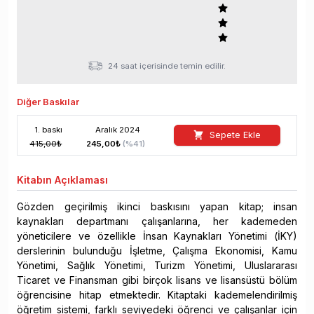
24 saat içerisinde temin edilir.
Diğer Baskılar
1
. baskı
Aralık
2024
Sepete Ekle
415,00
₺
245,00
₺
(%
41
)
Kitabın
Açıklaması
Gözden geçirilmiş ikinci baskısını yapan kitap; insan
kaynakları departmanı çalışanlarına, her kademeden
yöneticilere ve özellikle İnsan Kaynakları Yönetimi (İKY)
derslerinin bulunduğu İşletme, Çalışma Ekonomisi, Kamu
Yönetimi, Sağlık Yönetimi, Turizm Yönetimi, Uluslararası
Ticaret ve Finansman gibi birçok lisans ve lisansüstü bölüm
öğrencisine hitap etmektedir. Kitaptaki kademelendirilmiş
öğretim sistemi, farklı seviyedeki öğrenci ve çalışanlar için