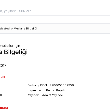
lsefesi
>
Mevlana Bilgeliği
eticiler İçin
 Bilgeliği
2017
arı
Barkod
/ ISBN
:
9786053002956
Kapak Türü:
Karton Kapaklı
50
Yayınevi:
Adalet Yayınevi
aması