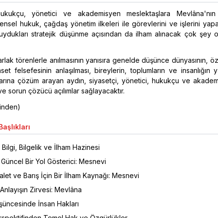
ukukçu, yönetici ve akademisyen meslektaşlara Mevlâna'nın 
ensel hukuk, çağdaş yönetim ilkeleri ile görevlerini ve işlerini ya
duydukları stratejik düşünme açısından da ilham alınacak çok şey 
rlak törenlerle anılmasının yanısıra genelde düşünce dünyasının, ö
set felsefesinin anlaşılması, bireylerin, toplumların ve insanlığın 
larına çözüm arayan aydın, siyasetçi, yönetici, hukukçu ve akadem
 ve sorun çözücü açılımlar sağlayacaktır.
ninden)
aşlıkları
 Bilgi, Bilgelik ve İlham Hazinesi
Güncel Bir Yol Gösterici: Mesnevi
let ve Barış İçin Bir İlham Kaynağı: Mesnevi
Anlayışın Zirvesi: Mevlâna
üncesinde İnsan Hakları
spektifinden Temel Hak ve Özgürlükler