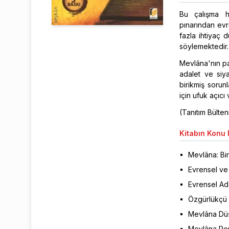
Bu çalışma h
pınarından evr
fazla ihtiyaç 
söylemektedir.
Mevlâna'nın pa
adalet ve siya
birikmiş sorun
için ufuk açıcı
(Tanıtım Bülte
Kitabın
Konu B
Mevlâna: Bir
Evrensel ve 
Evrensel Ada
Özgürlükçü 
Mevlâna Düş
Mevlâna Per