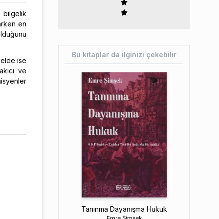
bilgelik
parken en
olduğunu
Bu kitaplar da ilginizi çekebilir
zelde ise
yakıcı ve
isyenler
Tanınma Dayanışma Hukuk
Emre Şimşek