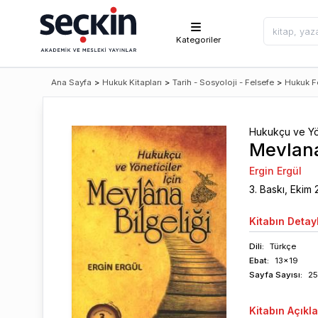
Kategoriler
Ana Sayfa
>
Hukuk Kitapları
>
Tarih - Sosyoloji - Felsefe
>
Hukuk Fe
Hukukçu ve Yön
Mevlana
Ergin Ergül
3
. Baskı,
Ekim
Kitabın
Detayl
Dili:
Türkçe
Ebat:
13x19
Sayfa
Sayısı
:
2
Kitabın
Açıkl