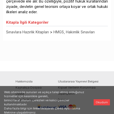
çerçevede ele alır. Bu özelliğiyle, pozitif hukuk kurallarından
ziyade, devletin genel teorisini ortaya koyar ve ortak hukuki
ilkeleri analiz eder.
Kitapla
İlgili Kategoriler
Sınavlara Hazırlık Kitapları
>
HMGS, Hakimlik Sınavları
Hakkımızda
Uluslararası Yayınevi Belgesi
Kaynakça Dosyası
Kişisel Verilerin Korunması
Web sitemizde sunulan ve açıkça talep etmiş olduğunuz
Üyelik
Siparişlerim
hizmetler için kesinlikle gerekli,
İade Politikası
İletişim
birinci taraf oturum çerezleri ve kalıcı çerezler
Okudum
kullanılmaktadır.
Daha fazla bilgi için
linke
tıklayarak Çerez Aydınlatma
Metnine ulaşabilirsiniz.