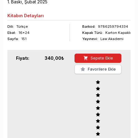
1
. Baskı,
Şubat
2025
Kitabın
Detayları
Dili:
Türkçe
Barkod
:
9786259794334
Ebat:
16x24
Kapak Türü:
Karton Kapaklı
Sayfa
:
151
Yayınevi:
Law Akademi
Fiyatı:
340,00
₺
Sepete Ekle
Favorilere Ekle