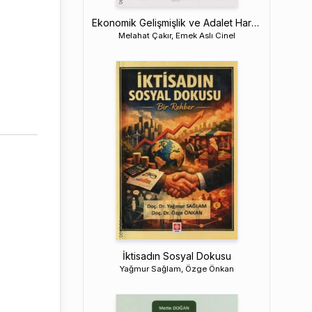
Ekonomik Gelişmişlik ve Adalet Harcamaları: Refahın Hukukla Sınavı
Melahat Çakır, Emek Aslı Cinel
İktisadın Sosyal Dokusu
Yağmur Sağlam, Özge Önkan