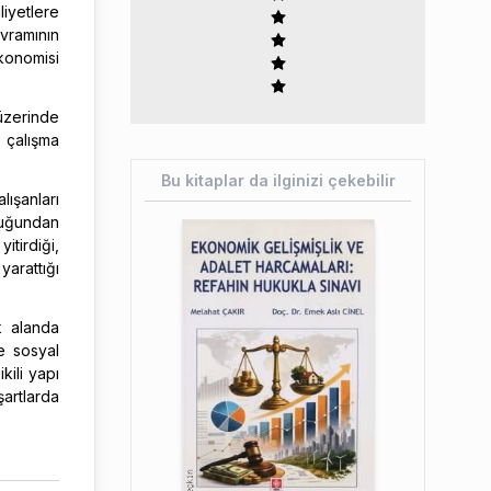
iyetlere
vramının
ekonomisi
üzerinde
 çalışma
Bu kitaplar da ilginizi çekebilir
lışanları
lduğundan
itirdiği,
yarattığı
k alanda
ve sosyal
kili yapı
artlarda