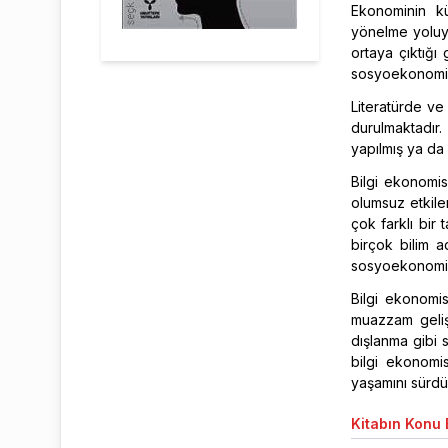
Ekonominin kü
yönelme yoluy
ortaya çıktığı
sosyoekonomik 
Literatürde ve
durulmaktadır
yapılmış ya da s
Bilgi ekonomis
olumsuz etkile
çok farklı bir 
birçok bilim a
sosyoekonomik
Bilgi ekonomis
muazzam gelişm
dışlanma gibi s
bilgi ekonomi
yaşamını sürdü
Kitabın
Konu B