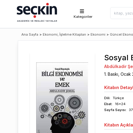
Kategoriler
Ana Sayfa
>
Ekonomi, İşletme Kitapları
>
Ekonomi
>
Güncel Ekon
Sosyal 
Abdülkadir Şe
1
. Baskı,
Ocak
Kitabın
Detayl
Dili:
Türkçe
Ebat:
16x24
Sayfa
Sayısı
:
37
Kitabın
Açıkl