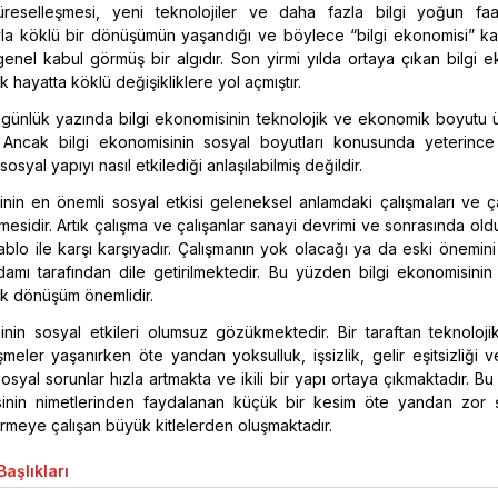
reselleşmesi, yeni teknolojiler ve daha fazla bilgi yoğun faal
la köklü bir dönüşümün yaşandığı ve böylece “bilgi ekonomisi” ka
 genel kabul görmüş bir algıdır. Son yirmi yılda ortaya çıkan bilgi 
hayatta köklü değişikliklere yol açmıştır.
 günlük yazında bilgi ekonomisinin teknolojik ve ekonomik boyutu 
. Ancak bilgi ekonomisinin sosyal boyutları konusunda yeterince
osyal yapıyı nasıl etkilediği anlaşılabilmiş değildir.
inin en önemli sosyal etkisi geleneksel anlamdaki çalışmaları ve ça
mesidir. Artık çalışma ve çalışanlar sanayi devrimi ve sonrasında o
tablo ile karşı karşıyadır. Çalışmanın yok olacağı ya da eski önemini y
damı tarafından dile getirilmektedir. Bu yüzden bilgi ekonomisinin 
 dönüşüm önemlidir.
inin sosyal etkileri olumsuz gözükmektedir. Bir taraftan teknoloji
eler yaşanırken öte yandan yoksulluk, işsizlik, gelir eşitsizliği 
osyal sorunlar hızla artmakta ve ikili bir yapı ortaya çıkmaktadır. Bu i
sinin nimetlerinden faydalanan küçük bir kesim öte yandan zor ş
rmeye çalışan büyük kitlelerden oluşmaktadır.
aşlıkları