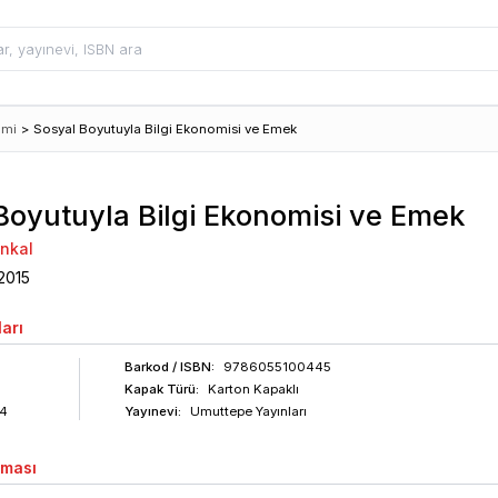
omi
>
Sosyal Boyutuyla Bilgi Ekonomisi ve Emek
Boyutuyla Bilgi Ekonomisi ve Emek
nkal
2015
arı
Barkod
/ ISBN
:
9786055100445
Kapak Türü:
Karton Kapaklı
4
Yayınevi:
Umuttepe Yayınları
aması