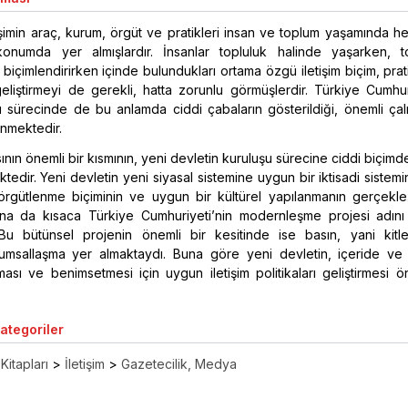
etişimin araç, kurum, örgüt ve pratikleri insan ve toplum yaşamında 
onumda yer almışlardır. İnsanlar topluluk halinde yaşarken, t
 biçimlendirirken içinde bulundukları ortama özgü iletişim biçim, prat
eliştirmeyi de gerekli, hatta zorunlu görmüşlerdir. Türkiye Cumhur
sı sürecinde de bu anlamda ciddi çabaların gösterildiği, önemli çal
enmektedir.
ının önemli bir kısmının, yeni devletin kuruluşu sürecine ciddi biçim
ktedir. Yeni devletin yeni siyasal sistemine uygun bir iktisadi sistem
örgütlenme biçiminin ve uygun bir kültürel yapılanmanın gerçekleşt
una da kısaca Türkiye Cumhuriyeti’nin modernleşme projesi adın
Bu bütünsel projenin önemli bir kesitinde ise basın, yani kitle 
rumsallaşma yer almaktaydı. Buna göre yeni devletin, içeride ve 
tması ve benimsetmesi için uygun iletişim politikaları geliştirmesi ö
Kategoriler
Kitapları
>
İletişim
>
Gazetecilik, Medya