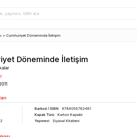
a
>
Cumhuriyet Döneminde İletişim
yet Döneminde İletişim
kalar
r
2011
arı
Barkod
/ ISBN
:
9786055782481
Kapak Türü:
Karton Kapaklı
92
Yayınevi:
Siyasal Kitabevi
aması