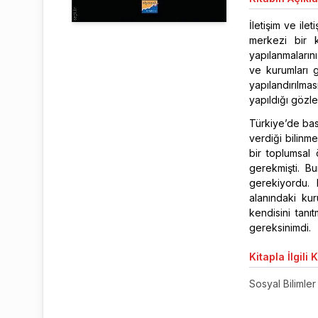
İletişim ve il
merkezi bir k
yapılanmalarını
ve kurumları g
yapılandırılma
yapıldığı gözl
Türkiye’de bas
verdiği bilinme
bir toplumsal 
gerekmişti. B
gerekiyordu. 
alanındaki ku
kendisini tanı
gereksinimdi.
Kitapla
İlgili 
Sosyal Bilimler 