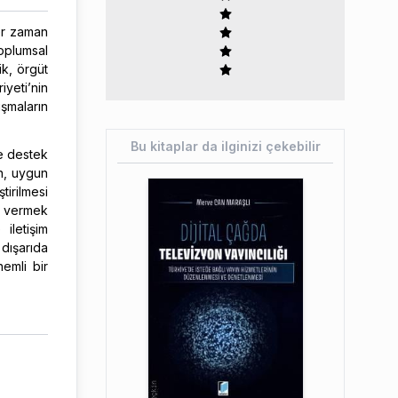
her zaman
oplumsal
ik, örgüt
iyeti’nin
ışmaların
Bu kitaplar da ilginizi çekebilir
de destek
in, uygun
irilmesi
ı vermek
iletişim
dışarıda
nemli bir