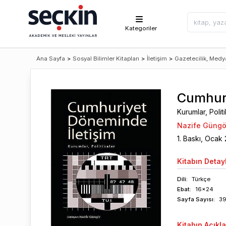
Kategoriler
Ana Sayfa
>
Sosyal Bilimler Kitapları
>
İletişim
>
Gazetecilik, Medy
Cumhuri
Kurumlar, Politi
Nazife Güngö
1
. Baskı,
Ocak
Kitabın
Detayl
Dili:
Türkçe
Ebat:
16x24
Sayfa
Sayısı
:
3
Kitabın
Açıkl