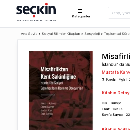
Kategoriler
Ana Sayfa
>
Sosyal Bilimler Kitapları
>
Sosyoloji
>
Toplumsal Süre
Misafirl
İstanbul' da Su
Mustafa Kahv
3
. Baskı,
Eylül
Kitabın
Detayl
Dili:
Türkçe
Ebat:
16x24
Sayfa
Sayısı
:
2
Kitabın
Açıkl