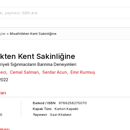
çler
>
Misafirlikten Kent Sakinliğine
ikten Kent Sakinliğine
riyeli Sığınmacıların Barınma Deneyimleri
eci
,
Cemal Salman
,
Serdar Acun
,
Emir Kurmuş
2022
arı
Barkod
/ ISBN
:
9786258275070
Kapak Türü:
Karton Kapaklı
20
Yayınevi:
Gazi Kitabevi
aması