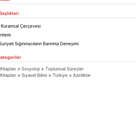
aşlıkları
n Kuramsal Çerçevesi
öntemi
Suriyeli Sığınmacıların Barınma Deneyimi
Kategoriler
Kitapları
>
Sosyoloji
>
Toplumsal Süreçler
Kitapları
>
Siyaset Bilimi
>
Türkiye
>
Azınlıklar