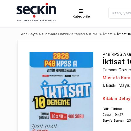
Kategoriler
Ana Sayfa
>
Sınavlara Hazırlık Kitapları
>
KPSS
>
İktisat
>
İktisat 
P48 KPSS A G
İktisat
Tamamı Çözüm
Mustafa Kara
1
. Baskı,
Mayıs
Kitabın
Detayl
Dili:
Türkçe
Ebat:
19x27
Sayfa
Sayısı
:
2