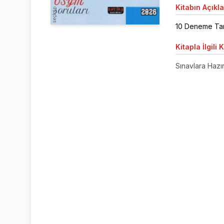
Kitabın
Açıkl
10 Deneme Tam
Kitapla
İlgili 
Sınavlara Hazırl