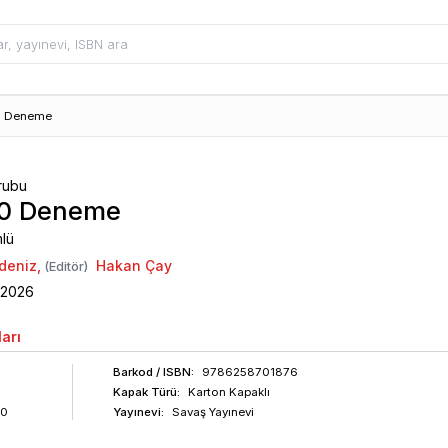
10 Deneme
rubu
 10 Deneme
lü
deniz
,
Hakan Çay
(Editör)
2026
arı
Barkod
/ ISBN
:
9786258701876
Kapak Türü:
Karton Kapaklı
30
Yayınevi:
Savaş Yayınevi