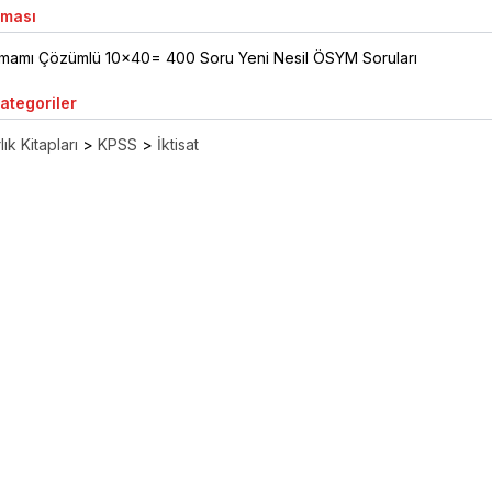
aması
amı Çözümlü 10x40= 400 Soru Yeni Nesil ÖSYM Soruları
Kategoriler
ık Kitapları
>
KPSS
>
İktisat