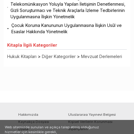
Telekomünikasyon Yoluyla Yapılan İletişimin Denetlenmesi,
Gizli Soruşturmacı ve Teknik Araçlarla İzleme Tedbirlerinin
Uygulanmasına İlişkin Yönetmelik
Çocuk Koruma Kanununun Uygulanmasına İlişkin Usûl ve
Esaslar Hakkında Yönetmelik
Kitapla
İlgili Kategoriler
Hukuk Kitapları
>
Diğer Kategoriler
>
Mevzuat Derlemeleri
Hakkımızda
Uluslararası Yayınevi Belgesi
Kaynakça Dosyası
Kişisel Verilerin Korunması
Web sitemizde sunulan ve açıkça talep etmiş olduğunuz
Üyelik
Siparişlerim
hizmetler için kesinlikle gerekli,