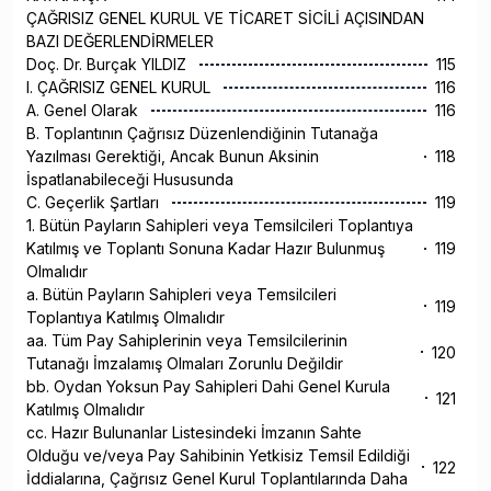
ÇAĞRISIZ GENEL KURUL VE TİCARET SİCİLİ AÇISINDAN
BAZI DEĞERLENDİRMELER
Doç. Dr. Burçak YILDIZ
115
I. ÇAĞRISIZ GENEL KURUL
116
A. Genel Olarak
116
B. Toplantının Çağrısız Düzenlendiğinin Tutanağa
Yazılması Gerektiği, Ancak Bunun Aksinin
118
İspatlanabileceği Hususunda
C. Geçerlik Şartları
119
1. Bütün Payların Sahipleri veya Temsilcileri Toplantıya
Katılmış ve Toplantı Sonuna Kadar Hazır Bulunmuş
119
Olmalıdır
a. Bütün Payların Sahipleri veya Temsilcileri
119
Toplantıya Katılmış Olmalıdır
aa. Tüm Pay Sahiplerinin veya Temsilcilerinin
120
Tutanağı İmzalamış Olmaları Zorunlu Değildir
bb. Oydan Yoksun Pay Sahipleri Dahi Genel Kurula
121
Katılmış Olmalıdır
cc. Hazır Bulunanlar Listesindeki İmzanın Sahte
Olduğu ve/veya Pay Sahibinin Yetkisiz Temsil Edildiği
122
İddialarına, Çağrısız Genel Kurul Toplantılarında Daha