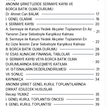
ANONİM ŞİRKETLERDE SERMAYE KAYBI VE
BORCA BATIK OLMA DURUMU
Dr. Ahmet Can BALAK
17
I. GENEL OLARAK
18
II. SERMAYE KAYBI
20
A. Sermaye ile Kanuni Yedek Akçeler Toplamının En Az
21
Yarısının Zarar Sebebiyle Karşılıksız Kalması
B. Sermaye ile Kanuni Yedek Akçeler Toplamının En
22
Az Üçte İkisinin Zarar Sebebiyle Karşılıksız Kalması
III. BORCA BATIK OLMA DURUMU
28
IV. ESAS ALINACAK FİNANSAL TABLOLAR
29
V. SERMAYE KAYBI VEYA BORCA BATIK OLMA
30
DURUMLARINDA BİRLEŞMEYE KATILMA
VI. İSTİSNALARIN DEĞERLENDİRİLMESİ
31
VII. SONUÇ
32
KAYNAKÇA
34
ANONİM ŞİRKET GENEL KURUL TOPLANTILARINDA
DİKKAT EDİLECEK HUSUSLAR
Recep YILMAZ
35
I. GENEL KURUL TOPLANTISI ÖNCESİ
35
II. GENEL KURUL TOPLANTISI
39