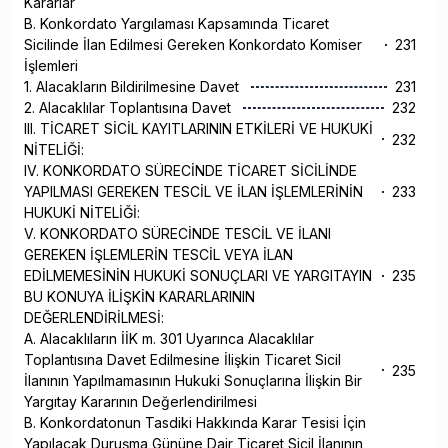
Kararlar
B. Konkordato Yargılaması Kapsamında Ticaret
Sicilinde İlan Edilmesi Gereken Konkordato Komiser
231
İşlemleri
1. Alacakların Bildirilmesine Davet
231
2. Alacaklılar Toplantısına Davet
232
III. TİCARET SİCİL KAYITLARININ ETKİLERİ VE HUKUKİ
232
NİTELİĞİ:
IV. KONKORDATO SÜRECİNDE TİCARET SİCİLİNDE
YAPILMASI GEREKEN TESCİL VE İLAN İŞLEMLERİNİN
233
HUKUKİ NİTELİĞİ:
V. KONKORDATO SÜRECİNDE TESCİL VE İLANI
GEREKEN İŞLEMLERİN TESCİL VEYA İLAN
EDİLMEMESİNİN HUKUKİ SONUÇLARI VE YARGITAYIN
235
BU KONUYA İLİŞKİN KARARLARININ
DEĞERLENDİRİLMESİ:
A. Alacaklıların İİK m. 301 Uyarınca Alacaklılar
Toplantısına Davet Edilmesine İlişkin Ticaret Sicil
235
İlanının Yapılmamasının Hukuki Sonuçlarına İlişkin Bir
Yargıtay Kararının Değerlendirilmesi
B. Konkordatonun Tasdiki Hakkında Karar Tesisi İçin
Yapılacak Duruşma Gününe Dair Ticaret Sicil İlanının