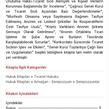
Unutulma Hakkı-Ticaret Sicili Aleniyeti ve Kişisel Verilerin
Korunması Bağlamında Bir İnceleme", "Çağrısız Genel Kurul
ve Ticaret Sicili Açısından Bazı Değerlendirmeler",
"Münfesih Olmasına veya Sayılmasına Rağmen Tasfiye
Edilmemiş Anonim ve Limited Şirketler İle Kooperatiflerin
Özel Tasfiye Usulü", "Kripto Varlıkların Anonim Şirkete
Sermaye Olarak Getirilmesi", "Anonim Ortaklıkta Ticari
İşletme ile Şube Ayrımı ve Bunların Tescilinde
Karşılaşılabilecek Sorunlar", "Konkordato Sürecinde Ticaret
Sicilinin İşlev ve Etkileri", "Genel Kurul Toplantıya Çağrı İlanı
ve Uygulamaları" başlıklı tebliğlere kitapta tam metin olarak
yer verilmiştir.
Kitapla
İlgili Kategoriler
Hukuk Kitapları
>
Ticaret Hukuku
Hukuk Kitapları
>
Armağan - Sempozyum
>
Sempozyumlar
Kitabın
İçindekileri
İçindekiler
Sunuş
5