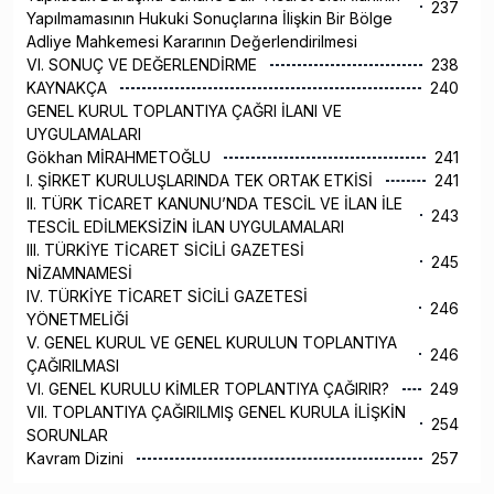
237
Yapılmamasının Hukuki Sonuçlarına İlişkin Bir Bölge
Adliye Mahkemesi Kararının Değerlendirilmesi
VI. SONUÇ VE DEĞERLENDİRME
238
KAYNAKÇA
240
GENEL KURUL TOPLANTIYA ÇAĞRI İLANI VE
UYGULAMALARI
Gökhan MİRAHMETOĞLU
241
I. ŞİRKET KURULUŞLARINDA TEK ORTAK ETKİSİ
241
II. TÜRK TİCARET KANUNU’NDA TESCİL VE İLAN İLE
243
TESCİL EDİLMEKSİZİN İLAN UYGULAMALARI
III. TÜRKİYE TİCARET SİCİLİ GAZETESİ
245
NİZAMNAMESİ
IV. TÜRKİYE TİCARET SİCİLİ GAZETESİ
246
YÖNETMELİĞİ
V. GENEL KURUL VE GENEL KURULUN TOPLANTIYA
246
ÇAĞIRILMASI
VI. GENEL KURULU KİMLER TOPLANTIYA ÇAĞIRIR?
249
VII. TOPLANTIYA ÇAĞIRILMIŞ GENEL KURULA İLİŞKİN
254
SORUNLAR
Kavram Dizini
257