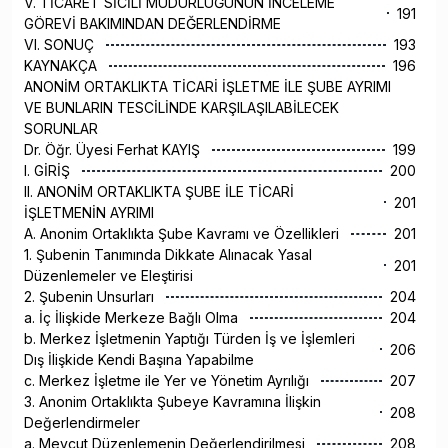
V. TİCARET SİCİLİ MÜDÜRLÜĞÜNÜN İNCELEME
191
GÖREVİ BAKIMINDAN DEĞERLENDİRME
VI. SONUÇ
193
KAYNAKÇA
196
ANONİM ORTAKLIKTA TİCARİ İŞLETME İLE ŞUBE AYRIMI
VE BUNLARIN TESCİLİNDE KARŞILAŞILABİLECEK
SORUNLAR
Dr. Öğr. Üyesi Ferhat KAYIŞ
199
I. GİRİŞ
200
II. ANONİM ORTAKLIKTA ŞUBE İLE TİCARİ
201
İŞLETMENİN AYRIMI
A. Anonim Ortaklıkta Şube Kavramı ve Özellikleri
201
1. Şubenin Tanımında Dikkate Alınacak Yasal
201
Düzenlemeler ve Eleştirisi
2. Şubenin Unsurları
204
a. İç İlişkide Merkeze Bağlı Olma
204
b. Merkez İşletmenin Yaptığı Türden İş ve İşlemleri
206
Dış İlişkide Kendi Başına Yapabilme
c. Merkez İşletme ile Yer ve Yönetim Ayrılığı
207
3. Anonim Ortaklıkta Şubeye Kavramına İlişkin
208
Değerlendirmeler
a. Mevcut Düzenlemenin Değerlendirilmesi
208