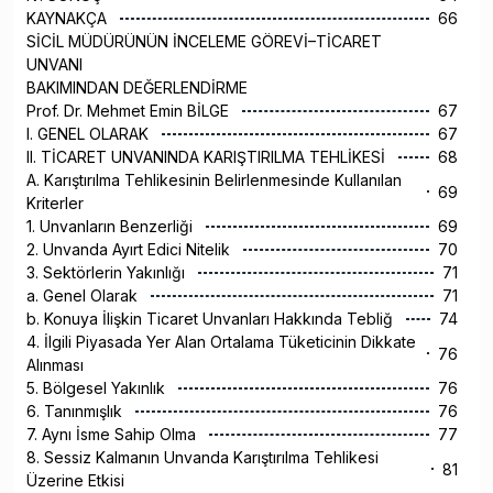
KAYNAKÇA
66
SİCİL MÜDÜRÜNÜN İNCELEME GÖREVİ–TİCARET
UNVANI
BAKIMINDAN DEĞERLENDİRME
Prof. Dr. Mehmet Emin BİLGE
67
I. GENEL OLARAK
67
II. TİCARET UNVANINDA KARIŞTIRILMA TEHLİKESİ
68
A. Karıştırılma Tehlikesinin Belirlenmesinde Kullanılan
69
Kriterler
1. Unvanların Benzerliği
69
2. Unvanda Ayırt Edici Nitelik
70
3. Sektörlerin Yakınlığı
71
a. Genel Olarak
71
b. Konuya İlişkin Ticaret Unvanları Hakkında Tebliğ
74
4. İlgili Piyasada Yer Alan Ortalama Tüketicinin Dikkate
76
Alınması
5. Bölgesel Yakınlık
76
6. Tanınmışlık
76
7. Aynı İsme Sahip Olma
77
8. Sessiz Kalmanın Unvanda Karıştırılma Tehlikesi
81
Üzerine Etkisi