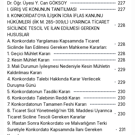
Dr. Öğr. Üyesi Y. Can GÖKSOY
227
I. GİRİŞ VE KONUNUN TANITILMASI
227
II. KONKORDATOYA İLİŞKİN İCRA İFLAS KANUNU
HÜKÜMLERİ (İİK M. 285–309/L) UYARINCA TİCARET
228
SİCİLİNDE TESCİL VE İLAN EDİLMESİ GEREKEN
HUSUSLAR
A. Konkordato Yargılaması Kapsamında Ticaret
228
Sicilinde İlan Edilmesi Gereken Mahkeme Kararları:
1. Geçici Mühlet Kararı
228
2. Kesin Mühlet Kararı
228
3. Mali Durumun İyileşmesi Nedeniyle Kesin Mühletin
229
Kaldırılması Kararı
4. Konkordato Talebi Hakkında Karar Verilecek
229
Duruşma Günü
5. Konkordatonun Tasdiki Kararı
230
6. Konkordato Talebinin Reddi Kararı
230
7. Konkordatonun Tamamen Feshi Kararı
230
8. Ticaret Sicil Yönetmeliği’nin 138. Maddesi Uyarınca
230
Ticaret Siciline Tescili Gereken Kararlar
9. İflastan Sonra Konkordato ve Malvarlığının Terki
Suretiyle Konkordato Kapsamında İlanı Gereken
231