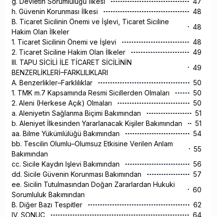
g. Devletin Sorumluluğu İlkesi
47
h. Güvenin Korunması İlkesi
48
B. Ticaret Sicilinin Önemi ve İşlevi, Ticaret Siciline
48
Hakim Olan İlkeler
1. Ticaret Sicilinin Önemi ve İşlevi
48
2. Ticaret Siciline Hakim Olan İlkeler
49
III. TAPU SİCİLİ İLE TİCARET SİCİLİNİN
49
BENZERLİKLERİ–FARKLILIKLARI
A. Benzerlikler–Farklılıklar
50
1. TMK m.7 Kapsamında Resmi Sicillerden Olmaları
50
2. Aleni (Herkese Açık) Olmaları
50
a. Aleniyetin Sağlanma Biçimi Bakımından
51
b. Aleniyet İlkesinden Yararlanacak Kişiler Bakımından
51
aa. Bilme Yükümlülüğü Bakımından
54
bb. Tescilin Olumlu–Olumsuz Etkisine Verilen Anlam
55
Bakımından
cc. Sicile Kaydın Işlevi Bakımından
56
dd. Sicile Güvenin Korunması Bakımından
57
ee. Sicilin Tutulmasından Doğan Zararlardan Hukuki
60
Sorumluluk Bakımından
B. Diğer Bazı Tespitler
62
IV. SONUÇ
64