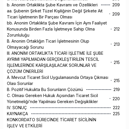
b. Anonim Ortaklıkta Şube Kavramı ve Özellikleri
209
aa. Şubenin Şirket Tüzel Kişiliğinin Değil Şirkete Ait
209
Ticari İşletmenin Bir Parçası Olması
bb. Anonim Ortaklıkta Şube Kavramı İçin Aynı Faaliyet
Konusunda Birden Fazla İşletmeye Sahip Olma
212
Zorunluluğu
B. Anonim Ortaklığın Ticari İşletmesinin Olup
213
Olmayacağı Sorunu
III. ANONİM ORTAKLIKTA TİCARİ İŞLETME İLE ŞUBE
AYRIMI YAPILMADAN GERÇEKLEŞTİRİLEN TESCİL
215
İŞLEMLERİNDE KARŞILAŞILACAK SORUNLAR VE
ÇÖZÜM ÖNERİLERİ
A. Mevcut Ticaret Sicil Uygulamasında Ortaya Çıkması
215
Olası Sorunlar
B. Pozitif Hukukta Bu Sorunların Çözümü
219
C. Olması Gereken Hukuk Açısından Ticaret Sicil
220
Yönetmeliği’nde Yapılması Gereken Değişiklikler
IV. SONUÇ
222
KAYNAKÇA
225
KONKORDATO SÜRECİNDE TİCARET SİCİLİNİN
İŞLEV VE ETKİLERİ