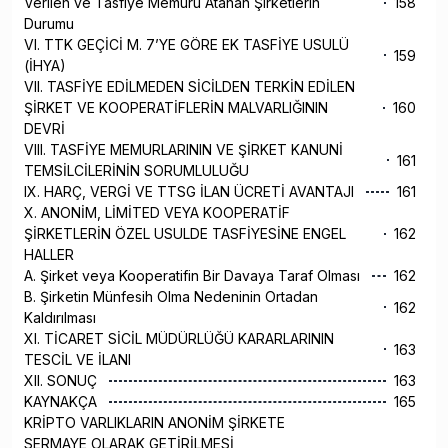
Verilen ve Tasfiye Memuru Atanan Şirketlerin
158
Durumu
VI. TTK GEÇİCİ M. 7’YE GÖRE EK TASFİYE USULÜ
159
(İHYA)
VII. TASFİYE EDİLMEDEN SİCİLDEN TERKİN EDİLEN
ŞİRKET VE KOOPERATİFLERİN MALVARLIĞININ
160
DEVRİ
VIII. TASFİYE MEMURLARININ VE ŞİRKET KANUNİ
161
TEMSİLCİLERİNİN SORUMLULUĞU
IX. HARÇ, VERGİ VE TTSG İLAN ÜCRETİ AVANTAJI
161
X. ANONİM, LİMİTED VEYA KOOPERATİF
ŞİRKETLERİN ÖZEL USULDE TASFİYESİNE ENGEL
162
HALLER
A. Şirket veya Kooperatifin Bir Davaya Taraf Olması
162
B. Şirketin Münfesih Olma Nedeninin Ortadan
162
Kaldırılması
XI. TİCARET SİCİL MÜDÜRLÜĞÜ KARARLARININ
163
TESCİL VE İLANI
XII. SONUÇ
163
KAYNAKÇA
165
KRİPTO VARLIKLARIN ANONİM ŞİRKETE
SERMAYE OLARAK GETİRİLMESİ