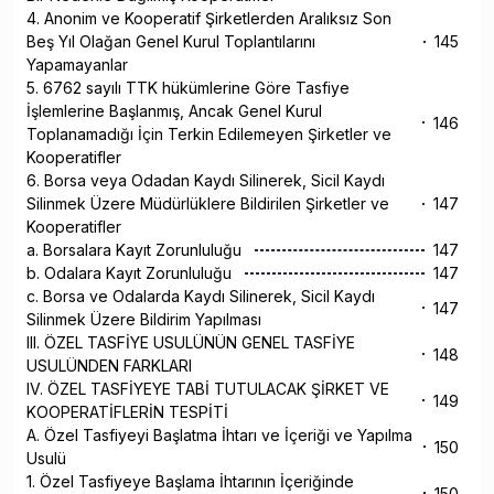
4. Anonim ve Kooperatif Şirketlerden Aralıksız Son
Beş Yıl Olağan Genel Kurul Toplantılarını
145
Yapamayanlar
5. 6762 sayılı TTK hükümlerine Göre Tasfiye
İşlemlerine Başlanmış, Ancak Genel Kurul
146
Toplanamadığı İçin Terkin Edilemeyen Şirketler ve
Kooperatifler
6. Borsa veya Odadan Kaydı Silinerek, Sicil Kaydı
Silinmek Üzere Müdürlüklere Bildirilen Şirketler ve
147
Kooperatifler
a. Borsalara Kayıt Zorunluluğu
147
b. Odalara Kayıt Zorunluluğu
147
c. Borsa ve Odalarda Kaydı Silinerek, Sicil Kaydı
147
Silinmek Üzere Bildirim Yapılması
III. ÖZEL TASFİYE USULÜNÜN GENEL TASFİYE
148
USULÜNDEN FARKLARI
IV. ÖZEL TASFİYEYE TABİ TUTULACAK ŞİRKET VE
149
KOOPERATİFLERİN TESPİTİ
A. Özel Tasfiyeyi Başlatma İhtarı ve İçeriği ve Yapılma
150
Usulü
1. Özel Tasfiyeye Başlama İhtarının İçeriğinde
150