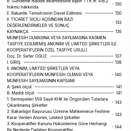
b. Gündeme madde eklenmesine ilişkin TTK m. 416.2
130
hükmü hakkında
E. Bakanlık Temsilcisinin Davet Edilmesi
130
II. TİCARET SİCİLİ AÇISINDAN BAZI
132
DEĞERLENDİRMELER VE SONUÇ
KAYNAKÇA
135
MÜNFESİH OLMASINA VEYA SAYILMASINA RAĞMEN
TASFİYE EDİLMEMİŞ ANONİM VE LİMİTED ŞİRKETLER İLE
KOOPERATİFLERİN ÖZEL TASFİYE USULÜ
Doç. Dr. Sefer OĞUZ
137
I. GİRİŞ
138
II. ANONİM, LİMİTED ŞİRKETLER VEYA
KOOPERATİFLERİN MÜNFESİH OLMASI VEYA
140
MÜNFESİH SAYILMASININ KAPSAMI
A. Şekli ölçüt
141
B. Maddi ölçüt
141
1. Sermayeleri 559 Sayılı KHK ile Öngörülen Tutarlara
143
Çıkarılmamış Şirketler
2. Bakanlığın Başvurusu Üzerine Mahkemece Feshine
143
Karar Verilen Anonim, Limited Şirketler
3. Kooperatifler Kanunu Hükümlerine Göre Herhangi
144
Bir Nedenle Dağılmış Kooperatifler