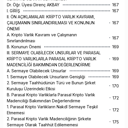
Dr. Öğr. Üyesi Direnç AKBAY
167
I. GİRİŞ
167
II. ÖN AÇIKLAMALAR: KRİPTO VARLIK KAVRAMI,
ÇALIŞMANIN SINIRLANDIRILMASI VE KONUNUN
167
ÖNEMİ
A. Kripto Varlık Kavramı ve Çalışmanın
167
Sınırlandırılması
B. Konunun Önemi
169
III. SERMAYE OLABİLECEK UNSURLAR VE PARASAL
KRİPTO VARLIKLARLA PARASAL KRİPTO VARLIK
169
MADENCİLİĞİ BAKIMINDAN DEĞERLENDİRME
A. Sermaye Olabilecek Unsurlar
169
1. Sermaye Olabilecek Unsurların Genişliği
169
2. Sermaye Taahhüdünün Türü ve Bunun Şirket
170
Kuruluşu Üzerindeki Etkisi
B. Parasal Kripto Varlıklarla Parasal Kripto Varlık
172
Madenciliği Bakımından Değerlendirme
1. Parasal Kripto Varlıkların Nakdî Sermaye Teşkil
172
Etmemesi
2. Parasal Kripto Varlık Madenciliğinin Şirkete
175
Sermaye Olarak Taahhüt Edilememesi