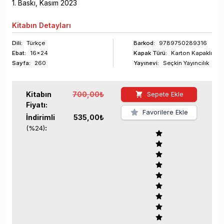
1
. Baskı,
Kasım
2023
Kitabın
Detayları
Dili:
Türkçe
Barkod
:
9789750289316
Ebat:
16x24
Kapak Türü:
Karton Kapaklı
Sayfa
:
260
Yayınevi:
Seçkin Yayıncılık
Kitabın
700,00
₺
Sepete Ekle
Fiyatı:
Favorilere Ekle
İndirimli
535,00
₺
:
(%
24
)