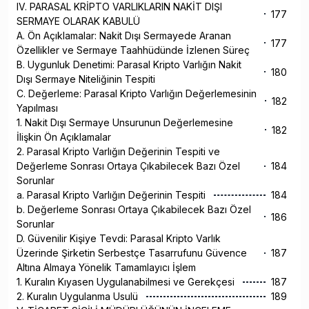
IV. PARASAL KRİPTO VARLIKLARIN NAKİT DIŞI
177
SERMAYE OLARAK KABULÜ
A. Ön Açıklamalar: Nakit Dışı Sermayede Aranan
177
Özellikler ve Sermaye Taahhüdünde İzlenen Süreç
B. Uygunluk Denetimi: Parasal Kripto Varlığın Nakit
180
Dışı Sermaye Niteliğinin Tespiti
C. Değerleme: Parasal Kripto Varlığın Değerlemesinin
182
Yapılması
1. Nakit Dışı Sermaye Unsurunun Değerlemesine
182
İlişkin Ön Açıklamalar
2. Parasal Kripto Varlığın Değerinin Tespiti ve
Değerleme Sonrası Ortaya Çıkabilecek Bazı Özel
184
Sorunlar
a. Parasal Kripto Varlığın Değerinin Tespiti
184
b. Değerleme Sonrası Ortaya Çıkabilecek Bazı Özel
186
Sorunlar
D. Güvenilir Kişiye Tevdi: Parasal Kripto Varlık
Üzerinde Şirketin Serbestçe Tasarrufunu Güvence
187
Altına Almaya Yönelik Tamamlayıcı İşlem
1. Kuralın Kıyasen Uygulanabilmesi ve Gerekçesi
187
2. Kuralın Uygulanma Usulü
189