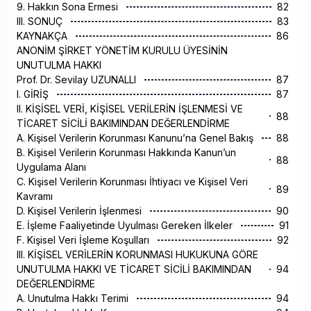
9. Hakkın Sona Ermesi
82
III. SONUÇ
83
KAYNAKÇA
86
ANONİM ŞİRKET YÖNETİM KURULU ÜYESİNİN
UNUTULMA HAKKI
Prof. Dr. Sevilay UZUNALLI
87
I. GİRİŞ
87
II. KİŞİSEL VERİ, KİŞİSEL VERİLERİN İŞLENMESİ VE
88
TİCARET SİCİLİ BAKIMINDAN DEĞERLENDİRME
A. Kişisel Verilerin Korunması Kanunu’na Genel Bakış
88
B. Kişisel Verilerin Korunması Hakkında Kanun’un
88
Uygulama Alanı
C. Kişisel Verilerin Korunması İhtiyacı ve Kişisel Veri
89
Kavramı
D. Kişisel Verilerin İşlenmesi
90
E. İşleme Faaliyetinde Uyulması Gereken İlkeler
91
F. Kişisel Veri İşleme Koşulları
92
III. KİŞİSEL VERİLERİN KORUNMASI HUKUKUNA GÖRE
UNUTULMA HAKKI VE TİCARET SİCİLİ BAKIMINDAN
94
DEĞERLENDİRME
A. Unutulma Hakkı Terimi
94