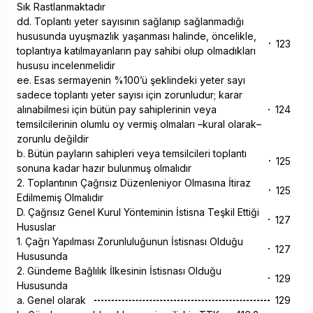
Sık Rastlanmaktadır
dd. Toplantı yeter sayısının sağlanıp sağlanmadığı
hususunda uyuşmazlık yaşanması halinde, öncelikle,
123
toplantıya katılmayanların pay sahibi olup olmadıkları
hususu incelenmelidir
ee. Esas sermayenin %100’ü şeklindeki yeter sayı
sadece toplantı yeter sayısı için zorunludur; karar
alınabilmesi için bütün pay sahiplerinin veya
124
temsilcilerinin olumlu oy vermiş olmaları –kural olarak–
zorunlu değildir
b. Bütün payların sahipleri veya temsilcileri toplantı
125
sonuna kadar hazır bulunmuş olmalıdır
2. Toplantının Çağrısız Düzenleniyor Olmasına İtiraz
125
Edilmemiş Olmalıdır
D. Çağrısız Genel Kurul Yönteminin İstisna Teşkil Ettiği
127
Hususlar
1. Çağrı Yapılması Zorunluluğunun İstisnası Olduğu
127
Hususunda
2. Gündeme Bağlılık İlkesinin İstisnası Olduğu
129
Hususunda
a. Genel olarak
129