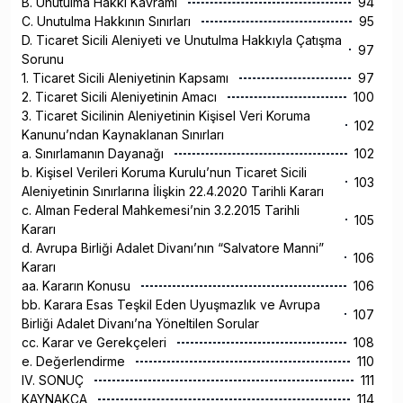
B. Unutulma Hakkı Kavramı
94
C. Unutulma Hakkının Sınırları
95
D. Ticaret Sicili Aleniyeti ve Unutulma Hakkıyla Çatışma
97
Sorunu
1. Ticaret Sicili Aleniyetinin Kapsamı
97
2. Ticaret Sicili Aleniyetinin Amacı
100
3. Ticaret Sicilinin Aleniyetinin Kişisel Veri Koruma
102
Kanunu’ndan Kaynaklanan Sınırları
a. Sınırlamanın Dayanağı
102
b. Kişisel Verileri Koruma Kurulu’nun Ticaret Sicili
103
Aleniyetinin Sınırlarına İlişkin 22.4.2020 Tarihli Kararı
c. Alman Federal Mahkemesi’nin 3.2.2015 Tarihli
105
Kararı
d. Avrupa Birliği Adalet Divanı’nın “Salvatore Manni”
106
Kararı
aa. Kararın Konusu
106
bb. Karara Esas Teşkil Eden Uyuşmazlık ve Avrupa
107
Birliği Adalet Divanı’na Yöneltilen Sorular
cc. Karar ve Gerekçeleri
108
e. Değerlendirme
110
IV. SONUÇ
111
KAYNAKÇA
114