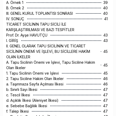
A. Örnek 1
39
B. Örnek 2
40
III. GENEL KURUL TOPLANTISI SONRASI
40
IV. SONUÇ
41
TİCARET SİCİLİNİN TAPU SİCİLİ İLE
KARŞILAŞTIRILMASI VE BAZI TESPİTLER
Prof. Dr. Ayşe HAVUTÇU
43
I. GİRİŞ
43
II. GENEL OLARAK TAPU SİCİLİNİN VE TİCARET
SİCİLİNİN ÖNEMİ VE İŞLEVİ, BU SİCİLLERE HAKİM
45
OLAN İLKELER
A. Tapu Sicilinin Önemi ve İşlevi, Tapu Siciline Hakim
45
Olan İlkeler
1. Tapu Sicilinin Önemi ve İşlevi
45
2. Tapu Siciline Hakim Olan İlkeler
46
a. Taşınmaza Sayfa Açılması İlkesi
46
b. Sınırlı Sayı İlkesi
47
c. Tescil İlkesi
47
d. Açıklık İlkesi (Aleniyet İlkesi)
47
e. Sebebe Bağlılık İlkesi
47
f. Talep İlkesi
47