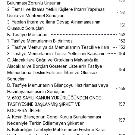
Bulunması Zorunlu Unsurlar
2. Temsil ve İlzama Yetkili Kişilere İhtarın Yapılması
151
Usulü ve Muhtemel Sonuçları
3. Yapılan İhtara ve İlana Cevap Alınamamasının
151
Olumsuz Sonuçları
B. Tasfiye Memurları
152
1. Tasfiye Memurlarının Bildirilmesi
152
2. Tasfiye Memur ya da Memurlarının Tescili ve İlanı
152
3. Tasfiye Memurlarının Temsil Yetkisinin Kapsamı
154
C. Alacaklılara Çağrı ve Ortakların Malvarlığı ile
Alacaklar ve Borçları Gösteren Listelerin Tasfiye
154
Memurlarına Teslim Edilmesi İhtarı ve Olumsuz
Sonuçları
D. Tasfiye Memurlarının Bilançoyu Hazırlaması veya
155
Hazırlayamamasının Sonuçları
V. 6102 SAYILI KANUN YÜRÜRLÜĞÜNDEN ÖNCE
TASFİYESİNE BAŞLANMIŞ ŞİRKET VE
157
KOOPERATİFLER
A. Kesin Bilançonun Genel Kurula Sunulamaması
157
Nedeniyle Terkin Edilemeyen Şirketler
B. Bakanlığın Talebiyle Mahkemece Feshine Karar