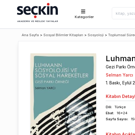
Kategoriler
Ana Sayfa
>
Sosyal Bilimler Kitapları
>
Sosyoloji
>
Toplumsal Süre
Luhmann
Gezi Parkı Örn
Selman Yarcı
1
. Baskı,
Eylül
Kitabın
Detayl
Dili:
Türkçe
Ebat:
16x24
Sayfa
Sayısı
:
15
Kitabın
Açıkl