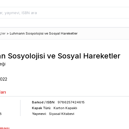
çler
>
Luhmann Sosyolojisi ve Sosyal Hareketler
 Sosyolojisi ve Sosyal Hareketler
eği
2022
arı
Barkod
/ ISBN
:
9786257424615
Kapak Türü:
Karton Kapaklı
8
Yayınevi:
Siyasal Kitabevi
aması