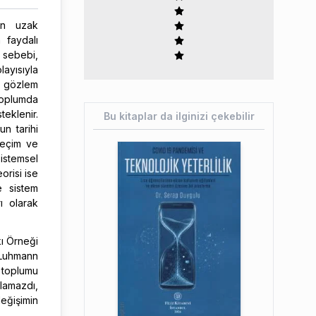
an uzak
 faydalı
 sebebi,
ayısıyla
, gözlem
oplumda
eklenir.
Bu kitaplar da ilginizi çekebilir
n tarihi
seçim ve
istemsel
orisi ise
e sistem
ı olarak
kı Örneği
, Luhmann
 toplumu
lamazdı,
eğişimin