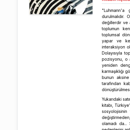
"Luhmann'a g
durulmalıdır. 
değillerdir ve
toplumun kend
toplumsal dön
yapar ve ken
interaksiyon o
Dolayısıyla to
pozisyonu, o 
yeniden deng
karmaşıklığı gö
bunun aksine 
tarafından kab
dönüştürülmesi
Yukarıdaki sat
kitabı, Türkiy
sosyolojisinin
değiştirmeden
olamadı da...
nedenlerini an