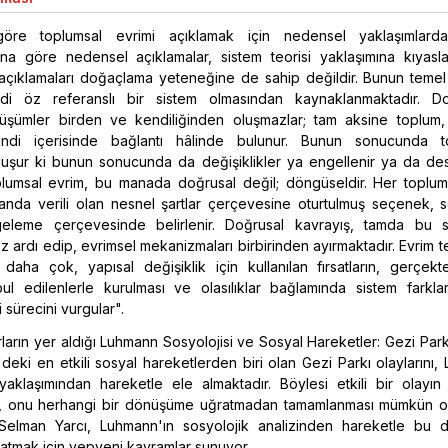
öre toplumsal evrimi açıklamak için nedensel yaklaşımlard
Ona göre nedensel açıklamalar, sistem teorisi yaklaşımına kıyasla
 açıklamaları doğaçlama yeteneğine de sahip değildir. Bunun temel
i öz referanslı bir sistem olmasından kaynaklanmaktadır. Dol
üşümler birden ve kendiliğinden oluşmazlar; tam aksine toplum
di içerisinde bağlantı hâlinde bulunur. Bunun sonucunda t
luşur ki bunun sonucunda da değişiklikler ya engellenir ya da dest
plumsal evrim, bu manada doğrusal değil; döngüseldir. Her toplumu
anda verili olan nesnel şartlar çerçevesine oturtulmuş seçenek, 
eleme çerçevesinde belirlenir. Doğrusal kavrayış, tamda bu s
z ardı edip, evrimsel mekanizmaları birbirinden ayırmaktadır. Evrim te
daha çok, yapısal değişiklik için kullanılan fırsatların, gerçekt
ul edilenlerle kurulması ve olasılıklar bağlamında sistem farklar
 sürecini vurgular".
ırların yer aldığı Luhmann Sosyolojisi ve Sosyal Hareketler: Gezi Par
e'deki en etkili sosyal hareketlerden biri olan Gezi Parkı olaylarını
 yaklaşımından hareketle ele almaktadır. Böylesi etkili bir olayın
, onu herhangi bir dönüşüme uğratmadan tamamlanması mümkün o
 Selman Yarcı, Luhmann'ın sosyolojik analizinden hareketle bu d
latmak için yepyeni kavramlar sunuyor.