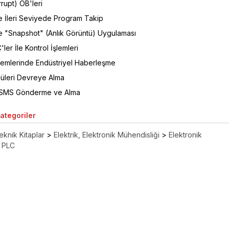
rupt) OB'leri
le İleri Seviyede Program Takip
le "Snapshot" (Anlık Görüntü) Uygulaması
ler İle Kontrol İşlemleri
temlerinde Endüstriyel Haberleşme
üleri Devreye Alma
e SMS Gönderme ve Alma
Kategoriler
eknik Kitaplar
>
Elektrik, Elektronik Mühendisliği
>
Elektronik
PLC