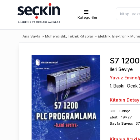
Kategoriler
Ana Sayfa
>
Mühendislik, Teknik Kitaplar
>
Elektrik, Elektronik Mühe
S7 120
İleri Seviye
Yavuz Eminoğ
1
. Baskı,
Ocak
Kitabın
Detayl
Dili:
Türkçe
Ebat:
19x27
Sayfa
Sayısı
:
3
Kitabın
Açıkl