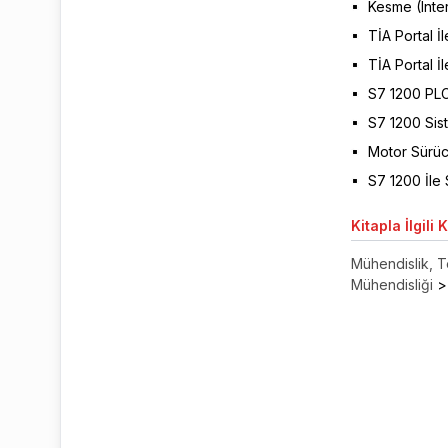
Kesme (Inter
TİA Portal İ
TİA Portal İ
S7 1200 PLC'
S7 1200 Sis
Motor Sürüc
S7 1200 İl
Kitapla
İlgili 
Mühendislik, T
Mühendisliği
>