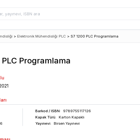
ndisliği
>
Elektronik Mühendisliği
PLC
>
S7 1200 PLC Programlama
0 PLC Programlama
lu
2021
arı
Barkod
/ ISBN
:
9789755117126
Kapak Türü:
Karton Kapaklı
76
Yayınevi:
Birsen Yayınevi
aması