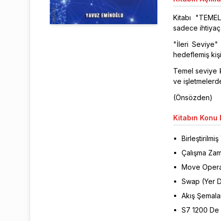
Kitabı "TEMEL
sadece ihtiyaç 
"İleri Seviye
hedeflemiş kişil
Temel seviye k
ve işletmelerd
(Önsözden)
Kitabın
Konu B
Birleştirilmiş
Çalışma Zam
Move Opera
Swap (Yer D
Akış Şemala
S7 1200 De 