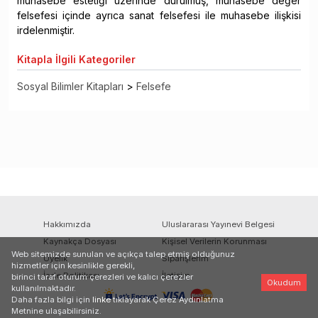
muhasebe estetiği üzerinde durulmuş, muhasebe değer
felsefesi içinde ayrıca sanat felsefesi ile muhasebe ilişkisi
irdelenmiştir.
Kitapla
İlgili Kategoriler
Sosyal Bilimler Kitapları
>
Felsefe
Hakkımızda
Uluslararası Yayınevi Belgesi
Kaynakça Dosyası
Kişisel Verilerin Korunması
Web sitemizde sunulan ve açıkça talep etmiş olduğunuz
Üyelik
Siparişlerim
hizmetler için kesinlikle gerekli,
İade Politikası
İletişim
birinci taraf oturum çerezleri ve kalıcı çerezler
Okudum
kullanılmaktadır.
Daha fazla bilgi için
linke
tıklayarak Çerez Aydınlatma
Metnine ulaşabilirsiniz.