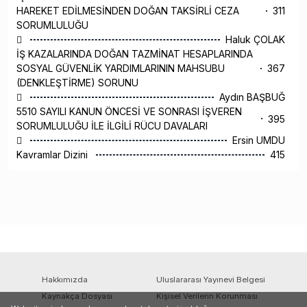
HAREKET EDİLMESİNDEN DOĞAN TAKSİRLİ CEZA
311
SORUMLULUĞU

Haluk ÇOLAK
İŞ KAZALARINDA DOĞAN TAZMİNAT HESAPLARINDA
SOSYAL GÜVENLİK YARDIMLARININ MAHSUBU
367
(DENKLEŞTİRME) SORUNU

Aydın BAŞBUĞ
5510 SAYILI KANUN ÖNCESİ VE SONRASI İŞVEREN
395
SORUMLULUĞU İLE İLGİLİ RÜCU DAVALARI

Ersin UMDU
Kavramlar Dizini
415
Hakkımızda
Uluslararası Yayınevi Belgesi
Kaynakça Dosyası
Kişisel Verilerin Korunması