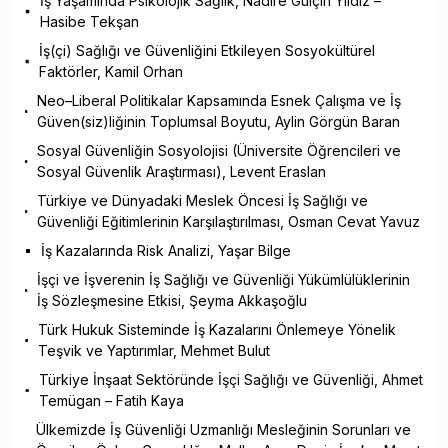
İş Yaşamında Psikolojik Sağlık, Nadire Gülçin Yıldız –
Hasibe Tekşan
İş(çi) Sağlığı ve Güvenliğini Etkileyen Sosyokültürel
Faktörler, Kamil Orhan
Neo–Liberal Politikalar Kapsamında Esnek Çalışma ve İş
Güven(siz)liğinin Toplumsal Boyutu, Aylin Görgün Baran
Sosyal Güvenliğin Sosyolojisi (Üniversite Öğrencileri ve
Sosyal Güvenlik Araştırması), Levent Eraslan
Türkiye ve Dünyadaki Meslek Öncesi İş Sağlığı ve
Güvenliği Eğitimlerinin Karşılaştırılması, Osman Cevat Yavuz
İş Kazalarında Risk Analizi, Yaşar Bilge
İşçi ve İşverenin İş Sağlığı ve Güvenliği Yükümlülüklerinin
İş Sözleşmesine Etkisi, Şeyma Akkaşoğlu
Türk Hukuk Sisteminde İş Kazalarını Önlemeye Yönelik
Teşvik ve Yaptırımlar, Mehmet Bulut
Türkiye İnşaat Sektöründe İşçi Sağlığı ve Güvenliği, Ahmet
Temügan – Fatih Kaya
Ülkemizde İş Güvenliği Uzmanlığı Mesleğinin Sorunları ve