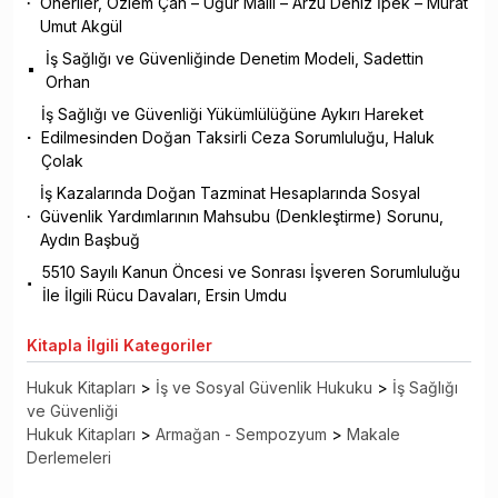
Öneriler, Özlem Çan – Uğur Mallı – Arzu Deniz İpek – Murat
Umut Akgül
İş Sağlığı ve Güvenliğinde Denetim Modeli, Sadettin
Orhan
İş Sağlığı ve Güvenliği Yükümlülüğüne Aykırı Hareket
Edilmesinden Doğan Taksirli Ceza Sorumluluğu, Haluk
Çolak
İş Kazalarında Doğan Tazminat Hesaplarında Sosyal
Güvenlik Yardımlarının Mahsubu (Denkleştirme) Sorunu,
Aydın Başbuğ
5510 Sayılı Kanun Öncesi ve Sonrası İşveren Sorumluluğu
İle İlgili Rücu Davaları, Ersin Umdu
Kitapla
İlgili Kategoriler
Hukuk Kitapları
>
İş ve Sosyal Güvenlik Hukuku
>
İş Sağlığı
ve Güvenliği
Hukuk Kitapları
>
Armağan - Sempozyum
>
Makale
Derlemeleri