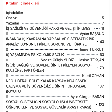
Kitabın
İçindekileri
İçindekiler
Önsöz
5
Yazarlar
7
İŞ SAĞLIĞI VE GÜVENLİĞİ HAKKI VE GELİŞTİRİLMESİ
11

Aydın BAŞBUĞ
İNSANCA İŞ KAVRAMINA YAPISAL VE SİSTEMATİK BİR
43
ANALİZ: ILO’NUN ETKİNLİK SORUNU VE TÜRKİYE

Emre TURKUT
İŞ YAŞAMINDA PSİKOLOJİK SAĞLIK
63

Nadire Gülçin YILDIZ – Hasibe TEKŞAN
İŞ(Çİ) SAĞLIĞI VE GÜVENLİĞİNİ ETKİLEYEN SOSYO–
79
KÜLTÜREL FAKTÖRLER

Kamil ORHAN
NEO–LİBERAL POLİTİKALAR KAPSAMINDA ESNEK
ÇALIŞMA VE İŞ GÜVEN(SİZ)LİĞİNİN TOPLUMSAL
107
BOYUTU

Aylin Görgün BARAN
SOSYAL GÜVENLİĞİN SOSYOLOJİSİ (ÜNİVERSİTE
123
ÖĞRENCİLERİ VE SOSYAL GÜVENLİK ARAŞTIRMASI)