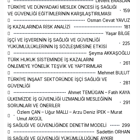

Levent ERASLAN
TÜRKİYE VE DÜNYADAKİ MESLEK ÖNCESİ İŞ SAĞLIĞI
159
VE GÜVENLİĞİ EĞİTİMLERİNİN KARŞILAŞTIRILMASI

Osman Cevat YAVUZ
İŞ KAZALARINDA RİSK ANALİZİ
181

Yaşar BİLGE
İŞÇİ VE İŞVERENİN İŞ SAĞLIĞI VE GÜVENLİĞİ
225
YÜKÜMLÜLÜKLERİNİN İŞ SÖZLEŞMESİNE ETKİSİ

Şeyma AKKAŞOĞLU
TÜRK HUKUK SİSTEMİNDE İŞ KAZALARINI
261
ÖNLEMEYE YÖNELİK TEŞVİK VE YAPTIRIMLAR

Mehmet BULUT
TÜRKİYE İNŞAAT SEKTÖRÜNDE İŞÇİ SAĞLIĞI VE
281
GÜVENLİĞİ

Ahmet TEMÜGAN – Fatih KAYA
ÜLKEMİZDE İŞ GÜVENLİĞİ UZMANLIĞI MESLEĞİNİN
291
SORUNLARI VE ÖNERİLER
Özlem ÇAN – Uğur MALLI – Arzu Deniz İPEK – Murat

Umut AKGÜL
İŞ SAĞLIĞI VE GÜVENLİĞİNDE DENETİM MODELİ
299

Sadettin ORHAN
İŞ SAĞLIĞI VE GÜVENLİĞİ YÜKÜMLÜLÜĞÜNE AYKIRI