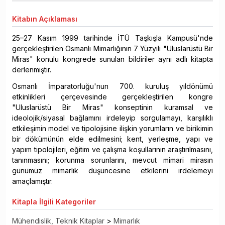
Kitabın
Açıklaması
25–27 Kasım 1999 tarihinde İTÜ Taşkışla Kampusü'nde
gerçekleştirilen Osmanlı Mimarlığının 7 Yüzyılı "Uluslarüstü Bir
Miras" konulu kongrede sunulan bildiriler aynı adlı kitapta
derlenmiştir.
Osmanlı İmparatorluğu'nun 700. kuruluş yıldönümü
etkinlikleri çerçevesinde gerçekleştirilen kongre
"Uluslarüstü Bir Miras" konseptinin kuramsal ve
ideolojik/siyasal bağlamını irdeleyip sorgulamayı, karşılıklı
etkileşimin model ve tipolojisine ilişkin yorumların ve birikimin
bir dökümünün elde edilmesini; kent, yerleşme, yapı ve
yapım tipolojileri, eğitim ve çalışma koşullarının araştırılmasını,
tanınmasını; korunma sorunlarını, mevcut mimari mirasın
günümüz mimarlık düşüncesine etkilerini irdelemeyi
amaçlamıştır.
Kitapla
İlgili Kategoriler
Mühendislik, Teknik Kitaplar
>
Mimarlık