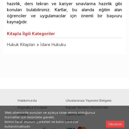
hazırlık, ders tekrarı ve kariyer sınavlarına hazırlık gibi
konuları bulabilirsiniz. Kartlar, bu alanda eğitim alan
öğrenciler ve uygulamacılar için önemli bir başvuru
kaynağıdır.
Kitapla
İlgili Kategoriler
Hukuk Kitapları
>
İdare Hukuku
Hakkımızda
Uluslararası Yayınevi Belgesi
Kaynakça Dosyası
Kişisel Verilerin Korunması
Web sitemizde sunulan ve açıkça talep etmiş olduğunuz
Üyelik
Siparişlerim
hizmetler için kesinlikle gerekli,
İade Politikası
İletişim
birinci taraf oturum çerezleri ve kalıcı çerezler
Okudum
kullanılmaktadır.