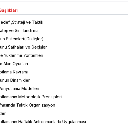
aşlıkları
edef ,Strateji ve Taktik
ateji ve Sınıflandırma
n Sistemleri( Dizilişler)
unu Safhaları ve Geçişler
e Yüklenme Yöntemleri
r Alan Oyunları
yotlama Kavramı
unun Dinamikleri
eriyotlama Modelleri
otlamanın Metodolojik Prensipleri
hasında Taktik Organizasyon
zler
otlamanın Haftalık Antrenmanlarla Uygulanması