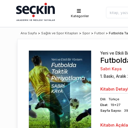
Kategoriler
Ana Sayfa
>
Sağlık ve Spor Kitapları
>
Spor
>
Futbol
>
Futbolda Ta
Yeni ve Etkili 
Futbold
Sabri Kaya
1
. Baskı,
Aralık
Kitabın
Detayl
Dili:
Türkçe
Ebat:
19x27
Sayfa
Sayısı
:
3
Kitabın
Açıkl