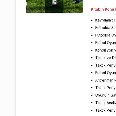
Kitabın
Konu B
Kavramlar: H
Futbolda Str
Futbolda Oyu
Futbol Oyun
Kondisyon v
Taktik ve Da
Taktik Peri
Futbol Oyun
Antrenman P
Taktik Periy
Oyunu 4 Saf
Taktik Anali
Taktik Periy