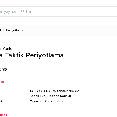
ktik Periyotlama
Bir Yöntem
a Taktik Periyotlama
2018
arı
Barkod
/ ISBN
:
9786053448730
Kapak Türü:
Karton Kapaklı
94
Yayınevi:
Gazi Kitabevi
aması