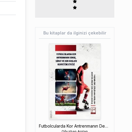
Bu kitaplar da ilginizi çekebilir
Futbolcularda Kor Antrenmanın Denge, Sürat Ve Kor Kasları Kuvvetine Etkisi
Oğuzhan Arslan