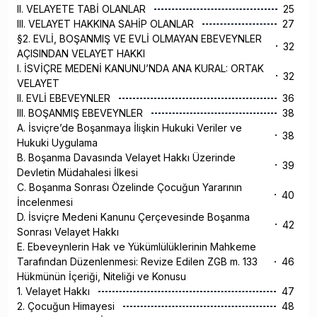
II. VELAYETE TABİ OLANLAR
25
III. VELAYET HAKKINA SAHİP OLANLAR
27
§2. EVLİ, BOŞANMIŞ VE EVLİ OLMAYAN EBEVEYNLER
32
AÇISINDAN VELAYET HAKKI
I. İSVİÇRE MEDENİ KANUNU’NDA ANA KURAL: ORTAK
32
VELAYET
II. EVLİ EBEVEYNLER
36
III. BOŞANMIŞ EBEVEYNLER
38
A. İsviçre’de Boşanmaya İlişkin Hukuki Veriler ve
38
Hukuki Uygulama
B. Boşanma Davasında Velayet Hakkı Üzerinde
39
Devletin Müdahalesi İlkesi
C. Boşanma Sonrası Özelinde Çocuğun Yararının
40
İncelenmesi
D. İsviçre Medeni Kanunu Çerçevesinde Boşanma
42
Sonrası Velayet Hakkı
E. Ebeveynlerin Hak ve Yükümlülüklerinin Mahkeme
Tarafından Düzenlenmesi: Revize Edilen ZGB m. 133
46
Hükmünün İçeriği, Niteliği ve Konusu
1. Velayet Hakkı
47
2. Çocuğun Himayesi
48