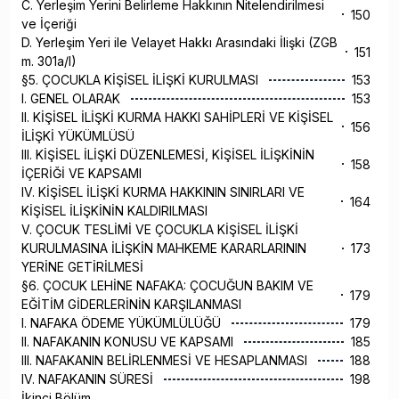
C. Yerleşim Yerini Belirleme Hakkının Nitelendirilmesi
150
ve İçeriği
D. Yerleşim Yeri ile Velayet Hakkı Arasındaki İlişki (ZGB
151
m. 301a/I)
§5. ÇOCUKLA KİŞİSEL İLİŞKİ KURULMASI
153
I. GENEL OLARAK
153
II. KİŞİSEL İLİŞKİ KURMA HAKKI SAHİPLERİ VE KİŞİSEL
156
İLİŞKİ YÜKÜMLÜSÜ
III. KİŞİSEL İLİŞKİ DÜZENLEMESİ, KİŞİSEL İLİŞKİNİN
158
İÇERİĞİ VE KAPSAMI
IV. KİŞİSEL İLİŞKİ KURMA HAKKININ SINIRLARI VE
164
KİŞİSEL İLİŞKİNİN KALDIRILMASI
V. ÇOCUK TESLİMİ VE ÇOCUKLA KİŞİSEL İLİŞKİ
KURULMASINA İLİŞKİN MAHKEME KARARLARININ
173
YERİNE GETİRİLMESİ
§6. ÇOCUK LEHİNE NAFAKA: ÇOCUĞUN BAKIM VE
179
EĞİTİM GİDERLERİNİN KARŞILANMASI
I. NAFAKA ÖDEME YÜKÜMLÜLÜĞÜ
179
II. NAFAKANIN KONUSU VE KAPSAMI
185
III. NAFAKANIN BELİRLENMESİ VE HESAPLANMASI
188
IV. NAFAKANIN SÜRESİ
198
İkinci Bölüm