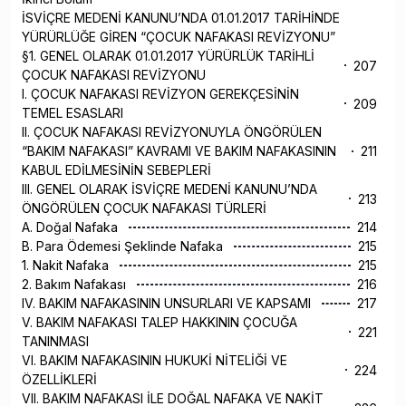
İSVİÇRE MEDENİ KANUNU’NDA 01.01.2017 TARİHİNDE
YÜRÜRLÜĞE GİREN “ÇOCUK NAFAKASI REVİZYONU”
§1. GENEL OLARAK 01.01.2017 YÜRÜRLÜK TARİHLİ
207
ÇOCUK NAFAKASI REVİZYONU
I. ÇOCUK NAFAKASI REVİZYON GEREKÇESİNİN
209
TEMEL ESASLARI
II. ÇOCUK NAFAKASI REVİZYONUYLA ÖNGÖRÜLEN
“BAKIM NAFAKASI” KAVRAMI VE BAKIM NAFAKASININ
211
KABUL EDİLMESİNİN SEBEPLERİ
III. GENEL OLARAK İSVİÇRE MEDENİ KANUNU’NDA
213
ÖNGÖRÜLEN ÇOCUK NAFAKASI TÜRLERİ
A. Doğal Nafaka
214
B. Para Ödemesi Şeklinde Nafaka
215
1. Nakit Nafaka
215
2. Bakım Nafakası
216
IV. BAKIM NAFAKASININ UNSURLARI VE KAPSAMI
217
V. BAKIM NAFAKASI TALEP HAKKININ ÇOCUĞA
221
TANINMASI
VI. BAKIM NAFAKASININ HUKUKİ NİTELİĞİ VE
224
ÖZELLİKLERİ
VII. BAKIM NAFAKASI İLE DOĞAL NAFAKA VE NAKİT