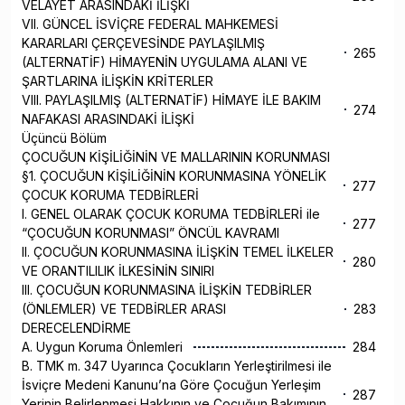
VELAYET ARASINDAKİ İLİŞKİ
VII. GÜNCEL İSVİÇRE FEDERAL MAHKEMESİ
KARARLARI ÇERÇEVESİNDE PAYLAŞILMIŞ
265
(ALTERNATİF) HİMAYENİN UYGULAMA ALANI VE
ŞARTLARINA İLİŞKİN KRİTERLER
VIII. PAYLAŞILMIŞ (ALTERNATİF) HİMAYE İLE BAKIM
274
NAFAKASI ARASINDAKİ İLİŞKİ
Üçüncü Bölüm
ÇOCUĞUN KİŞİLİĞİNİN VE MALLARININ KORUNMASI
§1. ÇOCUĞUN KİŞİLİĞİNİN KORUNMASINA YÖNELİK
277
ÇOCUK KORUMA TEDBİRLERİ
I. GENEL OLARAK ÇOCUK KORUMA TEDBİRLERİ ile
277
“ÇOCUĞUN KORUNMASI” ÖNCÜL KAVRAMI
II. ÇOCUĞUN KORUNMASINA İLİŞKİN TEMEL İLKELER
280
VE ORANTILILIK İLKESİNİN SINIRI
III. ÇOCUĞUN KORUNMASINA İLİŞKİN TEDBİRLER
(ÖNLEMLER) VE TEDBİRLER ARASI
283
DERECELENDİRME
A. Uygun Koruma Önlemleri
284
B. TMK m. 347 Uyarınca Çocukların Yerleştirilmesi ile
İsviçre Medeni Kanunu’na Göre Çocuğun Yerleşim
287
Yerinin Belirlenmesi Hakkının ve Çocuğun Bakımının