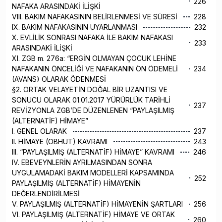
226
NAFAKA ARASINDAKİ İLİŞKİ
VIII. BAKIM NAFAKASININ BELİRLENMESİ VE SÜRESİ
228
IX. BAKIM NAFAKASININ UYARLANMASI
232
X. EVLİLİK SONRASI NAFAKA İLE BAKIM NAFAKASI
233
ARASINDAKİ İLİŞKİ
XI. ZGB m. 276a: “ERGİN OLMAYAN ÇOCUK LEHİNE
NAFAKANIN ÖNCELİĞİ VE NAFAKANIN ÖN ÖDEMELİ
234
(AVANS) OLARAK ÖDENMESİ
§2. ORTAK VELAYETİN DOĞAL BİR UZANTISI VE
SONUCU OLARAK 01.01.2017 YÜRÜRLÜK TARİHLİ
237
REVİZYONLA ZGB’DE DÜZENLENEN “PAYLAŞILMIŞ
(ALTERNATİF) HİMAYE”
I. GENEL OLARAK
237
II. HİMAYE (OBHUT) KAVRAMI
243
III. “PAYLAŞILMIŞ (ALTERNATİF) HİMAYE” KAVRAMI
246
IV. EBEVEYNLERİN AYRILMASINDAN SONRA
UYGULAMADAKİ BAKIM MODELLERİ KAPSAMINDA
252
PAYLAŞILMIŞ (ALTERNATİF) HİMAYENİN
DEĞERLENDİRİLMESİ
V. PAYLAŞILMIŞ (ALTERNATİF) HİMAYENİN ŞARTLARI
256
VI. PAYLAŞILMIŞ (ALTERNATİF) HİMAYE VE ORTAK
260