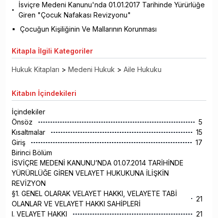
İsviçre Medeni Kanunu'nda 01.01.2017 Tarihinde Yürürlüğe
Giren "Çocuk Nafakası Revizyonu"
Çocuğun Kişiliğinin Ve Mallarının Korunması
Kitapla
İlgili Kategoriler
Hukuk Kitapları
>
Medeni Hukuk
>
Aile Hukuku
Kitabın
İçindekileri
İçindekiler
Önsöz
5
Kısaltmalar
15
Giriş
17
Birinci Bölüm
İSVİÇRE MEDENİ KANUNU’NDA 01.07.2014 TARİHİNDE
YÜRÜRLÜĞE GİREN VELAYET HUKUKUNA İLİŞKİN
REVİZYON
§1. GENEL OLARAK VELAYET HAKKI, VELAYETE TABİ
21
OLANLAR VE VELAYET HAKKI SAHİPLERİ
I. VELAYET HAKKI
21