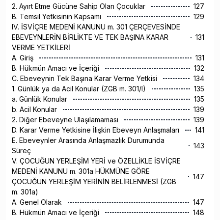
2. Ayırt Etme Gücüne Sahip Olan Çocuklar
127
B. Temsil Yetkisinin Kapsamı
129
IV. İSVİÇRE MEDENİ KANUNU m. 301 ÇERÇEVESİNDE
EBEVEYNLERİN BİRLİKTE VE TEK BAŞINA KARAR
131
VERME YETKİLERİ
A. Giriş
131
B. Hükmün Amacı ve İçeriği
132
C. Ebeveynin Tek Başına Karar Verme Yetkisi
134
1. Günlük ya da Acil Konular (ZGB m. 301/I)
135
a. Günlük Konular
135
b. Acil Konular
139
2. Diğer Ebeveyne Ulaşılamaması
139
D. Karar Verme Yetkisine İlişkin Ebeveyn Anlaşmaları
141
E. Ebeveynler Arasında Anlaşmazlık Durumunda
143
Süreç
V. ÇOCUĞUN YERLEŞİM YERİ ve ÖZELLİKLE İSVİÇRE
MEDENİ KANUNU m. 301a HÜKMÜNE GÖRE
147
ÇOCUĞUN YERLEŞİM YERİNİN BELİRLENMESİ (ZGB
m. 301a)
A. Genel Olarak
147
B. Hükmün Amacı ve İçeriği
148