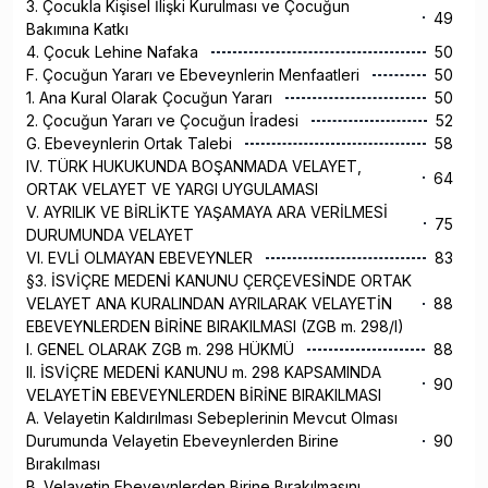
3. Çocukla Kişisel İlişki Kurulması ve Çocuğun
49
Bakımına Katkı
4. Çocuk Lehine Nafaka
50
F. Çocuğun Yararı ve Ebeveynlerin Menfaatleri
50
1. Ana Kural Olarak Çocuğun Yararı
50
2. Çocuğun Yararı ve Çocuğun İradesi
52
G. Ebeveynlerin Ortak Talebi
58
IV. TÜRK HUKUKUNDA BOŞANMADA VELAYET,
64
ORTAK VELAYET VE YARGI UYGULAMASI
V. AYRILIK VE BİRLİKTE YAŞAMAYA ARA VERİLMESİ
75
DURUMUNDA VELAYET
VI. EVLİ OLMAYAN EBEVEYNLER
83
§3. İSVİÇRE MEDENİ KANUNU ÇERÇEVESİNDE ORTAK
VELAYET ANA KURALINDAN AYRILARAK VELAYETİN
88
EBEVEYNLERDEN BİRİNE BIRAKILMASI (ZGB m. 298/I)
I. GENEL OLARAK ZGB m. 298 HÜKMÜ
88
II. İSVİÇRE MEDENİ KANUNU m. 298 KAPSAMINDA
90
VELAYETİN EBEVEYNLERDEN BİRİNE BIRAKILMASI
A. Velayetin Kaldırılması Sebeplerinin Mevcut Olması
Durumunda Velayetin Ebeveynlerden Birine
90
Bırakılması
B. Velayetin Ebeveynlerden Birine Bırakılmasını