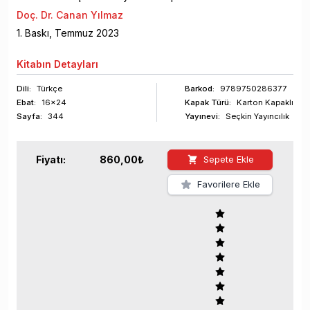
Doç. Dr. Canan Yılmaz
1
. Baskı,
Temmuz
2023
Kitabın
Detayları
Dili:
Türkçe
Barkod
:
9789750286377
Ebat:
16x24
Kapak Türü:
Karton Kapaklı
Sayfa
:
344
Yayınevi:
Seçkin Yayıncılık
Fiyatı:
860,00
₺
Sepete Ekle
Favorilere Ekle