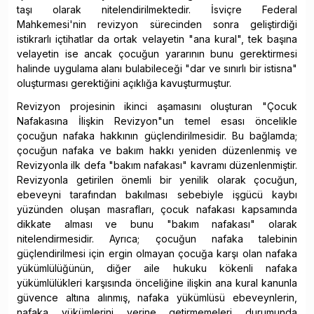
taşı olarak nitelendirilmektedir. İsviçre Federal
Mahkemesi'nin revizyon sürecinden sonra geliştirdiği
istikrarlı içtihatlar da ortak velayetin "ana kural", tek başına
velayetin ise ancak çocuğun yararının bunu gerektirmesi
halinde uygulama alanı bulabileceği "dar ve sınırlı bir istisna"
oluşturması gerektiğini açıklığa kavuşturmuştur.
Revizyon projesinin ikinci aşamasını oluşturan "Çocuk
Nafakasına İlişkin Revizyon"un temel esası öncelikle
çocuğun nafaka hakkının güçlendirilmesidir. Bu bağlamda;
çocuğun nafaka ve bakım hakkı yeniden düzenlenmiş ve
Revizyonla ilk defa "bakım nafakası" kavramı düzenlenmiştir.
Revizyonla getirilen önemli bir yenilik olarak çocuğun,
ebeveyni tarafından bakılması sebebiyle işgücü kaybı
yüzünden oluşan masrafları, çocuk nafakası kapsamında
dikkate alması ve bunu "bakım nafakası" olarak
nitelendirmesidir. Ayrıca; çocuğun nafaka talebinin
güçlendirilmesi için ergin olmayan çocuğa karşı olan nafaka
yükümlülüğünün, diğer aile hukuku kökenli nafaka
yükümlülükleri karşısında önceliğine ilişkin ana kural kanunla
güvence altına alınmış, nafaka yükümlüsü ebeveynlerin,
nafaka yükümlerini yerine getirmemeleri durumunda