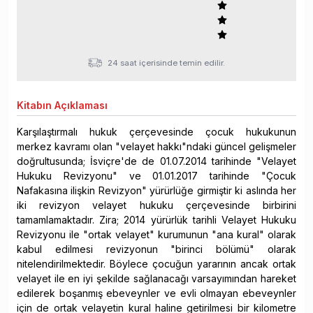
24 saat içerisinde temin edilir.
Kitabın
Açıklaması
Karşılaştırmalı hukuk çerçevesinde çocuk hukukunun
merkez kavramı olan "velayet hakkı"ndaki güncel gelişmeler
doğrultusunda; İsviçre'de de 01.07.2014 tarihinde "Velayet
Hukuku Revizyonu" ve 01.01.2017 tarihinde "Çocuk
Nafakasına ilişkin Revizyon" yürürlüğe girmiştir ki aslında her
iki revizyon velayet hukuku çerçevesinde birbirini
tamamlamaktadır. Zira; 2014 yürürlük tarihli Velayet Hukuku
Revizyonu ile "ortak velayet" kurumunun "ana kural" olarak
kabul edilmesi revizyonun "birinci bölümü" olarak
nitelendirilmektedir. Böylece çocuğun yararının ancak ortak
velayet ile en iyi şekilde sağlanacağı varsayımından hareket
edilerek boşanmış ebeveynler ve evli olmayan ebeveynler
için de ortak velayetin kural haline getirilmesi bir kilometre