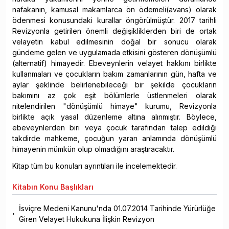
nafakanın, kamusal makamlarca ön ödemeli(avans) olarak
ödenmesi konusundaki kurallar öngörülmüştür. 2017 tarihli
Revizyonla getirilen önemli değişikliklerden biri de ortak
velayetin kabul edilmesinin doğal bir sonucu olarak
gündeme gelen ve uygulamada etkisini gösteren dönüşümlü
(alternatif) himayedir. Ebeveynlerin velayet hakkını birlikte
kullanmaları ve çocukların bakım zamanlarının gün, hafta ve
aylar şeklinde belirlenebileceği bir şekilde çocukların
bakımını az çok eşit bölümlerle üstlenmeleri olarak
nitelendirilen "dönüşümlü himaye" kurumu, Revizyonla
birlikte açık yasal düzenleme altına alınmıştır. Böylece,
ebeveynlerden biri veya çocuk tarafından talep edildiği
takdirde mahkeme, çocuğun yararı anlamında dönüşümlü
himayenin mümkün olup olmadığını araştıracaktır.
Kitap tüm bu konuları ayrıntıları ile incelemektedir.
Kitabın
Konu Başlıkları
İsviçre Medeni Kanunu'nda 01.07.2014 Tarihinde Yürürlüğe
Giren Velayet Hukukuna İlişkin Revizyon