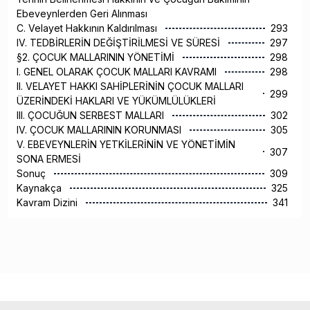
Ebeveynlerden Geri Alınması
C. Velayet Hakkının Kaldırılması
293
IV. TEDBİRLERİN DEĞİŞTİRİLMESİ VE SÜRESİ
297
§2. ÇOCUK MALLARININ YÖNETİMİ
298
I. GENEL OLARAK ÇOCUK MALLARI KAVRAMI
298
II. VELAYET HAKKI SAHİPLERİNİN ÇOCUK MALLARI
299
ÜZERİNDEKİ HAKLARI VE YÜKÜMLÜLÜKLERİ
III. ÇOCUĞUN SERBEST MALLARI
302
IV. ÇOCUK MALLARININ KORUNMASI
305
V. EBEVEYNLERİN YETKİLERİNİN VE YÖNETİMİN
307
SONA ERMESİ
Sonuç
309
Kaynakça
325
Kavram Dizini
341