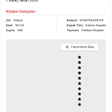
1
. Baskı,
Nisan
2002
Kitabın
Detayları
Dili:
Türkçe
Barkod
:
9789758405176
Ebat:
16x24
Kapak Türü:
Karton Kapaklı
Sayfa
:
368
Yayınevi:
Pelikan Kitabevi
Favorilere Ekle