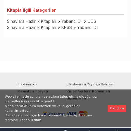
Kitapla
İlgili Kategoriler
Sınavlara Hazırlık Kitapları
>
Yabancı Dil
>
ÜDS
Sınavlara Hazırlık Kitapları
>
KPSS
>
Yabancı Dil
Hakkımızda
Uluslararası Yayınevi Belgesi
Kaynakça Dosyası
Kişisel Verilerin Korunması
Web sitemizde sunulan ve açıkça talep etmiş olduğunuz
Üyelik
Siparişlerim
hizmetler için kesinlikle gerekli,
İade Politikası
İletişim
birinci taraf oturum çerezleri ve kalıcı çerezler
Okudum
kullanılmaktadır.
Daha fazla bilgi için
linke
tıklayarak Çerez Aydınlatma
Metnine ulaşabilirsiniz.