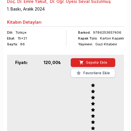
Doç. Dr. Emre Yakut
,
Dr. Öğr. Üyesi Seval Süzülmüş
1
. Baskı,
Aralık
2024
Kitabın
Detayları
Dili:
Türkçe
Barkod
:
9786253657406
Ebat:
15x21
Kapak Türü:
Karton Kapaklı
Sayfa
:
86
Yayınevi:
Gazi Kitabevi
Fiyatı:
120,00
₺
Sepete Ekle
Favorilere Ekle