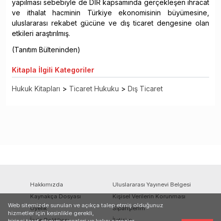
yapılması sebebiyle de DİR kapsamında gerçekleşen ihracat
ve ithalat hacminin Türkiye ekonomisinin büyümesine,
uluslararası rekabet gücüne ve dış ticaret dengesine olan
etkileri araştırılmış.
(Tanıtım Bülteninden)
Kitapla
İlgili Kategoriler
Hukuk Kitapları
>
Ticaret Hukuku
>
Dış Ticaret
Hakkımızda
Uluslararası Yayınevi Belgesi
Kaynakça Dosyası
Kişisel Verilerin Korunması
Web sitemizde sunulan ve açıkça talep etmiş olduğunuz
Üyelik
Siparişlerim
hizmetler için kesinlikle gerekli,
İade Politikası
İletişim