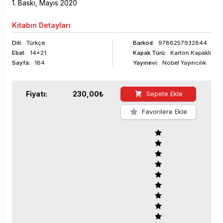
1
. Baskı,
Mayıs
2020
Kitabın
Detayları
Dili:
Türkçe
Barkod
:
9786257932844
Ebat:
14x21
Kapak Türü:
Karton Kapaklı
Sayfa
:
184
Yayınevi:
Nobel Yayıncılık
Fiyatı:
230,00
₺
Sepete Ekle
Favorilere Ekle