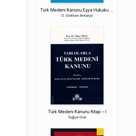
Türk Medeni Kanunu Eşya Hukuku – Mülkiyet – Genel Hükümler – TMK M.683–703
O. Gökhan Antalya
Türk Medeni Kanunu Kitap – I
Tuğçe Oral