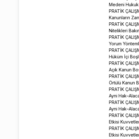
Medeni Hukuka 
PRATİK ÇALIŞ
Kanunların Zam
PRATİK ÇALIŞ
Nitelikleri Ba
PRATİK ÇALIŞ
Yorum Yönteml
PRATİK ÇALIŞ
Hüküm İçi Boş
PRATİK ÇALIŞ
Açık Kanun Bo
PRATİK ÇALIŞ
Örtülü Kanun 
PRATİK ÇALIŞ
Ayni Hak–Alaca
PRATİK ÇALIŞ
Ayni Hak–Alaca
PRATİK ÇALIŞ
Etkisi Kuvvetle
PRATİK ÇALIŞ
Etkisi Kuvvetle