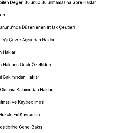
lebilen Değeri Bulunup Bulunmamasına Göre Haklar
leri
nunu'nda Düzenlenen İrtifak Çeşitleri
leceği Çevre Açısından Haklar
an Haklar
n Hakların Ortak Özellikleri
si Bakımından Haklar
 Olmama Bakımından Haklar
ılması ve Kaybedilmesi
Hukuki Fiil Kavramları
eşitlerine Genel Bakış