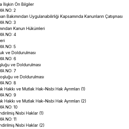
İlişkin Ön Bilgiler
MA NO: 2
an Bakımından Uygulanabilirliği Kapsamında Kanunların Çatışması
MA NO: 3
kımından Kanun Hükümleri
MA NO: 4
eri
MA NO: 5
luk ve Doldurulması
MA NO: 6
şluğu ve Doldurulması
MA NO: 7
Boşluğu ve Doldurulması
MA NO: 8
k Hakkı ve Mutlak Hak–Nisbi Hak Ayrımları (1)
MA NO: 9
k Hakkı ve Mutlak Hak–Nisbi Hak Ayrımları (2)
MA NO: 10
ndirilmiş Nisbi Haklar (1)
MA NO: 11
ndirilmiş Nisbi Haklar (2)