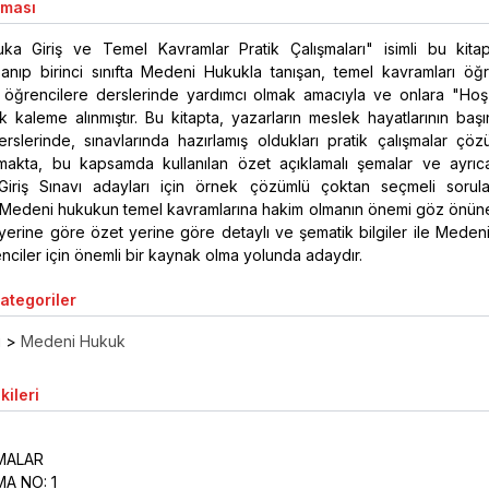
aması
a Giriş ve Temel Kavramlar Pratik Çalışmaları" isimli bu kit
azanıp birinci sınıfta Medeni Hukukla tanışan, temel kavramları ö
li öğrencilere derslerinde yardımcı olmak amacıyla ve onlara "Hoş
k kaleme alınmıştır. Bu kitapta, yazarların meslek hayatlarının ba
slerinde, sınavlarında hazırlamış oldukları pratik çalışmalar çözü
almakta, bu kapsamda kullanılan özet açıklamalı şemalar ve ayrı
Giriş Sınavı adayları için örnek çözümlü çoktan seçmeli sorul
 Medeni hukukun temel kavramlarına hakim olmanın önemi göz önüne 
i yerine göre özet yerine göre detaylı ve şematik bilgiler ile Mede
nciler için önemli bir kaynak olma yolunda adaydır.
Kategoriler
ı
>
Medeni Hukuk
kileri
ŞMALAR
MA NO: 1