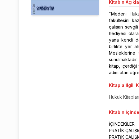
Kitabın
Açıkl
"Medeni Hukuk
fakültesini k
çalışan sevgi
hediyesi olara
yana kendi der
birlikte yer 
Mesleklerine 
sunulmaktadır.
kitap, içerdiğ
adım atan öğre
Kitapla
İlgili 
Hukuk Kitaplar
Kitabın
İçinde
İÇİNDEKİLER
PRATİK ÇALI
PRATİK ÇALIŞ