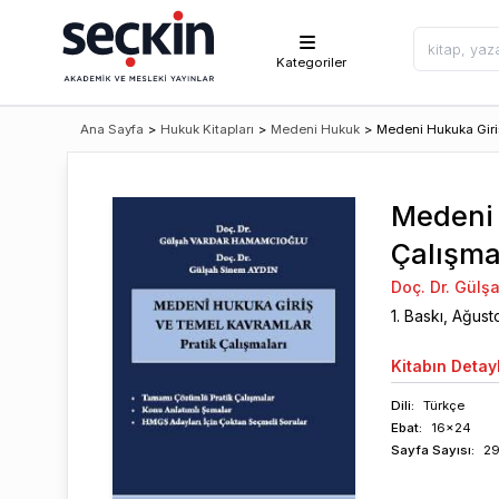
Kategoriler
Ana Sayfa
>
Hukuk Kitapları
>
Medeni Hukuk
>
Medeni Hukuka Giriş
Medeni 
Çalışma
Doç. Dr. Gül
1
. Baskı,
Ağust
Kitabın
Detayl
Dili:
Türkçe
Ebat:
16x24
Sayfa
Sayısı
:
2