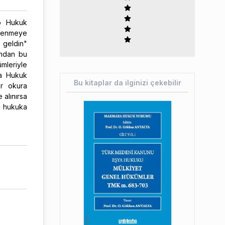
ap Hukuk
ğrenmeye
 geldin"
şından bu
mleriyle
ca Hukuk
Bu kitaplar da ilginizi çekebilir
ar okura
alınırsa
ni hukuka