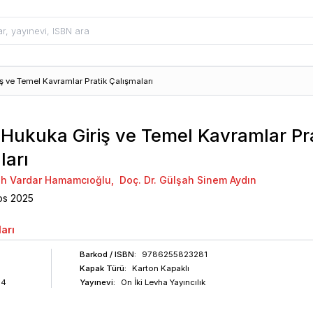
 ve Temel Kavramlar Pratik Çalışmaları
Hukuka Giriş ve Temel Kavramlar Pr
ları
şah Vardar Hamamcıoğlu
,
Doç. Dr. Gülşah Sinem Aydın
os
2025
arı
Barkod
/ ISBN
:
9786255823281
Kapak Türü:
Karton Kapaklı
94
Yayınevi:
On İki Levha Yayıncılık