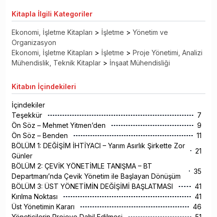
Kitapla
İlgili Kategoriler
Ekonomi, İşletme Kitapları
>
İşletme
>
Yönetim ve
Organizasyon
Ekonomi, İşletme Kitapları
>
İşletme
>
Proje Yönetimi, Analizi
Mühendislik, Teknik Kitaplar
>
İnşaat Mühendisliği
Kitabın
İçindekileri
İçindekiler
Teşekkür
7
Ön Söz – Mehmet Yitmen’den
9
Ön Söz – Benden
11
BÖLÜM 1: DEĞİŞİM İHTİYACI – Yarım Asırlık Şirkette Zor
21
Günler
BÖLÜM 2: ÇEVİK YÖNETİMLE TANIŞMA – BT
35
Departmanı’nda Çevik Yönetim ile Başlayan Dönüşüm
BÖLÜM 3: ÜST YÖNETİMİN DEĞİŞİMİ BAŞLATMASI
41
Kırılma Noktası
41
Üst Yönetimin Kararı
46
Yöneticilerin Projeye Dahil Edilmesi
51