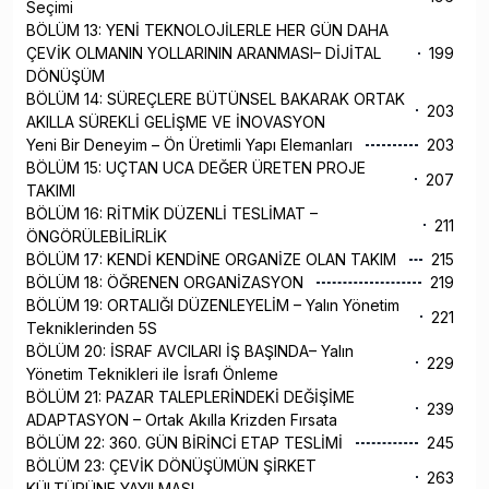
Seçimi
BÖLÜM 13: YENİ TEKNOLOJİLERLE HER GÜN DAHA
ÇEVİK OLMANIN YOLLARININ ARANMASI– DİJİTAL
199
DÖNÜŞÜM
BÖLÜM 14: SÜREÇLERE BÜTÜNSEL BAKARAK ORTAK
203
AKILLA SÜREKLİ GELİŞME VE İNOVASYON
Yeni Bir Deneyim – Ön Üretimli Yapı Elemanları
203
BÖLÜM 15: UÇTAN UCA DEĞER ÜRETEN PROJE
207
TAKIMI
BÖLÜM 16: RİTMİK DÜZENLİ TESLİMAT –
211
ÖNGÖRÜLEBİLİRLİK
BÖLÜM 17: KENDİ KENDİNE ORGANİZE OLAN TAKIM
215
BÖLÜM 18: ÖĞRENEN ORGANİZASYON
219
BÖLÜM 19: ORTALIĞI DÜZENLEYELİM – Yalın Yönetim
221
Tekniklerinden 5S
BÖLÜM 20: İSRAF AVCILARI İŞ BAŞINDA– Yalın
229
Yönetim Teknikleri ile İsrafı Önleme
BÖLÜM 21: PAZAR TALEPLERİNDEKİ DEĞİŞİME
239
ADAPTASYON – Ortak Akılla Krizden Fırsata
BÖLÜM 22: 360. GÜN BİRİNCİ ETAP TESLİMİ
245
BÖLÜM 23: ÇEVİK DÖNÜŞÜMÜN ŞİRKET
263
KÜLTÜRÜNE YAYILMASI