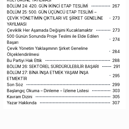
BÖLÜM 24: 420. GÜN İKİNCİ ETAP TESLİMİ
267
BÖLÜM 25: 500. GÜN ÜÇÜNCÜ ETAP TESLİMİ –
ÇEVİK YÖNETİMİN ÇIKTILARI VE ŞİRKET GENELİNE
273
YAYILMASI
Çeviklik Her Aşamada Değişimi Kucaklamaktır
273
500 Günün Sonunda Proje Teslimi ile Elde Edilen
274
Başarı
Çevik Yönetim Yaklaşımının Şirket Geneline
284
Ölçeklendirilmesi
Bu Partiyi Hak Ettik
288
BÖLÜM 26: SEKTÖREL SÜRDÜRÜLEBİLİR BAŞARI
291
BÖLÜM 27: BİNA İNŞA ETMEK YAŞAM İNŞA
295
ETMEKTİR
Son Söz
299
Başlangıç Okuma – Dinleme – İzleme Listesi
303
Kavram Dizini
305
Yazar Hakkında
307