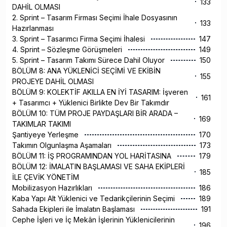
133
DAHİL OLMASI
2. Sprint – Tasarım Firması Seçimi İhale Dosyasının
133
Hazırlanması
3. Sprint – Tasarımcı Firma Seçimi İhalesi
147
4. Sprint – Sözleşme Görüşmeleri
149
5. Sprint – Tasarım Takımı Sürece Dahil Oluyor
150
BÖLÜM 8: ANA YÜKLENİCİ SEÇİMİ VE EKİBİN
155
PROJEYE DAHİL OLMASI
BÖLÜM 9: KOLEKTİF AKILLA EN İYİ TASARIM: İşveren
161
+ Tasarımcı + Yüklenici Birlikte Dev Bir Takımdır
BÖLÜM 10: TÜM PROJE PAYDAŞLARI BİR ARADA –
169
TAKIMLAR TAKIMI
Şantiyeye Yerleşme
170
Takımın Olgunlaşma Aşamaları
173
BÖLÜM 11: İŞ PROGRAMINDAN YOL HARİTASINA
179
BÖLÜM 12: İMALATIN BAŞLAMASI VE SAHA EKİPLERİ
185
İLE ÇEVİK YÖNETİM
Mobilizasyon Hazırlıkları
186
Kaba Yapı Alt Yüklenici ve Tedarikçilerinin Seçimi
189
Sahada Ekipleri ile İmalatın Başlaması
191
Cephe İşleri ve İç Mekân İşlerinin Yüklenicilerinin
196