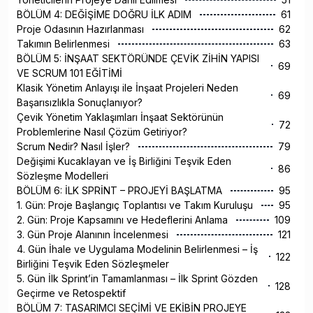
BÖLÜM 4: DEĞİŞİME DOĞRU İLK ADIM
61
Proje Odasının Hazırlanması
62
Takımın Belirlenmesi
63
BÖLÜM 5: İNŞAAT SEKTÖRÜNDE ÇEVİK ZİHİN YAPISI
69
VE SCRUM 101 EĞİTİMİ
Klasik Yönetim Anlayışı ile İnşaat Projeleri Neden
69
Başarısızlıkla Sonuçlanıyor?
Çevik Yönetim Yaklaşımları İnşaat Sektörünün
72
Problemlerine Nasıl Çözüm Getiriyor?
Scrum Nedir? Nasıl İşler?
79
Değişimi Kucaklayan ve İş Birliğini Teşvik Eden
86
Sözleşme Modelleri
BÖLÜM 6: İLK SPRİNT – PROJEYİ BAŞLATMA
95
1. Gün: Proje Başlangıç Toplantısı ve Takım Kuruluşu
95
2. Gün: Proje Kapsamını ve Hedeflerini Anlama
109
3. Gün Proje Alanının İncelenmesi
121
4. Gün İhale ve Uygulama Modelinin Belirlenmesi – İş
122
Birliğini Teşvik Eden Sözleşmeler
5. Gün İlk Sprint’in Tamamlanması – İlk Sprint Gözden
128
Geçirme ve Retospektif
BÖLÜM 7: TASARIMCI SEÇİMİ VE EKİBİN PROJEYE