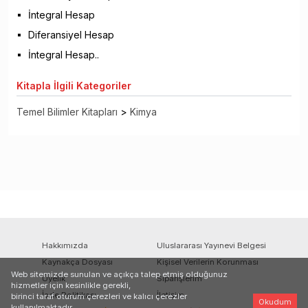
İntegral Hesap
Diferansiyel Hesap
İntegral Hesap..
Kitapla
İlgili Kategoriler
Temel Bilimler Kitapları
>
Kimya
Hakkımızda
Uluslararası Yayınevi Belgesi
Kaynakça Dosyası
Kişisel Verilerin Korunması
Web sitemizde sunulan ve açıkça talep etmiş olduğunuz
Üyelik
Siparişlerim
hizmetler için kesinlikle gerekli,
İade Politikası
İletişim
birinci taraf oturum çerezleri ve kalıcı çerezler
Okudum
kullanılmaktadır.