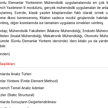
Sonlu Elemanlar Yönteminin Mühendislik uygulamalarında en çok ku
h Yazılımının 9 modülünü, gerçek mühendislik uygulamaları ile anlaş
çlanmış. Eserde, klasik yazılım kitaplarından faklı olarak örnek 
e ilkesi benimsenmiş. Kitabın sadece modül girişlerinde hatırlatıc
erilmiş, diğer kısımlarında ise tamamen uygulama örnekleri verilmiş.
kitap; Mühendislik Fakülteleri (Makine Mühendisliği, Endüstri Mühend
lteleri (İmalat Mühendisliği, Mekatronik Mühendisliği, Otomotiv Mühe
lümde (Sonlu Elemanlar Yöntemi dersinde) ders kitabı ya da yardım
ilir.
ninden)
aşlıkları
larda Analiz Türleri
nlar Yöntemi (Finite Element Method)
ench Temel Analiz Adımları
zler (Static Structural)
nlarda Sonuçların Değerlendirilmesi