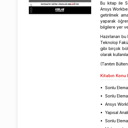
Bu kitap ile 
Ansys Workbenc
getirilmek ama
yaparak öğrenm
bilgilere yer v
Hazırlanan bu 
Teknoloji Fakü
gibi birçok bö
olarak kullanılab
(Tanıtım Bülte
Kitabın
Konu B
Sonlu Eleman
Sonlu Elema
Ansys Workb
Yapısal Anali
Sonlu Elema