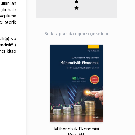
llanılan
ılır hale
uygulama
ı teorik
Bu kitaplar da ilginizi çekebilir
iliği) ve
ndisliği)
cı kitap
Mühendislik Ekonomisi
Murat Atik