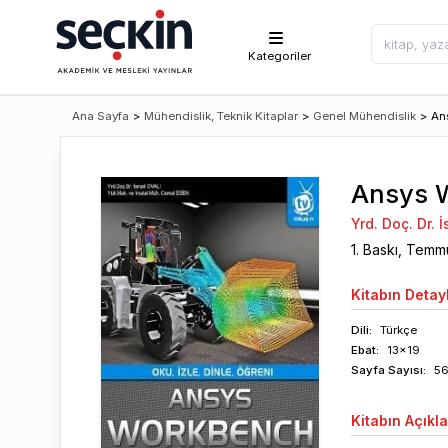
Kategoriler
Ana Sayfa
>
Mühendislik, Teknik Kitaplar
>
Genel Mühendislik
>
An
Ansys 
Yrd. Doç. Dr. 
1
. Baskı,
Temm
Kitabın
Detayl
Dili:
Türkçe
Ebat:
13x19
Sayfa
Sayısı
:
5
Kitabın
Açıkl