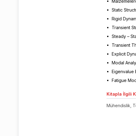
Malzemeler
Static Struct
Rigid Dynam
Transient St
Steady – Sta
Transient Th
Explicit Dyn
Modal Analys
Eigenvalue B
Fatigue Modu
Kitapla
İlgili 
Mühendislik, T