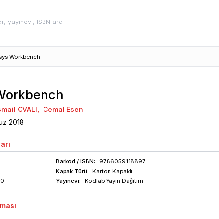
sys Workbench
Workbench
İsmail OVALI
,
Cemal Esen
uz
2018
arı
Barkod
/ ISBN
:
9786059118897
Kapak Türü:
Karton Kapaklı
60
Yayınevi:
Kodlab Yayın Dağıtım
aması