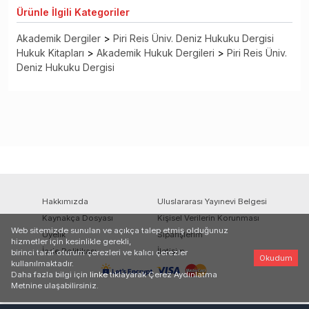
Ürünle
İlgili Kategoriler
Akademik Dergiler
>
Piri Reis Üniv. Deniz Hukuku Dergisi
Hukuk Kitapları
>
Akademik Hukuk Dergileri
>
Piri Reis Üniv.
Deniz Hukuku Dergisi
Hakkımızda
Uluslararası Yayınevi Belgesi
Kaynakça Dosyası
Kişisel Verilerin Korunması
Web sitemizde sunulan ve açıkça talep etmiş olduğunuz
Üyelik
Siparişlerim
hizmetler için kesinlikle gerekli,
İade Politikası
İletişim
birinci taraf oturum çerezleri ve kalıcı çerezler
Okudum
kullanılmaktadır.
Daha fazla bilgi için
linke
tıklayarak Çerez Aydınlatma
Metnine ulaşabilirsiniz.