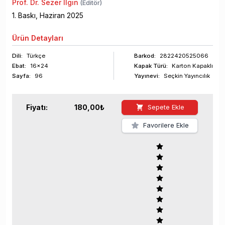
Prof. Dr. Sezer Ilgın
(Editör)
1
. Baskı,
Haziran
2025
Ürün
Detayları
Dili:
Türkçe
Barkod
:
2822420525066
Ebat:
16x24
Kapak Türü:
Karton Kapaklı
Sayfa
:
96
Yayınevi:
Seçkin Yayıncılık
Fiyatı:
180,00
₺
Sepete Ekle
Favorilere Ekle