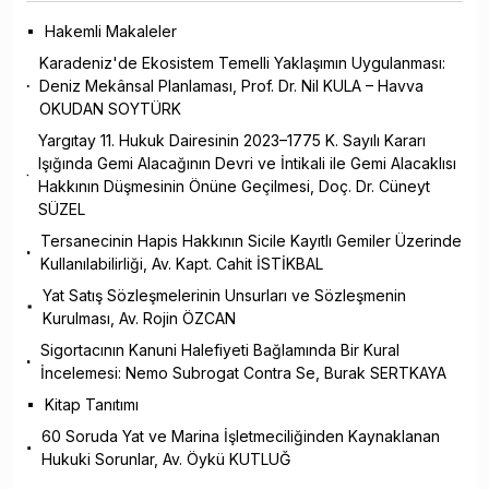
Hakemli Makaleler
Karadeniz'de Ekosistem Temelli Yaklaşımın Uygulanması:
Deniz Mekânsal Planlaması, Prof. Dr. Nil KULA – Havva
OKUDAN SOYTÜRK
Yargıtay 11. Hukuk Dairesinin 2023–1775 K. Sayılı Kararı
Işığında Gemi Alacağının Devri ve İntikali ile Gemi Alacaklısı
Hakkının Düşmesinin Önüne Geçilmesi, Doç. Dr. Cüneyt
SÜZEL
Tersanecinin Hapis Hakkının Sicile Kayıtlı Gemiler Üzerinde
Kullanılabilirliği, Av. Kapt. Cahit İSTİKBAL
Yat Satış Sözleşmelerinin Unsurları ve Sözleşmenin
Kurulması, Av. Rojin ÖZCAN
Sigortacının Kanuni Halefiyeti Bağlamında Bir Kural
İncelemesi: Nemo Subrogat Contra Se, Burak SERTKAYA
Kitap Tanıtımı
60 Soruda Yat ve Marina İşletmeciliğinden Kaynaklanan
Hukuki Sorunlar, Av. Öykü KUTLUĞ