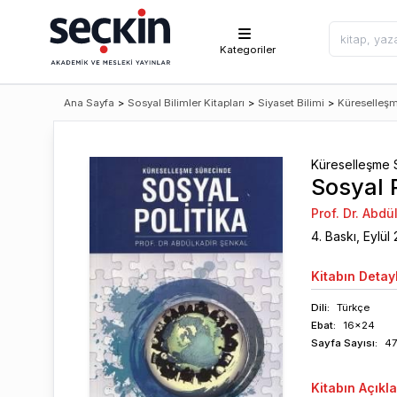
Kategoriler
Ana Sayfa
>
Sosyal Bilimler Kitapları
>
Siyaset Bilimi
>
Küreselleş
Küreselleşme 
Sosyal P
Prof. Dr. Abdü
4
. Baskı,
Eylül
Kitabın
Detayl
Dili:
Türkçe
Ebat:
16x24
Sayfa
Sayısı
:
4
Kitabın
Açıkl