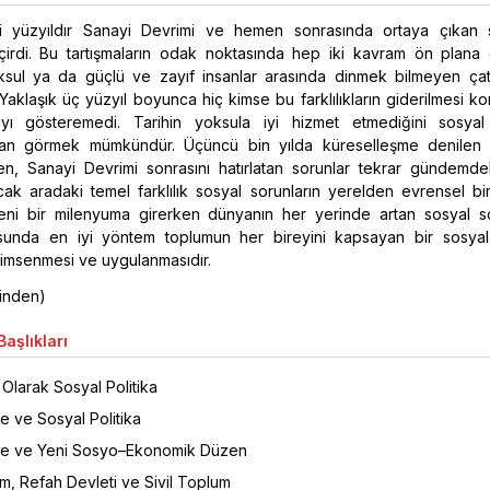
 yüzyıldır Sanayi Devrimi ve hemen sonrasında ortaya çıkan s
çirdi. Bu tartışmaların odak noktasında hep iki kavram ön plana çı
sul ya da güçlü ve zayıf insanlar arasında dinmek bilmeyen ça
 Yaklaşık üç yüzyıl boyunca hiç kimse bu farklılıkların giderilmesi 
ıyı gösteremedi. Tarihin yoksula iyi hizmet etmediğini sosyal 
ndan görmek mümkündür. Üçüncü bin yılda küreselleşme denilen 
en, Sanayi Devrimi sonrasını hatırlatan sorunlar tekrar gündemdek
cak aradaki temel farklılık sosyal sorunların yerelden evrensel bi
 Yeni bir milenyuma girerken dünyanın her yerinde artan sosyal so
nda en iyi yöntem toplumun her bireyini kapsayan bir sosyal 
nimsenmesi ve uygulanmasıdır.
ninden)
aşlıkları
ı Olarak Sosyal Politika
e ve Sosyal Politika
me ve Yeni Sosyo–Ekonomik Düzen
m, Refah Devleti ve Sivil Toplum