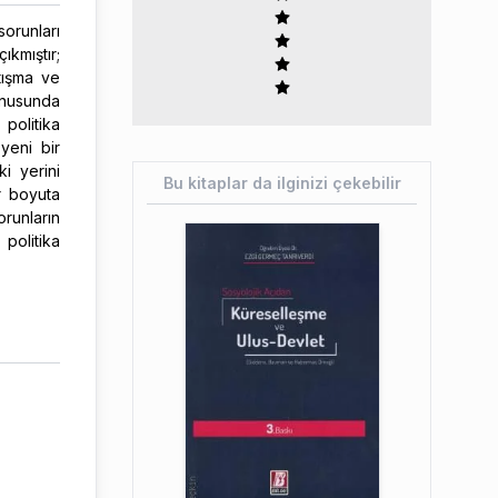
orunları
kmıştır;
tışma ve
konusunda
politika
yeni bir
i yerini
Bu kitaplar da ilginizi çekebilir
r boyuta
runların
politika