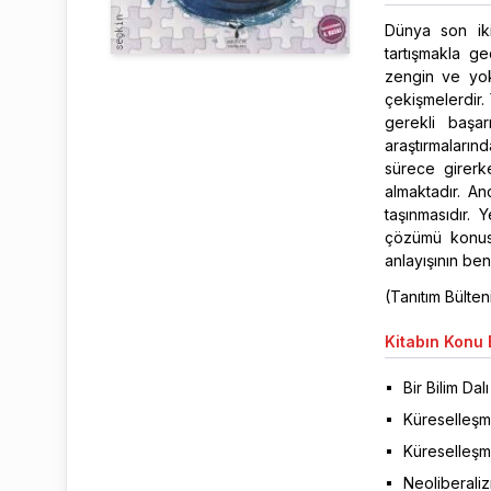
Dünya son iki
tartışmakla ge
zengin ve yok
çekişmelerdir.
gerekli başar
araştırmaları
sürece girerk
almaktadır. An
taşınmasıdır.
çözümü konusu
anlayışının be
(Tanıtım Bülte
Kitabın
Konu B
Bir Bilim Dal
Küreselleşm
Küreselleş
Neoliberaliz