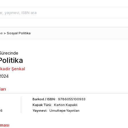
me
>
Sosyal Politika
Sürecinde
olitika
lkadir Şenkal
2024
arı
Barkod
/ ISBN
:
9786055100933
Kapak Türü:
Karton Kapaklı
76
Yayınevi:
Umuttepe Yayınları
aması