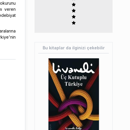
e okurunu
nı veren
edebiyat
aralarına
kiye'nin
Bu kitaplar da ilginizi çekebilir