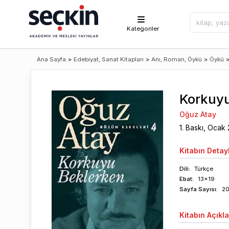
Kategoriler
Ana Sayfa
>
Edebiyat, Sanat Kitapları
>
Anı, Roman, Öykü
>
Öykü
Korkuyu
Oğuz Atay
1
. Baskı,
Ocak
Kitabın
Detayl
Dili:
Türkçe
Ebat:
13x19
Sayfa
Sayısı
:
2
Kitabın
Açıkl