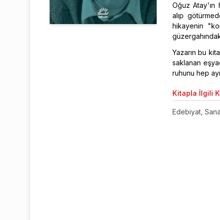
Oğuz Atay'ın h
alıp götürmed
hikayenin "k
güzergahındaki 
Yazarın bu kit
saklanan eşya
ruhunu hep ayn
Kitapla
İlgili 
Edebiyat, Sanat