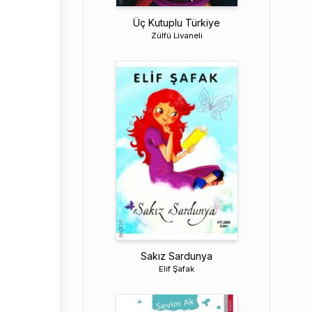
Üç Kutuplu Türkiye
Zülfü Livaneli
Sakız Sardunya
Elif Şafak