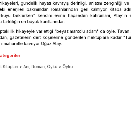
ikayeleri, gündelik hayatı kavrayış derinliği, anlatım zenginliği v
eki enerjileri bakımından romanlarından geri kalmıyor. Kitaba adı
orkuyu beklerken" kendini evine hapseden kahramanı, Atay'ın 
farklılığın en büyük kanıtlarından.
aptaki ilk hikayeyle var ettiği "beyaz mantolu adam" da öyle. Tavan 
dan, gazetelerin dert köşelerine gönderilen mektuplara kadar "Tür
ı maharetle kavrıyor Oğuz Atay.
Kategoriler
 Kitapları
>
Anı, Roman, Öykü
>
Öykü