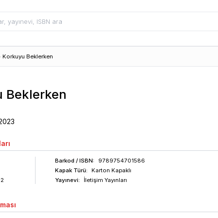
>
Korkuyu Beklerken
 Beklerken
2023
arı
Barkod
/ ISBN
:
9789754701586
Kapak Türü:
Karton Kapaklı
02
Yayınevi:
İletişim Yayınları
aması