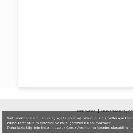
Hakkımızda
|
Uluslararası Yayıne
Web sitemizde sunulan ve açıkça talep etmiş olduğunuz hizmetler için kesinl
birinci taraf oturum çerezleri ve kalıcı çerezler kullanılmaktadır.
Daha fazla bilgi için
linke
tıklayarak Çerez Aydınlatma Metnine ulaşabilirsiniz