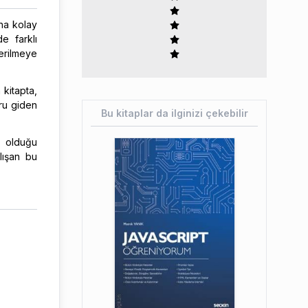
ha kolay
de farklı
erilmeye
 kitapta,
ru giden
Bu kitaplar da ilginizi çekebilir
 olduğu
lışan bu