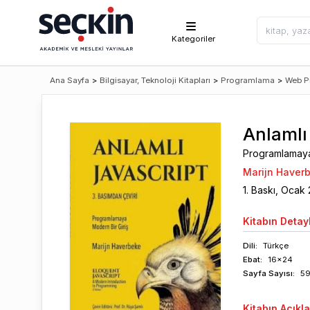
Kategoriler
Ana Sayfa
>
Bilgisayar, Teknoloji Kitapları
>
Programlama
>
Web P
Anlamlı
Programlamaya
Marijn Haver
1
. Baskı,
Ocak
Kitabın
Detayl
Dili:
Türkçe
Ebat:
16x24
Sayfa
Sayısı
:
5
Kitabın
Açıkl