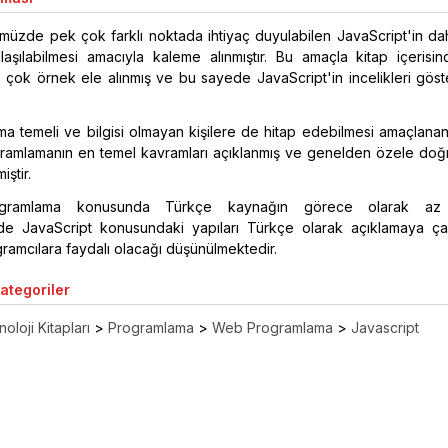
müzde pek çok farklı noktada ihtiyaç duyulabilen JavaScript'in da
laşılabilmesi amacıyla kaleme alınmıştır. Bu amaçla kitap içerisin
çok örnek ele alınmış ve bu sayede JavaScript'in incelikleri göst
a temeli ve bilgisi olmayan kişilere de hitap edebilmesi amaçlanan
gramlamanın en temel kavramları açıklanmış ve genelden özele doğ
iştir.
rogramlama konusunda Türkçe kaynağın görece olarak az
e JavaScript konusundaki yapıları Türkçe olarak açıklamaya ça
ramcılara faydalı olacağı düşünülmektedir.
Kategoriler
oloji Kitapları
>
Programlama
>
Web Programlama
>
Javascript