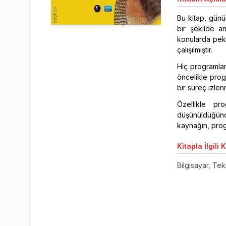
Bu kitap, günü
bir şekilde an
konularda pek 
çalışılmıştır.
Hiç programlam
öncelikle pro
bir süreç izlenm
Özellikle p
düşünüldüğünd
kaynağın, prog
Kitapla
İlgili 
Bilgisayar, Tekn