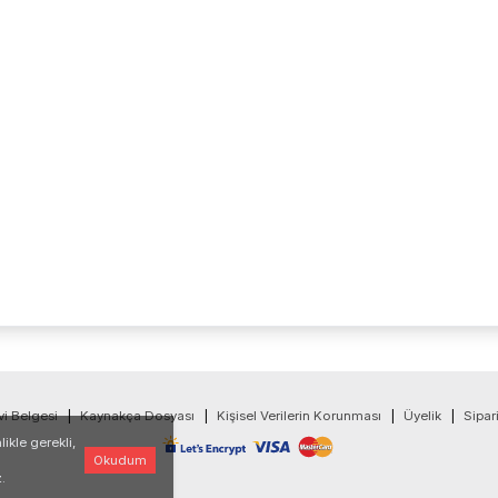
vi Belgesi
|
Kaynakça Dosyası
|
Kişisel Verilerin Korunması
|
Üyelik
|
Sipar
ikle gerekli,
Okudum
.