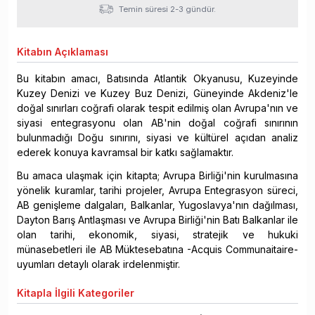
Temin süresi 2-3 gündür.
Kitabın
Açıklaması
Bu kitabın amacı, Batısında Atlantik Okyanusu, Kuzeyinde
Kuzey Denizi ve Kuzey Buz Denizi, Güneyinde Akdeniz'le
doğal sınırları coğrafi olarak tespit edilmiş olan Avrupa'nın ve
siyasi entegrasyonu olan AB'nin doğal coğrafi sınırının
bulunmadığı Doğu sınırını, siyasi ve kültürel açıdan analiz
ederek konuya kavramsal bir katkı sağlamaktır.
Bu amaca ulaşmak için kitapta; Avrupa Birliği'nin kurulmasına
yönelik kuramlar, tarihi projeler, Avrupa Entegrasyon süreci,
AB genişleme dalgaları, Balkanlar, Yugoslavya'nın dağılması,
Dayton Barış Antlaşması ve Avrupa Birliği'nin Batı Balkanlar ile
olan tarihi, ekonomik, siyasi, stratejik ve hukuki
münasebetleri ile AB Müktesebatına -Acquis Communaitaire-
uyumları detaylı olarak irdelenmiştir.
Kitapla
İlgili Kategoriler